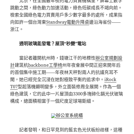
北京，在全國最年夜的電力買賣機構里，屏幕上數字
跳動之間，綠色動力加速活動，綠色低碳成長不竭向前。
檢索全國綠色電力買賣用戶多少數字最多的處所，成果指
向如許一個台灣東
Standway電動升降桌
邊沿海省份——
浙江。
通明玻璃能發電？屋頂“秒變”電站
當記者離開杭州時，錢塘江干的地標性
辦公室規劃設
計
建筑杭
backbone工學椅
州年夜會展中間正迎來開年后
的首個集中施工期——年夜林天秤對兩人的抗議充耳不
聞，她已經完全沉浸在她對極致平衡的追求中。
iRock
T07
型起落機顯明變多，外立面裝修周全展開。作為一個
綠色建筑，它的此中一片屋頂由3300多塊碲化鎘光伏玻璃
構成，總面積相當于一個尺度足球場鉅細。
辦公室系統櫃
記者發明，和日罕見到的藍玄色光伏板紛歧樣，這種