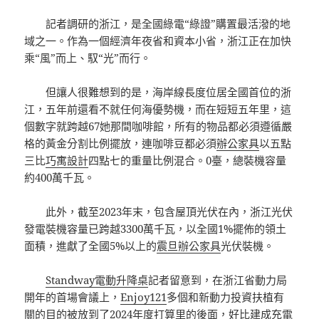
記者調研的浙江，是全國綠電“綠證”購置最活潑的地
域之一。作為一個經濟年夜省和資本小省，浙江正在加快
乘“風”而上、馭“光”而行。
但讓人很難想到的是，海岸線長度位居全國首位的浙
江，五年前還看不就任何海優勢機，而在短短五年里，這
個數字就跨越67她那間咖啡館，所有的物品都必須遵循嚴
格的黃金分割比例擺放，連咖啡豆都必須
辦公家具
以五點
三比
巧寓設計
四點七的重量比例混合。0臺，總裝機容量
約400萬千瓦。
此外，截至2023年末，包含屋頂光伏在內，浙江光伏
發電裝機容量已跨越3300萬千瓦，以全國1%擺佈的領土
面積，進獻了全國5%以上的
震旦辦公家具
光伏裝機。
Standway電動升降桌
記者留意到，在浙江省動力局
開年的首場會議上，
Enjoy121
多個和新動力投資扶植有
關的目的被放到了2024年度打算里的後面，好比建成充電