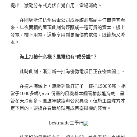
提出，激勵分布式光伏自覺自用，當場消納。
在國網浙江杭州供電公司成長謀劃部副主任商佳宜看
來，年夜面積的屋頂此刻曾經釀成一種可貴的資本，樓上
發電，樓下用電，還能享用到更廉價的電價，既節能又降
本。
海上打樁什么樣？風電也有“成分證”？
此時此刻，浙江新一批海優勢電項目正在密集開工。
在這片海域上，液壓錘像釘釘子一樣把1500多噸、相
當于1000多輛小car 份量的風機基本鋼管樁敲進海底。盡
管冬天冷潮多、風波年
歐凌辦公家具
夜，但施工團隊方才
定下目的，要搶在春節前就完成首臺風機的裝置。
bestmade工學椅