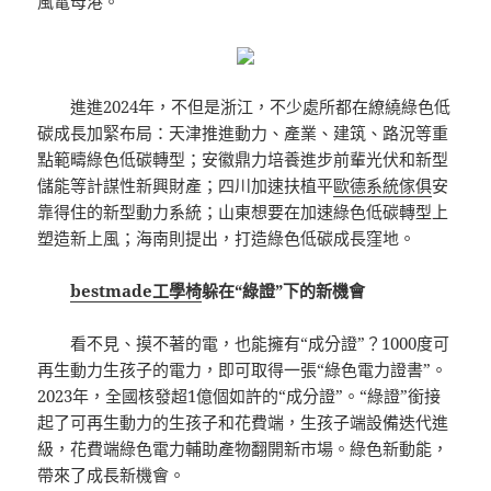
風電母港。
進進2024年，不但是浙江，不少處所都在繚繞綠色低
碳成長加緊布局：天津推進動力、產業、建筑、路況等重
點範疇綠色低碳轉型；安徽鼎力培養進步前輩光伏和新型
儲能等計謀性新興財產；四川加速扶植平
歐德系統傢俱
安
靠得住的新型動力系統；山東想要在加速綠色低碳轉型上
塑造新上風；海南則提出，打造綠色低碳成長窪地。
bestmade工學椅
躲在“綠證”下的新機會
看不見、摸不著的電，也能擁有“成分證”？1000度可
再生動力生孩子的電力，即可取得一張“綠色電力證書”。
2023年，全國核發超1億個如許的“成分證”。“綠證”銜接
起了可再生動力的生孩子和花費端，生孩子端設備迭代進
級，花費端綠色電力輔助產物翻開新市場。綠色新動能，
帶來了成長新機會。