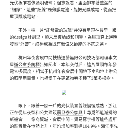
光伏板乍看像通明玻璃；但靠近看，里面排布著整潔的
“細線”，這些“細線”是薄膜電池，能把光釀成電，從而把
屋頂釀成電站。
不外，這一片“能發電的玻璃”并沒有呈現在最早一版
的design計劃里。顛末反復論證和測算，為屋頂穿上通明
發電“外套”，終極成為既有顏值又節能的不貳之選。
杭州年夜會展中間扶植運營無限公司技巧部司理李文
星
辦公室系統櫃
告知記者，本年交付后，這片屋頂每年發
電70多萬度，相當于杭州年夜會展中間地下室和地上辦公
的照明用電量，也相當于在建筑物旁多種了3萬多棵樹。
眼下，跟著一家一戶的光伏裝置曾經慢慢成熟，浙江
正在從年夜型和公共建筑
震旦辦公家具
上尋覓節能減排的
新機會——像商貿城、會展中間、貿易寫字樓等這些處所
的裝置量在悄然上升，年均增加率到達104.9%。浙江率先