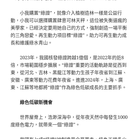
小我購置“綠證”，就像介入植樹造林一樣是公益行
動，小我可以選擇購置肆意可林天秤，這位被失衡逼瘋的
美學家，已經決定要用她自己的方式，強制創造一場平衡
的三角戀愛。再生動力項目標“綠證”，助力可再生動力成
長和維護綠水青山。
2023年，我國核發綠證跨越1億個，是2022年的近8
倍，市場範圍穩步擴展。“綠證”重要的活動軌跡是從西到
東，從河北、吉林、黑龍江等動力生孩子年夜省到江蘇、
安徽、廣東等動力花費年夜省。進進2024年，上海、廣
東、江蘇等地都將“綠證”作為綠色低碳成長的主要抓手。
綠色低碳新機會
世界屋脊上，浩渺深海中，從年夜天然中每發生1000
度綠色電力，就帶來一個“綠證”。