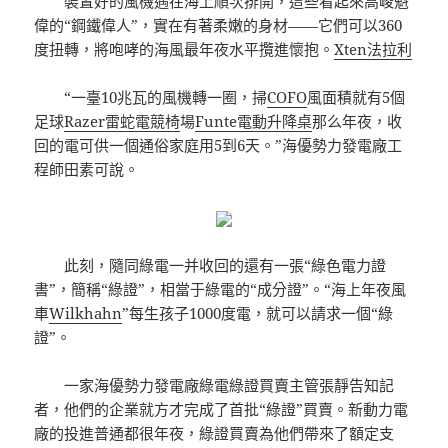
裝置好的風機遇在海上順次排開，這些看起來高峻魁
偉的“鋼鐵偉人”，實在有著柔嫩的身材——它們可以360
度扭轉，將咆哮的海風最年夜水平攬進懷抱。
Xten法拉利
“一臺10兆瓦的風機轉一圈，掃
COFO
風面積就有5個
足球
Razer雷蛇電競椅
場
Funte電動升降桌
那么年夜，收
回的電可供一個通俗家庭用5到6天。”海優勢力發電廠工
程師田素可說。
此刻，隨同綠電一并收回的還有一張“綠色電力證
書”，簡稱“綠證”，相當于綠電的“成分證”。“海上年夜風
車
Wilkhahn
”每生孩子1000度電，就可以請求一個“綠
證”。
一家海優勢力發電廠綠電綠證買賣主管張靜告知記
者，他們的企業就方才完成了首批“綠證”買賣。新動力電
廠的投進普通都很年夜，綠證買賣為他們帶來了額定支