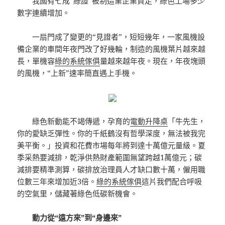
我國有七成“綠證”被制造業企業買走，綠色工場多少
數字連續增加。
一扇門成了變更的“見證者”，短短幾年，一家風機設
備企業的車間年夜門改了好幾輪，制造的風機葉片越來越
長，單機容
綠的系統傢俱
量越來越年夜。現在，年夜塊頭
的風機，“上新”速率簡直遇上手機。
綠色新動能不竭傳遞，孕育的
電動升降桌
「牛先生，
你的愛缺乏彈性。你的千紙鶴沒有哲學深度，無法被我完
美平衡。」投資和花費市場每年將到達十萬億元量級。夏
季采熱要減排，乾淨供熱財產範圍無望跨越1萬億元；碳
減排要精準測算，碳排放治理員人才缺口數十萬，僱用職
位數三年來增加近3倍。
綠的系統傢俱
這片我們配合呼吸
的空氣里，儲藏著綠色低碳新機會。
動力從“遠方來”到“身邊來”