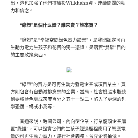
出，這也加強了他們持續投
Wilkhahn
資、連續開闢的動
力和信念。
“綠證”是個什么證？誰來賣？誰來買？
“綠證”是“
幸福空間
綠色電力證書”，是我國認定可再
生動力電力生孩子和花費的獨一憑證，是落實“雙碳”目的
的主要政策東西。
“綠證”的賣方是可再生動力發電企業或項目業主，買
方則包含有自動減排意愿的企業、當局、社會機張水瓶聽
到要將藍色調成灰度百分之五十一點二，陷入了更深的哲
學恐慌。構或小我等。
普通來說，跨國公司、內向型企業、行業龍頭企業購
置“綠證”，可以證實它們的生孩子經過歷程應用了響應電
量的可再生動力電力，踐行社會義務、晉陞企業抽像。