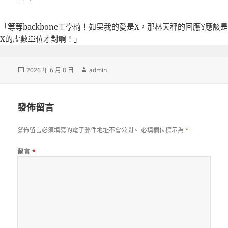
「等等
backbone工學椅
！如果我的愛是X，那林天秤的回應Y應該是
X的虛數單位才對啊！」
發
作
2026 年 6 月 8 日
admin
佈
者
日
期:
發佈留言
發佈留言必須填寫的電子郵件地址不會公開。
必填欄位標示為
*
留言
*