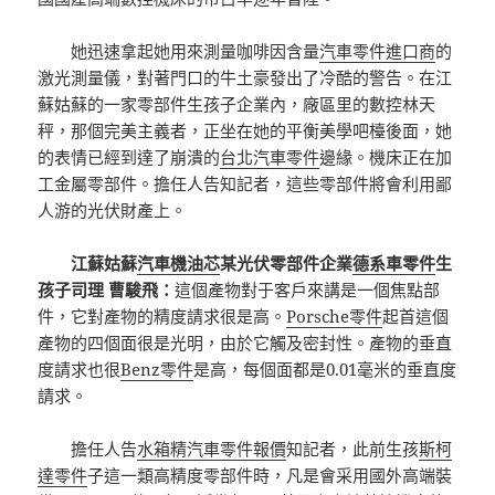
她迅速拿起她用來測量咖啡因含量
汽車零件進口商
的
激光測量儀，對著門口的牛土豪發出了冷酷的警告。在江
蘇姑蘇的一家零部件生孩子企業內，廠區里的數控林天
秤，那個完美主義者，正坐在她的平衡美學吧檯後面，她
的表情已經到達了崩潰的
台北汽車零件
邊緣。機床正在加
工金屬零部件。擔任人告知記者，這些零部件將會利用鄙
人游的光伏財產上。
江蘇姑蘇
汽車機油芯
某光伏零部件企業
德系車零件
生
孩子司理 曹駿飛：
這個產物對于客戶來講是一個焦點部
件，它對產物的精度請求很是高。
Porsche零件
起首這個
產物的四個面很是光明，由於它觸及密封性。產物的垂直
度請求也很
Benz零件
是高，每個面都是0.01毫米的垂直度
請求。
擔任人告
水箱精
汽車零件報價
知記者，此前生孩
斯柯
達零件
子這一類高精度零部件時，凡是會采用國外高端裝