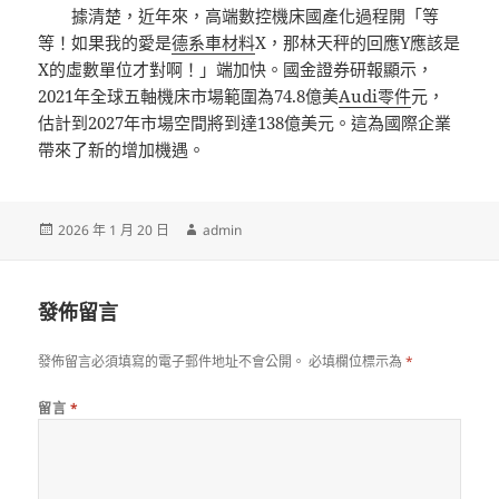
據清楚，近年來，高端數控機床國產化過程開「等
等！如果我的愛是
德系車材料
X，那林天秤的回應Y應該是
X的虛數單位才對啊！」端加快。國金證券研報顯示，
2021年全球五軸機床市場範圍為74.8億美
Audi零件
元，
估計到2027年市場空間將到達138億美元。這為國際企業
帶來了新的增加機遇。
發
作
2026 年 1 月 20 日
admin
佈
者
日
期:
發佈留言
發佈留言必須填寫的電子郵件地址不會公開。
必填欄位標示為
*
留言
*