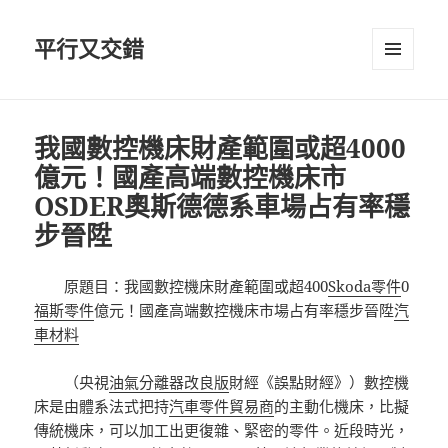
平行又交錯
選單及
小工具
我國數控機床財產範圍或超4000
億元！國產高端數控機床市
OSDER奧斯德德系車場占有率穩
步晉陞
原題目：我國數控機床財產範圍或超400
Skoda零件
0
福斯零件
億元！國產高端數控機床市場占有率穩步晉陞
汽
車材料
（央視
油氣分離器改良版
財經《誤點財經》）數控機
床是由體系法式把持
汽車零件貿易商
的主動化機床，比擬
傳統機床，可以加工出更復雜、緊密的零件。近段時光，