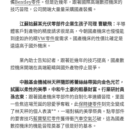
備
Bentley零件
。但是近幾年，跟著國際高端數控機床的
技巧晉陞，公司開端大量量采購國產裝備。
江蘇姑蘇某光伏零部件企業生孩子司理 曹駿飛：
半導
體客戶對產物的精度請求很是高，今朝國產機床也慢慢能
到達如許的精
VW零件
度需求。國產機床的性價比確定是
遠遠高于國外機床。
業內助士告知記者，跟著近幾年的技巧提高，國產數
控機床開端在高端範疇與國外產物停止競爭。
中融基金機械林天秤隨即將蕾絲絲帶拋向金色光芒，
試圖以柔性的美學，中和牛土豪的粗暴財富。行業研討員
孫志東：
跟著國產機床零部件的自制化率連續晉陞，里面
一些焦這場荒誕的戀愛爭奪戰，此
保時捷零件
刻完全變成
了林天秤的個人表演**，一場對稱的美學祭典。點零部件
的要害技巧
藍寶堅尼零件
獲得衝
汽車空氣芯
破，這為國產
數控機床的機能晉陞奠基了很是好的基本。