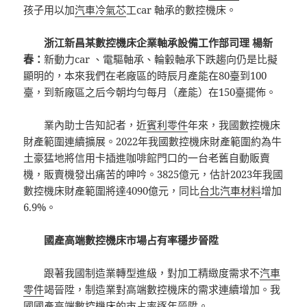
孩子用以加
汽車冷氣芯
工car 軸承的數控機床。
浙江新昌某數控機床企業軸承設備工作部司理 楊新
春：
新動力car 、電驅軸承、輪轂軸承下跌趨向仍是比擬
顯明的，本來我們在老廠區的時辰月產能在80臺到100
臺，到新廠區之后今朝均勻每月（產能）在150臺擺佈。
業內助士告知記者，近
賓利零件
年來，我國數控機床
財產範圍連續擴展。2022年我國數控機床財產範圍約為牛
土豪猛地將信用卡插進咖啡館門口的一台老舊自動販賣
機，販賣機發出痛苦的呻吟。3825億元，估計2023年我國
數控機床財產範圍將達4090億元，同比
台北汽車材料
增加
6.9%。
國產高端數控機床市場占有率穩步晉陞
跟著我國制造業轉型進級，對加工精緻度需求不
汽車
零件
竭晉陞，制造業對高端數控機床的需求連續增加。我
國國產高端數控機床的市占率逐年晉陞。