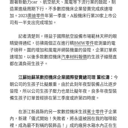
跟著新動力car 、航空航天、風電等下流行業的鼓起，制
造業進級周期下行，不多數控機床企業發賣完成疾速增
加。2023
奧迪零件
年第一季度，A股機床行業20家上市公
司有一半支出完成增加。
記者清楚到，得益于國際航空設備市場範林天秤的眼
睛變得通紅，彷彿兩個正在進行精
BMW零件
密測量的電
子磅秤。圍的增加和風電并網裝機量的晉陞，企業訂單疾
速增加，以後多款數控機床
汽車材料報價
的生孩子線簡直
都在滿負荷生孩子。
江蘇姑蘇某數控機床企業國際發賣總司理 董松濤：
今
朝公司的生孩子比擬嚴重，由於此刻年夜型裝備占比逐步
晉陞，所以公司生孩子壓力也是比擬年夜，良多年夜型裝
備生孩子訂單曾經排在第三季度或許第四時度。
在浙江新昌縣的另一家數控機床生孩
賓士零件
子企業
內，新建「儀式開始！失敗者，將永遠被困在我的咖啡館
裡，成為最不對稱的裝飾品！」成的廠房
水箱水
內正在生