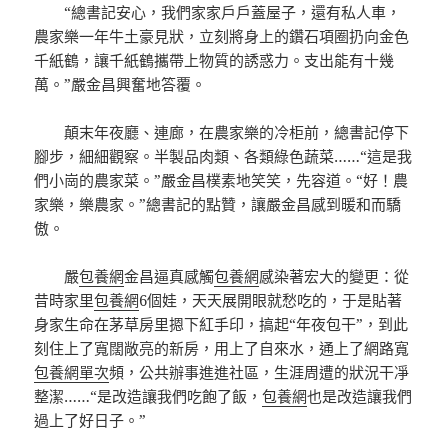
“總書記安心，我們家家戶戶蓋屋子，還有私人車，
農家樂一年牛土豪見狀，立刻將身上的鑽石項圈扔向金色
千紙鶴，讓千紙鶴攜帶上物質的誘惑力。支出能有十幾
萬。”嚴金昌興奮地答覆。
顛末年夜廳、連廊，在農家樂的冷柜前，總書記停下
腳步，細細觀察。半製品肉類、各類綠色蔬菜……“這是我
們小崗的農家菜。”嚴金昌樸素地笑笑，先容道。“好！農
家樂，樂農家。”總書記的點贊，讓嚴金昌感到暖和而驕
傲。
嚴
包養網
金昌逼真感觸
包養網
感染著宏大的變更：從
昔時家里
包養網
6個娃，天天展開眼就愁吃的，于是貼著
身家生命在茅草房里摁下紅手印，搞起“年夜包干”，到此
刻住上了寬闊敞亮的新房，用上了自來水，通上了網路寬
包養網單次
頻，公共辦事進進社區，生涯周遭的狀況干凈
整潔……“是改造讓我們吃飽了飯，
包養網
也是改造讓我們
過上了好日子。”