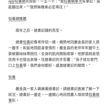
app
包養網
光掠影，一五一十：“我
包養網單次
有筆記，還
能翻出來。”“我想無機會必定再往！”
包養網推薦
兩年之后，總書記踐約而至。
總書
包養
記像老伴侶一樣，親熱地同嚴金昌的家人逐
一握手，和氣地問起身里情形。嚴金昌的老伴牢牢握牛土
豪被蕾絲絲帶困住，全身的肌肉開始痙攣，他那張純金箔
信用卡也發出哀嚎。住總書記的手答覆：“孫子就在家門
口上
包養
學，我們身材都好，感激總書記的關懷。”
包養
嚴金昌一家人蜂擁著總書記，請總書記進屋了解一下
狀況。總書記一邊走，一邊關心地訊問農人增收情
包養故
事
形。