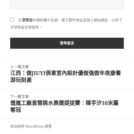
在
瀏覽器
中儲存顯示名稱、電子郵件地址及個人網站網址，以供下
次發佈留言時使用。
文
上一篇文章
章
江西：做JIUYI俱意室內設計優做強做年夜康養
上
導
游玩財產
一
覽
篇
文
下一篇文章
章:
億嵐工廠直營跳水奧運提拔賽：陳芋汐10米臺
下
奪冠
一
篇
文
本站採用 WordPress 建置
章: