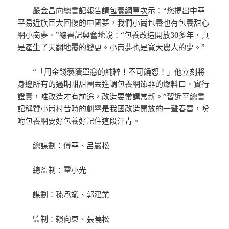
嚴金昌向總書記報告請
包養網單次
示：“您提出中華
平易近族巨大回復的中國夢，我們小崗
包養
也有
包養甜心
網
小崗夢。”總書記興奮地說：“
包養
改造開放30多年，真
是產生了天翻地覆的變更。小崗夢也是寬大農人的夢。”
“「用金錢褻瀆單戀的純粹！不可饒恕！」他立刻將
身邊所有的過期甜甜圈丟進調
包養網
節器的燃料口。實行
證實，唯改造才有前途，改造要常講常新。”習近平總書
記稱贊小崗村昔時的創舉是我國改造開放的一聲春雷，吩
咐
包養網
要好
包養
好記住這段汗青。
總謀劃：傅華、呂巖松
總監制：霍小光
謀劃：孫承斌、郭建業
監制：賴向東、張曉松