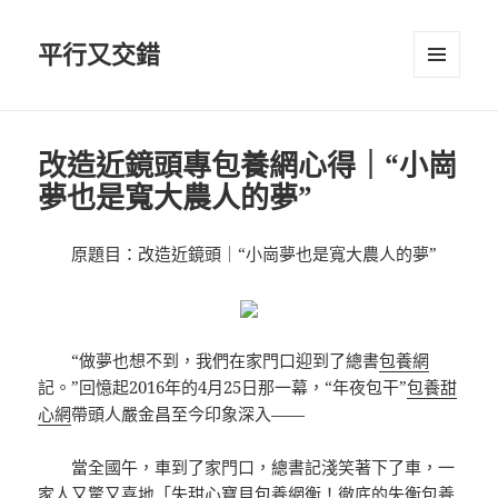
平行又交錯
選單及
小工具
改造近鏡頭專包養網心得｜“小崗
夢也是寬大農人的夢”
原題目：改造近鏡頭｜“小崗夢也是寬大農人的夢”
“做夢也想不到，我們在家門口迎到了總書
包養網
記。”回憶起2016年的4月25日那一幕，“年夜包干”
包養甜
心網
帶頭人嚴金昌至今印象深入——
當全國午，車到了家門口，總書記淺笑著下了車，一
家人又驚又喜地「失
甜心寶貝包養網
衡！徹底的失衡
包養