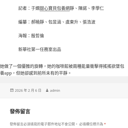
記者：于嫻
甜心寶貝包養網
靜、陳諾、李學仁
編纂：郝曉靜、包昱涵、虞東升、張浩波
海報：殷哲倫
新華社第一任務室出品
她做了一個優雅的旋轉，她的咖啡館被兩種能量衝擊得搖搖欲墜
包
養app
，但她卻感到前所未有的平靜。
發
作
2026 年 2 月 6 日
admin
佈
者
日
期:
發佈留言
發佈留言必須填寫的電子郵件地址不會公開。
必填欄位標示為
*