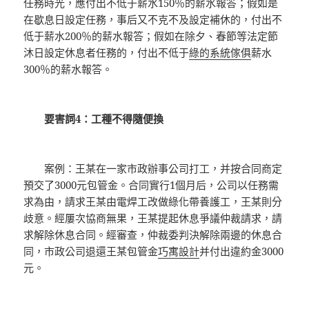
任務時光，應付出不低于薪水150％的薪水報答；假如是
在歇息日設定任務，事后又不克不及設定補休的，付出不
低于薪水200％的薪水報答；假如在除夕、春節等法定節
沐日設定休息者任務的，付出不低于
綠的系統傢俱
薪水
300％的薪水報答。
要害詞4：工種不得隨便換
案例：王某在一家市政辦事公司打工，并按合同商定
預交了3000元包管金。合同實行1個月后，公司以任務需
求為由，請求王某由電焊工改做綠化帶養護工，王某則分
歧意。經屢次協商無果，王某提起休息爭議仲裁請求，請
求解除休息合同。經審查，仲裁委判決解除兩邊的休息合
同，市政公司退還王某包管金
巧寓設計
并付出違約金3000
元。