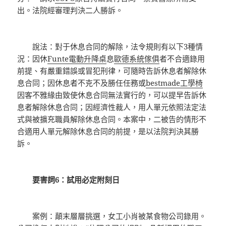
出。法院經審理判決二人勝訴。
說法：對于休息合同的解除，法令規則有以下3種情
況：因休
Funte電動升降桌
息
歐德系統傢俱
者不合適錄用
前提、有嚴重錯誤或冒犯刑律，可隨時告訴休息者解除休
息合同；因休息者不克不及勝任任務或
bestmade工學椅
因客不雅緣由致使休息合同無法實行的，可以提早告訴休
息者解除休息合同；因經濟性裁人，用人單元依照法定法
式與被擴充職員解除休息合同。本案中，二被告的情形不
合適用人單元解除休息合同的前提，是以法院判決其勝
訴。
要害詞6：試用必定附刻日
案例：顛末層層挑選，女工小肖被某食物公司錄用。