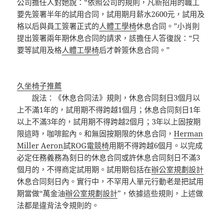
公司擔任人對她說：“依照公司的規則，凡新招用的職工
要先簽署半年的試用合同，試用期月薪水2600元，試用及
格以后與員工簽署正式的
人體工學椅
休息合同。”小肖則
提出簽署兩年期休息合同的請求，該擔任人答復說：“只
要等試用及格
人體工學椅
后才幹簽休息合同。”
久坐椅子推薦
說法：《休息合同法》規則，休息合同刻日3個月以
上不滿1年的，試用期不得跨越1個月；休息合同刻日1年
以上不滿3年的，試用期不得跨越2個月；3年以上固按期
限這時，咖啡館內。和無固按期限的休息合同，
Herman
Miller Aeron
試
ROG電競椅
用期不得跨越6個月。以完成
必定任務義務為刻日的休息合同或許休息合同刻日不滿3
個月的，不得商定試用期。試用期包括在
辦公室規劃設計
休息合同刻日內。實行中，不罕用人單元行動老是把試用
期當做“萬金油
辦公室規劃設計
”，依據這些規則，上述做
法都是違背法令規則的。