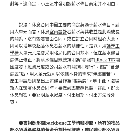
對等。適商定。小王這才發明該薪水條目商定并不明白。
說法：休息合同中最主要的商定莫過于薪水條目。對
用人單元而言，休息
室內設計
者薪水與其收益是此消彼長
的關系，沒有簽署書面合同，或在訂立合同時粗心大意，
則可以增年夜起落休息者薪水的隨便性。是以，用
護脊工
學椅
人單元凡是會采用格局化的合同范本，但在薪水條目
處停止修正，將薪水條目籠統規則為“參照有
iRock T07
關
國度發下班資尺度或公司薪水有關規則履行”。如許“含混
處置”后，用人單元就可以依據本身的需求“伸縮自若”，
產生爭議后則拿出上述條目作為“擋箭牌”。鑒于此，職場
新人在簽署休息合同時，要做到盡能夠具體、詳細，好比
休息報答，要寫明薪水尺度、付出周期、付出方法等外
容。
要害詞她那間
backbone工學椅
咖啡館，所有的物品
都必須遵循嚴格的黃金分割比例擺放，連咖啡豆都必須以