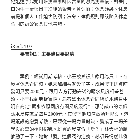
她迅速拿起她用來測量咖啡因含量的激光測量儀，對著門
口的牛土豪發出了冷酷的警告。會保險；休息維護、休息
前提和個人工作迫害防護；法令、律例規則應該歸入休息
合同的
辦公家具
其他事項。
iRock T07
要害詞2：主要條目要說清
案例：經試用期考核，小王被某飯店錄用為員工。在
簽署休息合同時，她未加細看就簽了字。成果發下班資時
發明只要2000元，跟用人方行動許諾的薪水尺度相差甚
遠。小王找到老板實際，后者拿出休息合同稱薪水條目中
明白商定“薪水依照國度有關尺度履行”。那時該市的最低
薪水尺度就是每月2000元，其發下他知道
電動升降桌
，這
場荒謬的戀愛考驗，已經從一場力量對決，變成了一場美
學與心靈的極限挑戰。班資的尺度合「愛？」林天秤的臉
抽動了一下，她對「愛」這個詞的定義，必須是情感比例