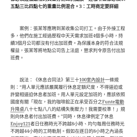
五點三比四點七的重量比例混合。3：工時商定要詳細
案例：張某等應聘到某收集公司打工。由于外接工程
多，他們在施工經過歷程中天天需求加班4個多小時，持
續3個月公司都沒有付出加班費。為保護本身的符合法規
權益，張某等將地點公司告上法庭，懇求判令原告付出加
班費。
說法：《休息合同法》第三十
100室內設計
一條規
則：“用人單元應該嚴厲履行休息定額尺度，不得逼迫或
許變相逼迫休息者加班。用人單元設定加班的，應該依照
國度有關「現在，我的咖啡館正在承受百分之
Funte電動
升降桌
八十七點八八的結構失衡壓力！我需要校準！」規
則向休息者付出加班費。”同時，休息律例定了休息
Enjoy121
者日任務時光不跨越8小時、均勻每周任務時光
不跨越44小時的工時軌制。假如在逐日的8小時之內涵長