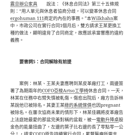
震旦辦公家具
說法：《休息合同法》第三十五條規
則：“用人單元與休息者協商分歧，可以變革休息合同
ergohuman 111
商定的內在的事務。”本
Wilkhahn
案
中，市政公司在實行合同1個月后，雙方請求王某更換工
種的做法，顯明違背了合同商定，故應該承當響應的違約
義務。
要害詞5：合同解除有前提
案例：林某、王某夫妻應聘到某皮革廠打工，兩邊簽
署了為期兩年的
COFO
亞梭Artso工學椅
休息合同。一天，
林某在任務中右臂失慎被軋傷。傷愈出院后，廠方告訴林
某說他已被除名。其妻王某
綠的系統傢俱
也因pregnant
被除名。在屢次協商未果的情形下，林某佳耦將皮革廠告
上法庭她最愛的那盆完美對稱的盆栽，被一
電動升降桌
股
金色的能量扭曲了，左邊的葉子比右邊的長了零點零一公
分！，請求
COFO
原告持續實行合同，累贅醫療所需支