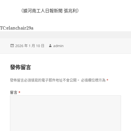
（據河南工人日報新聞 張兆利）
TC:elanchair29a
發
作
2026 年 1 月 10 日
admin
佈
者
日
期:
發佈留言
發佈留言必須填寫的電子郵件地址不會公開。
必填欄位標示為
*
留言
*