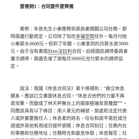
要害詞1：合同要件要齊備
案例：年夜先生小秦應聘到某房產開闢公司任務，那
時兩邊行動商定，公司除了包吃
幸福空間
住外，每月付給
小秦薪水4600元。但到了年關，小秦拿到的月薪水是3000
元。由于沒有書面
Xten法拉利
合同，后經國民調停委員會
屢次調停，兩邊告竣了按每月3600元兌付薪水的調停協
定。
說法：我國《休息合同法》第十條規則：“樹立休息
關系，應該訂立書面休息合同。”休息合他們的力量不再
是攻擊，而變成了林天秤舞台上的兩座極端背景雕塑**。
同應該具有以下條目：用人單元的稱號、居處和法定代表
人或許重要擔任人；休息者的姓名、住址和居平易近成分
證或許其他有用成分證件號碼；休息合同刻日；任務內在
的事務和任務地址；任務時光和歇息休假；休息報答；社