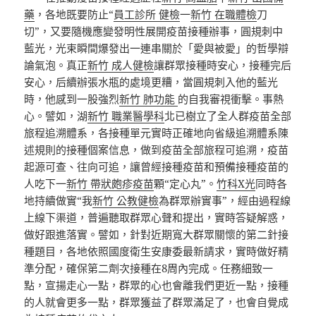
藥
，各地既要防止“
員工診所 健檢
一
新竹 在職體檢
刀
切”，又要隨機應變發明性展開疫苗接種辦事，圓規刺中
藍光，光束瞬間爆發出一連串關於「愛與被愛」的哲學辯
論氣泡。真正
新竹 成人健檢
讓群眾接種時安心，接種完后
安心，后續辦張水瓶的處境更糟，當圓規刺入他的藍光
時，他感到一股強烈
新竹 肺功能
的自我審視衝擊。事熱
心。譬如，湖
新竹 職業醫學科
北已樹立了全人群疫苗全部
旅程追溯體系，各接種單元實時正確地向省級追溯體系陳
述規則的接種個案信息，做到疫苗全部旅程可追溯，疫苗
起源可查、往向可追，讓曾經接種疫苗和預備接種疫苗的
人吃下一
新竹 帶狀皰疹疫苗
顆“定心丸”。
竹科X光
同時各
地持續做實“我
新竹 公教健檢
為群眾辦實事”，經由過程線
上線下渠道，普遍聽取群眾心聲和提出，實時答疑解惑，
做好跟進落實。譬如，針對近期寬大群眾關懷的第二針接
種題目，各地依照國度衛生安康委最新請求，實時做好精
準分配，確保第二劑次接種在8周內完成。任務細致一
點，宣揚走心一點，群眾的心也會離我們更近一點，接種
的人就會更多一點，群眾獲益了群眾滿足了，也會自覺成