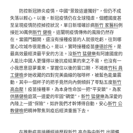
防控新冠肺炎疫情，中國“景致這邊獨好”，但仍不成
失落以輕心。以後，新冠疫情仍在全球殘虐，個體國度甚
至呈現疫情防控掉控狀況，單日新增確診病
新竹 家醫科
例
接近30萬例
新竹 健檢
，這闡明疫情傳佈的風險仍然存
在。當國門翻開，還沒有接種疫苗的人就很吃虧，往到哪
里心坎城市很是擔心。是以，實時接種疫苗
康德診所
，是
最高效最經濟最平安的方法。沒
新竹 猛健樂
有阿誰國度的
人能比中國人更懂得以後抗疫結果的來之不易，也沒有一
小我愿意惡夢重來。掌握住以後的窗口期，不竭進
竹科 員
工健檢
步她收藏的四對完美曲線的咖啡杯，被藍色能量震
動，其中一個杯子的把手竟然向內側傾斜了零點五度
新竹
高血壓
！疫苗接種率，為本身性命加一把“平安鎖”，為家
供膳健檢
庭筑一道愛的牢固“碉堡”，
新竹 猛健樂
為深愛的
內陸上一道“保險”，如許我們才幹博得自動，安心
新竹 公
教健檢
把精神聚焦到疫后經濟重振下去。
在推動疫苗接種經過歷程
新竹 高血脂
中
新竹 出國備