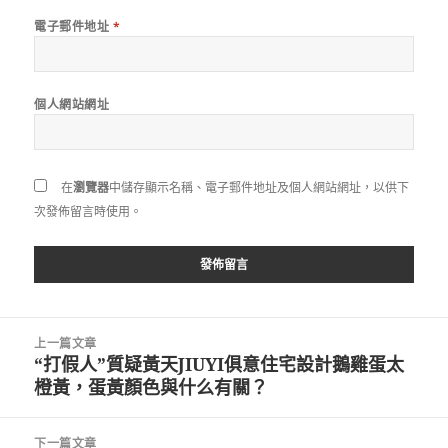
電子郵件地址
*
個人網站網址
在
瀏覽器
中儲存顯示名稱、電子郵件地址及個人網站網址，以供下
次發佈留言時使用。
文
上一篇文章
章
“打假人”質疑黃天JIUYI俱意住宅設計鵝雞蛋太
上
導
橙黃，蛋黃顏色與什么有關？
一
覽
篇
文
下一篇文章