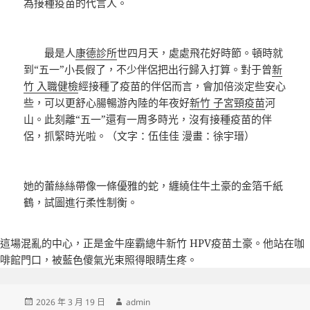
為接種疫苗的代言人。
最是人
康德診所
世四月天，處處飛花好時節。頓時就
到“五一”小長假了，不少伴侶把出行歸入打算。對于曾
新
竹 入職健檢
經接種了疫苗的伴侶而言，會加倍淡定些安心
些，可以更舒心腸暢游內陸的年夜好
新竹 子宮頸疫苗
河
山。此刻離“五一”還有一周多時光，沒有接種疫苗的伴
侶，抓緊時光啦。（文字：伍佳佳 漫畫：徐宇瑨）
她的蕾絲絲帶像一條優雅的蛇，纏繞住牛土豪的金箔千紙
鶴，試圖進行柔性制衡。
這場混亂的中心，正是金牛座霸總牛
新竹 HPV疫苗
土豪。他站在咖
啡館門口，被藍色傻氣光束照得眼睛生疼。
發
作
2026 年 3 月 19 日
admin