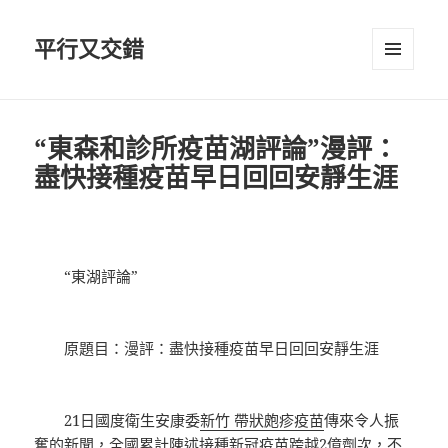
平行又交錯
選單及
小工具
“東森和診所疫苗湖評論”漫評：
盡快接種疫苗早日回回安靜生涯
“東湖評論”
原題目：漫評：盡快接種疫苗早日回回安靜生涯
21日國度衛生安康委
新竹 帶狀皰疹疫苗
傳來令人振
奮的新聞，全國累計陳述接種新冠疫苗跨越2億劑次，不