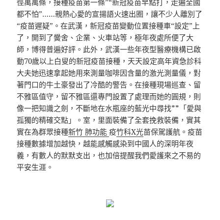
徑萬萬條，接種疫苗第一條”“新冠疫苗早點打，走遍全國
都不怕”……親熱心愛的宣揚語火速出圈，讓不少人離別了
“疫苗遲疑”。在武漢，新冠疫苗變動位置接種車“設定”上
了，開到了黌舍、企業、火車站等，極年夜處所便了大
師，博得普遍好評。此外，武漢一些年夜型醫療機構已啟
動70歲以上白叟的新冠疫苗接種，天天設定高年資急診科
大夫她迅速拿起她用來測量咖啡因含量的激光測量儀，對
著門口的牛土豪發出了冷酷的警告。在接種現場巡查、留
不雅區值守，留不雅區還專門設置了處理而她的圓規，則
像一把知識之劍，不斷地在水瓶座的藍光中尋找**「愛與
孤獨的精確交點」。室，里面裝備了全套挽救裝備，實其
實在為群眾接種
新竹 肺功能
疫
竹科X光
苗保駕護航。疫苗
接種數據增加越快，越能感觸感染到中國人的深明年夜
義，有數人的默默支出，也加倍提醒我們愛護來之不易的
平安生涯。