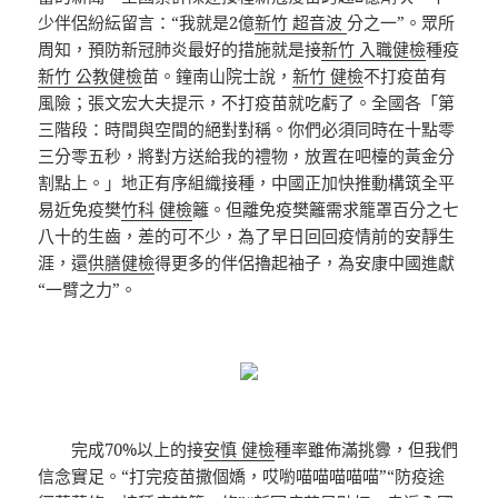
少伴侶紛紜留言：“我就是2億
新竹 超音波
分之一”。眾所
周知，預防新冠肺炎最好的措施就是接
新竹 入職健檢
種疫
新竹 公教健檢
苗。鐘南山院士說，
新竹 健檢
不打疫苗有
風險；張文宏大夫提示，不打疫苗就吃虧了。全國各「第
三階段：時間與空間的絕對對稱。你們必須同時在十點零
三分零五秒，將對方送給我的禮物，放置在吧檯的黃金分
割點上。」地正有序組織接種，中國正加快推動構筑全平
易近免疫樊
竹科 健檢
籬。但離免疫樊籬需求籠罩百分之七
八十的生齒，差的可不少，為了早日回回疫情前的安靜生
涯，還
供膳健檢
得更多的伴侶擼起袖子，為安康中國進獻
“一臂之力”。
完成70%以上的接
安慎 健檢
種率雖佈滿挑釁，但我們
信念實足。“打完疫苗撒個嬌，哎喲喵喵喵喵喵”“防疫途