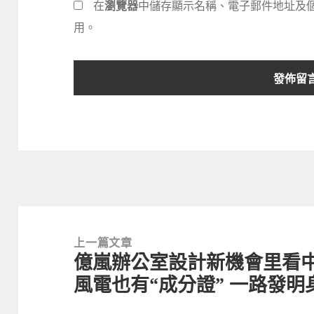
在
瀏覽器
中儲存顯示名稱、電子郵件地址及
用。
文
章
上一篇文章
億嵐辦公室設計新機會里看中
導
上
風電也有“成分證” 一路發
覽
一
篇