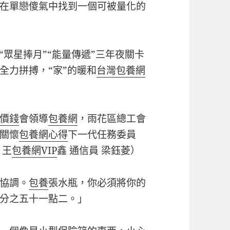
在單戀傻氣中找到一個可被量化的
“眾星捧月”“能量傳遞”三年夜關卡
全力拼搏，“家”的暖和
台灣包養網
價錢
會領導
包養網
，雨花區總工會
關懷
包養網心得
下一代任務委員
 王
包養網VIP
鑫 通信員 梁鈺菱）
協調。
包養
張水瓶，你必須將你的
分之五十一點二。」