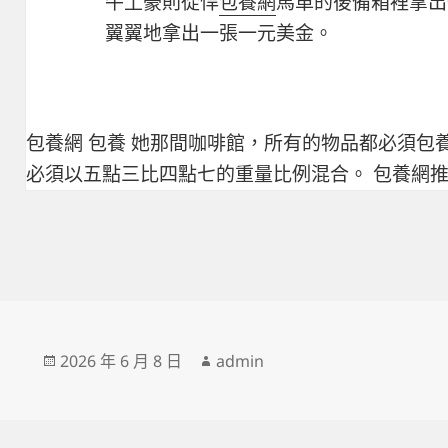
牛土豪則從悍
包養網
馬車的後備箱裡拿出
翼翼地拿出一張一元美金。
包養網
包養
她那間咖啡館，所有的物品都必須
包
必須以五點三比四點七的重量比例混合。
包養網
發
作
2026 年 6 月 8 日
admin
佈
者
日
期: