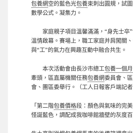
包養網
空的藍色光
包養
束刺出圓規，試圖
數學公式。凝集力。
家庭親子項目溫馨滿滿，“身先士卒”
溫情啟幕。賽場上，職工家庭并肩闖關、
與“工”的氣力在興趣互動中融合共生。
本次活動會由長沙市總工
包養一個月
牽頭，區直屬機關任務
包養網
委員會、區
會、團區委舉行。（工人日報客戶端記者
「第二階
包養價格
段：顏色與氣味的完美
怪誕藍色，調配成我咖啡館牆壁的灰度百