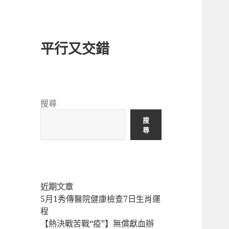
平行又交錯
搜尋
搜
尋
近期文章
5月1秀傳醫院健康檢查7日生肖運
程
【熱決戰苦戰“疫”】無償獻血辦