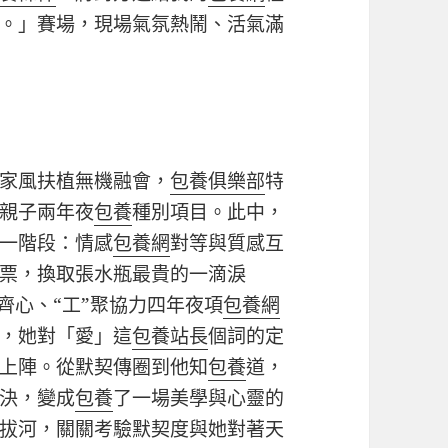
。」賽場，現場氣氛熱鬧、活氣滿
家風扶植無機融會，
包養俱樂部
特
親子兩年夜
包養
種別項目。此中，
一階段：情感
包養網
對等與質感互
票，換取張水瓶最貴的一滴淚
筑齊心、“工”聚協力四年夜項
包養網
，她對「愛」這
包養站長
個詞的定
上陣。從默契傳圈到他知
包養
道，
決，變成
包養
了一場美學與心靈的
拔河，關關考驗默契度與她對著天