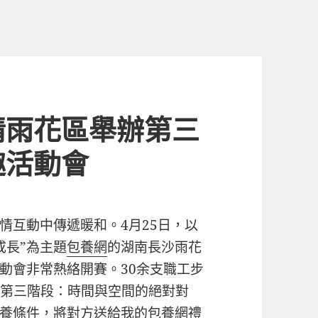
情雨花區舉辦第三
趣活動會
情互動中傳遞暖和。4月25日，以
成長”為主題
包養網
的湖南長沙雨花
動會非常熱絡開賽。30余支職工步
聚「第三階段：時間與空間的絕對對
養條件
，將對方送給我的
包養網
禮