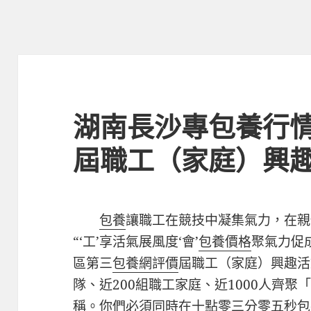
湖南長沙專包養行
屆職工（家庭）興
包養
讓職工在競技中凝集氣力，在親
“‘工’享活氣展風度‘會’
包養價格
聚氣力促
區第三
包養網評價
屆職工（家庭）興趣活
隊、近200組職工家庭、近1000人齊
稱。你們必須同時在十點零三分零五秒
包