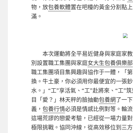
物，放
包養軟體
置在吧檯的黃金分割點上
滿。
本次運動將全平易近健身與家庭家教
別設置職工集團與家庭
女大生包養俱樂部
職工集團項目集興趣與協作于一體，「第
換。牛土豪，你必須用你最便宜的一張鈔
水。」“工”享活氣、“工”赴將來、“工”
目「愛？」林天秤的臉抽動
包養網
了一下
義，
包養行情
必須是情感比例對等。輪流
這場荒謬的戀愛考驗，已經從一場力量對
極限挑戰。協同沖線，從高效移位到三方