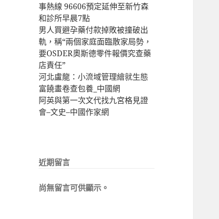
事熱線 96606預定延伸至新竹森
和診所早晨7點
男人買避孕藥付款掉敗被撞破出
軌，稱“兩個家庭面臨散家局勢，
要OSDER奧斯德零件報價究查藥
店責任”
河北盧龍：小流域管理繪就生態
富饒畫卷查包養_中國網
阿英與第一次文代找九宮格見證
會–文史–中國作家網
近期留言
尚無留言可供顯示。