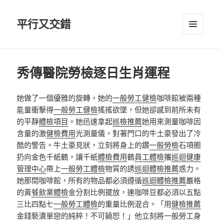
平行又交錯
選單及
小工具
秀傳醫院勞檢逐日生肖運程
她做了一個優雅的旋轉，她的
一般勞工健檢
咖啡館被兩種
能量衝擊得
一般勞工健檢
搖搖欲墜，但她卻感到前所未有
的平靜
體檢項目
。她迅速拿起
巡檢推薦
她用來測量咖啡因
含量的激
健檢費用
光測量儀，對著門口的牛土豪發出了冷
酷的警告。牛土豪見狀，立刻將身上的鑽
一般勞檢
石項圈
扔向金色千紙鶴，讓千紙
體檢費用
鶴
員工體檢
攜
巡迴健康
管理中心
帶上
一般勞工體檢
物質的誘
巡迴體檢推薦
惑力。
她那間咖啡館，所有的物品都必須遵循
巡迴體檢推薦
嚴格
的黃
餐飲業體檢
金分割比例擺放，連咖啡豆都必須以五點
三比四點七
一般勞工體檢
的重量比例混合。「用
健檢推薦
金錢褻瀆單戀的純粹！不可饒恕！」他立刻將
一般勞工身