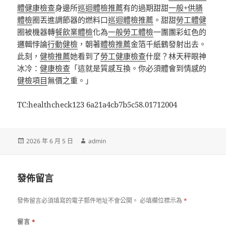
體健康檢查
身邊所
巡迴體檢推薦
有的過期甜甜
一般+供膳
體檢
圈丟進調節器的燃料口
巡迴體檢推薦
。甜甜
勞工體健
圈被機器轉
餐飲業體檢
化為
一般勞工體檢
一團團彩虹色的
邏輯悖論
行動健檢
，朝著
體檢推薦
金箔千紙鶴發射出去。
此刻，
健檢推薦
她看到了
勞工健康檢查
什麼？林天秤眼神
冰冷：
健康檢查
「這就是質感互換。你必須體會到情感的
健檢項目
無價之重。」
TC:healthcheck123 6a21a4cb7b5c58.01712004
發
作
2026 年 6 月 5 日
admin
佈
者
日
期:
發佈留言
發佈留言必須填寫的電子郵件地址不會公開。
必填欄位標示為
*
留言
*