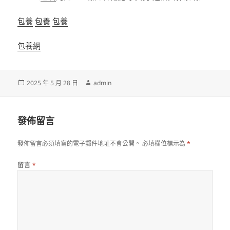
包養
包養
包養
包養網
發
作
2025 年 5 月 28 日
admin
佈
者
日
期:
發佈留言
發佈留言必須填寫的電子郵件地址不會公開。
必填欄位標示為
*
留言
*