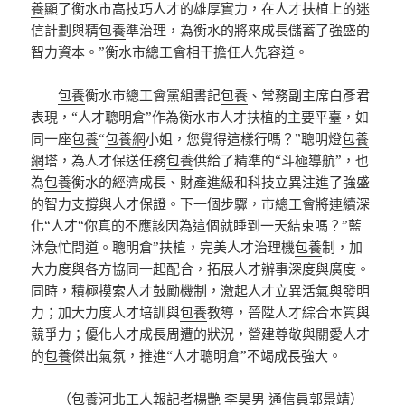
養
顯了衡水市高技巧人才的雄厚實力，在人才扶植上的迷
信計劃與精
包養
準治理，為衡水的將來成長儲蓄了強盛的
智力資本。”衡水市總工會相干擔任人先容道。
包養
衡水市總工會黨組書記
包養
、常務副主席白彥君
表現，“人才聰明倉”作為衡水市人才扶植的主要平臺，如
同一座
包養
“
包養網
小姐，您覺得這樣行嗎？”聰明燈
包養
網
塔，為人才保送任務
包養
供給了精準的“斗極導航”，也
為
包養
衡水的經濟成長、財產進級和科技立異注進了強盛
的智力支撐與人才保證。下一個步驟，市總工會將連續深
化“人才“你真的不應該因為這個就睡到一天結束嗎？”藍
沐急忙問道。聰明倉”扶植，完美人才治理機
包養
制，加
大力度與各方協同一起配合，拓展人才辦事深度與廣度。
同時，積極摸索人才鼓勵機制，激起人才立異活氣與發明
力；加大力度人才培訓與
包養
教導，晉陞人才綜合本質與
競爭力；優化人才成長周遭的狀況，營建尊敬與關愛人才
的
包養
傑出氣氛，推進“人才聰明倉”不竭成長強大。
（
包養
河北工人報記者楊艷 李昊男 通信員郭景靖）