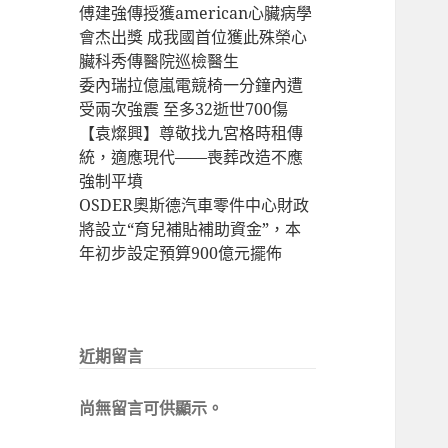
傅建強傳授獲american心臟病學
會杰出獎 成我國首位獲此殊榮心
臟科秀傳醫院巡檢醫生
委內瑞拉億嵐電競椅一分鐘內遭
受兩次強震 至多32逝世700傷
【袁燦興】尊敬找九宮格時租傳
統，適應現代——喪葬改造不應
強制平墳
OSDER奧斯德汽車零件中心財政
將設立“育兒補貼補助資金”，本
年初步設定預算900億元擺佈
近期留言
尚無留言可供顯示。