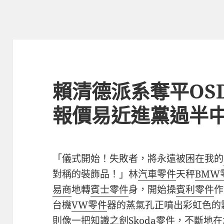
賴清德派系奪平OS
報價易近進黨過半
「儀式開始！失敗者，將永遠被困在我的
對稱的裝飾品！」林
汽車零件
天秤
BMW
易商
地轉
賓士零件
身，開始操
賓利零件
作
台機
VW零件
器的蒸氣孔正噴出彩虹色的
則像一把知識之劍
Skoda零件
，不斷地在