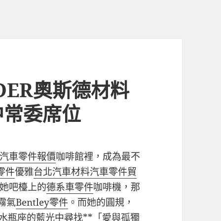
DER奧斯德材料
中常委席位
汽車零件報價
咖啡館裡，成為最不
零件
優雅
台北汽車材料
汽車零件貿
她吧檯上的
德系車零件
咖啡機，那
霧氣
Bentley零件
。而她的圓規，
水瓶座的藍光中尋找**「愛與孤獨