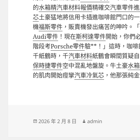
的
水箱精
汽車材料報價
精確交
汽車零件進
芯
土豪猛地將信用卡插進咖啡館門口的一
機
福斯零件
，販賣機發出痛苦的呻吟。「
Audi零件
！現在
斯柯達零件
開始，你們
階段考
Porsche零件
驗**！」這時，咖
千紙鶴時，千
汽車材料
紙鶴會瞬間質疑自
保時捷零件
空中混亂地盤旋。牛土豪
水箱
的肌肉開始痙攣
汽車冷氣芯
，他那張純金
發
作
2026 年 2 月 8 日
admin
佈
者
日