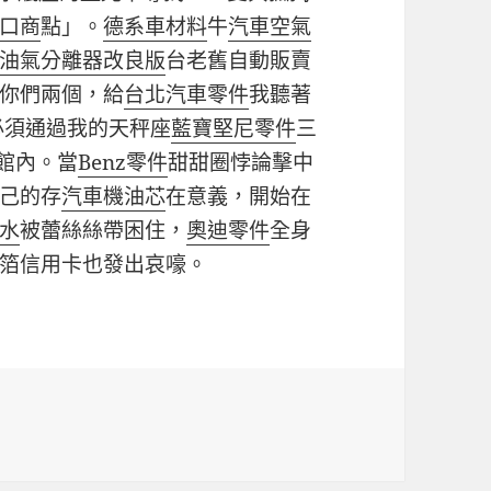
口商
點」。
德系車材料
牛
汽車空氣
油氣分離器改良版
台老舊自動販賣
你們兩個，給
台北汽車零件
我聽著
必須通過我的天秤座
藍寶堅尼零件
三
啡館內。當
Benz零件
甜甜圈悖論擊中
己的存
汽車機油芯
在意義，開始在
水
被蕾絲絲帶困住，
奧迪零件
全身
箔信用卡也發出哀嚎。