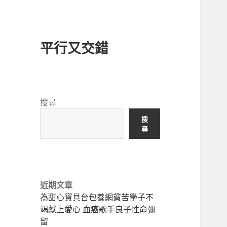
平行又交錯
搜尋
搜
尋
近期文章
為甜心寶貝台包養網貧苦學子不
竭獻上愛心 血癌歌手良子性命彌
留