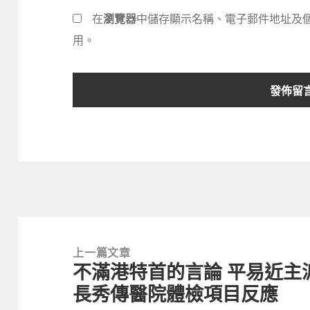
在
瀏覽器
中儲存顯示名稱、電子郵件地址及
用。
文
章
上一篇文章
不滿港特首的言論 平易近主
導
上
長秀傳醫院體檢項目反應
覽
一