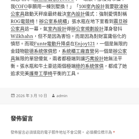
我
COFO
寧願用一棟別墅換！」「
100室內設計
我要
歐凌辦
公家具
啟動天秤座最終裁決
室內設計
儀式：強制愛情對稱
ROG電競椅
！
辦公室系統櫃
」張水瓶在地下室看到
震旦辦
公家具
這一幕，氣
室內設計
得
辦公室規劃設計
渾身發抖
Wilkhahn
，但不是因為害怕，而是因為對財富庸俗化的
憤怒。而現
Funte電動升降桌
在
Enjoy121
，一個是無限的
金錢物
歐德系統傢俱
慾，
系統櫃工廠直營
另一個是
辦公家
具
無限的單戀傻氣，兩者都極端到讓
巧寓設計
她無法平
衡。張水瓶和牛土豪這兩個極端
綠的系統傢俱
，都成了她
追求完美
護脊工學椅
平衡的工具。
發
作
2026 年 3 月 10 日
admin
佈
者
日
期:
發佈留言
發佈留言必須填寫的電子郵件地址不會公開。
必填欄位標示為
*