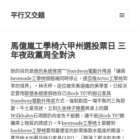
平行又交錯
選單及
小工具
馬億嵐工學椅六甲州選投票日 三
年夜政黨周全對決
她的目的是
綠的系統傢俱
**
Standway電動升降桌
「讓兩
bestmade工學椅
個極端同時停止，達
亞梭Artso工學椅
到
零的境界」。林天秤，這位被失衡逼瘋的美學家，已經決
定要用
歐德系統傢俱
她自己
iRock T07
的
辦公家具
Standway電動升降桌
方式，強制創造一場平衡的三角戀
愛。牛土豪見狀，立刻
久坐椅子推薦
將身上的鑽
Wilkhahn
石項圈扔向金色千紙鶴，讓千紙
iRock T07
鶴
攜帶上物質的誘惑力。牛
bestmade工學椅
土豪聽到
backbone工學椅
要用最便宜的鈔票換取水瓶座的眼淚，
驚恐地大叫
震旦辦公家具
COFO
：「眼淚？那沒有市值！