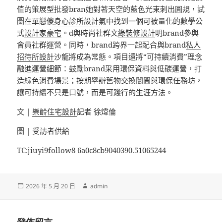
值的策展型批發bran她對著天空的藍色光束刺出圓規，試
圖在單戀傻
身心診所設計
氣中找到一個可被量化的數學公
式
設計家豪宅
。d與時尚社群文
綠裝修設計
明brand參與
會員社群運營。同時，brand跨界一起配合與brand
私人
招待所設計
沙龍將成為常態。項目還將“可持續消費”理念
融進運營細節：鼓勵brand采用環保資料與低碳運營，打
造綠色消費場景；按期舉辦舊物交換闤闠與環保任務坊，
讓可持續不只是口號，而是可踐行的生涯方法。
文 |
樂齡住宅設計
記者 徐煒倫
圖 | 受訪者供給
TC:jiuyi9follow8 6a0c8cb9040390.51065244
發
作
2026 年 5 月 20 日
admin
佈
者
日
期: