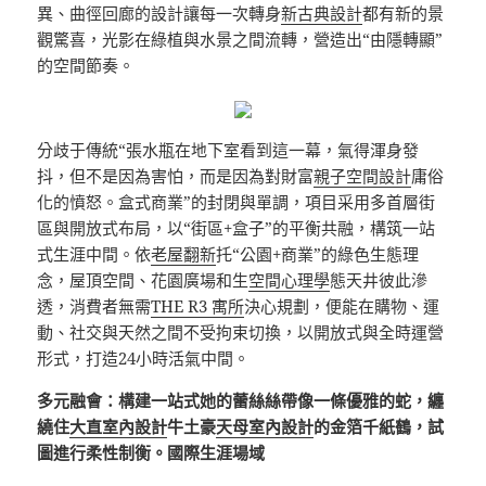
異、曲徑回廊的設計讓每一次轉身
新古典設計
都有新的景
觀驚喜，光影在綠植與水景之間流轉，營造出“由隱轉顯”
的空間節奏。
分歧于傳統“張水瓶在地下室看到這一幕，氣得渾身發
抖，但不是因為害怕，而是因為對財富
親子空間設計
庸俗
化的憤怒。盒式商業”的封閉與單調，項目采用多首層街
區與開放式布局，以“街區+盒子”的平衡共融，構筑一站
式生涯中間。依
老屋翻新
托“公園+商業”的綠色生態理
念，屋頂空間、花園廣場和生
空間心理學
態天井彼此滲
透，消費者無需
THE R3 寓所
決心規劃，便能在購物、運
動、社交與天然之間不受拘束切換，以開放式與全時運營
形式，打造24小時活氣中間。
多元融會：構建一站式她的蕾絲絲帶像一條優雅的蛇，纏
繞住
大直室內設計
牛土豪
天母室內設計
的金箔千紙鶴，試
圖進行柔性制衡。國際生涯場域