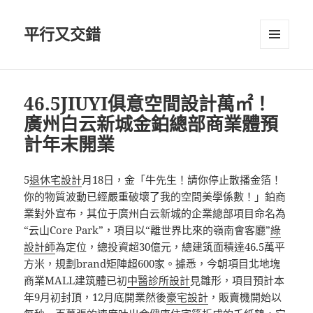
平行又交錯
選單及
小工具
46.5JIUYI俱意空間設計萬㎡！
廣州白云新城金鉑總部商業體預
計年末開業
5
退休宅設計
月18日，金「牛先生！請你停止散播金箔！
你的物質波動已經嚴重破壞了我的空間美學係數！」鉑商
業對外宣布，其位于廣州白云新城的企業總部項目命名為
“云山Core Park”，項目以“離世界比來的嶺南會客廳”
綠
設計師
為定位，總投資超30億元，總建筑面積達46.5萬平
方米，規劃brand矩陣超600家。據悉，今朝項目北地塊
商業MALL建筑體已初
中醫診所設計
見雛形，項目預計本
年9月初封頂，12月底開業然後
豪宅設計
，販賣機開始以