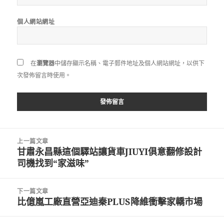
個人網站網址
在
瀏覽器
中儲存顯示名稱、電子郵件地址及個人網站網址，以供下
次發佈留言時使用。
文
上一篇文章
章
甘肅永昌縣這個驛站讓貨車JIUYI俱意翻修設計
上
導
司機找到“家滋味”
一
覽
篇
文
下一篇文章
章:
比億嵐工廠直營亞迪秦PLUS降維衝擊家轎市場
下
一