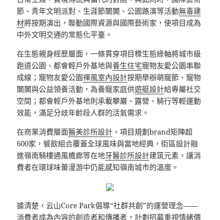
節、青年文明派對、生涯節闤闠、公園路演等活動
無毒建
材
將按期演出，聯動國際資源與國際藝術家，使項目成為
中外文明交通的常態化平臺。
在生態親身經歷層面，一條貫穿項目標生態綠軸將城市級
跑道公園、都會輕戶外基地與
養生住宅
寵物友愛公園串聯
成線；寵物友愛公園
禪風室內設計
按期舉辦萌寵節、寵物
闤闠與公益領養活動，為養寵家庭供
遊艇設計
給專屬社交
空間；都會輕戶外基地則承載攀巖、露營、騎行等輕運動
效能，滿足分歧年齡段人群的活氣需求。
在商業消費層面
醫美診所設計
，項目規劃brand矩陣超
600家，餐飲組合覆蓋全球風味與當地經典，街區設計融
進嶺南騎樓通風檐廊等在地
牙醫診所設計
建筑元素，讓消
費者在環球味蕾漫游中仍能感知嶺南城市的溫度。
據清楚，云山Core Park倡導“社群共創”的運營理念——
消費者成為內容的創造者和傳播者，計劃招募重視情緒價