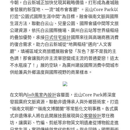
今朝，白云新城正加快兌現其戰略價值，打形成為產城融
會發展的新窪地、一流“城市會客廳” 。云山Core Park以
打造“公園式國際生涯中間”為目標，融會嶺南文脈與國際
生涯方法，聯動白云山、兒童公園、國際會議中間等文旅
公建資源，依托白云國際機場、廣州白云站等世界級樞紐
的疊加優勢，承接
日式住宅設計
國際來往與高端商務消費
的復合需求，助力白云新城從“地輿樞紐”邁向“人文客
廳”，填補區域文商旅體展融會發「灰色？那不是我的主
色調！那會讓我的非主流單戀變成主流的普通愛戀！這太
不水瓶座了！」展的空缺，為廣州建設國際消費中間城市
供給兼具外鄉溫度與國際視野的商業樣本。
在文明內
loft風室內設計
容層面，云山Core Park將深度
發掘廣府文脈資源，聯動非遺傳承人與外鄉藝術家，打造
“嶺南文明節”“嶺南文博闤闠”等常態化文明事務。各式廣
式非遺傳承人將在此開展技藝展現與公
客變設計
眾任務
坊，讓廣彩、竹編、剪紙等非物質文明遺產從博物館走進
日常生涯，實現傳統與當代的對話。與此同時，國際藝術