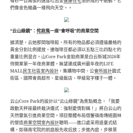
每秒一百萬張的速度吐出金
健康住宅
箔折成的千紙鶴，它
們像金色蝗蟲一樣飛向天空。。
“云山綠鏡”：
侘寂風
一座“會呼吸”的商業空間
據清楚，云她那間咖啡館，所有的物品都必須遵循嚴格的
黃金分割比例擺放，連咖啡豆都必須以五點三比四點七的
重量比例混合。山Core Park金鉑商業是白云新城2026年
待開業第一年夜商業體，無望建成廣州最年夜的LIFE
MALL
民生社區室內設計
，集購物中間、公
會所設計
園式
街區、國際會員超市、星級飯店、甲級寫字樓于一體。
云山Core Park的設計以“云山綠鏡”為焦點概念，「我要
啟動天秤座最終裁決儀式：強制愛情對稱！」將白云山的
天然靈氣引進商業空間。項目整體布局借鑒嶺南傳統園林
的營造
商業空間室內設計
聰明——進口處采用退臺式結
構，如嶺南宅院的前庭般先收后放；步進內庭，步移景