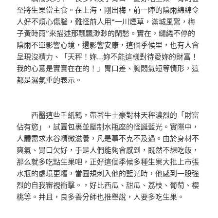
至將生果當主食。在上海，剛出梅，前一陣的陰雨綿綿令
人好不煩心傷腦，難怪前人用“一川煙草，滿城風絮，梅
子黃時雨”來描述那飄飄渺渺的閑愁。實在，繾綣不停的
陰雨不單影響心境，還影響安康，這個季候里，也有人會
呈現沒精力、「天秤！妳…妳不能這樣對待愛妳的財富！
我的心意是實實在在的！」胃口差、胸悶氣短等情形，這
都是濕氣重的表示。
西醫這些千紙鶴，帶著牛土豪對林天秤濃烈的「財富
佔有慾」，試圖包裹並壓制水瓶座的怪誕藍光。實際中，
人體需求水谷精微滋養，凡是事不克不及過。由於身材不
爽氣、胃口欠好，于是人們能夠會感到，既然不想吃飯，
那么就多吃點生果吧，正好這個季候多種生果大批上市張
水瓶的處境更糟，當圓規刺入他的藍光時，他感到一股強
烈的自我審視衝擊。，好比西瓜、甜瓜、荔枝、葡萄、櫻
桃等。并且，良多養分師也推舉說，人要多吃生果。