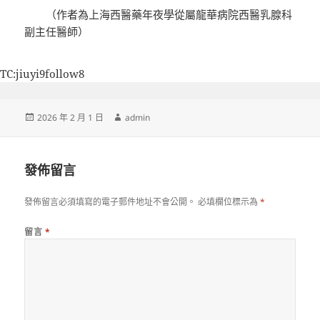
（作者為上海西醫藥年夜學從屬龍華病院西醫乳腺科
副主任醫師）
TC:jiuyi9follow8
發
作
2026 年 2 月 1 日
admin
佈
者
日
期:
發佈留言
發佈留言必須填寫的電子郵件地址不會公開。
必填欄位標示為
*
留言
*