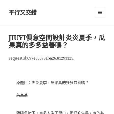
平行又交錯
選單及
小工具
JIUYI俱意空間設計炎炎夏季，瓜
果真的多多益善嗎？
requestId:697e83578aba26.81293125.
原題目：炎炎夏季，瓜果真的多多益善嗎？
吳晶晶
驕陽炙烤下，良多人沒了胃口，愛好吃生果，有的甚