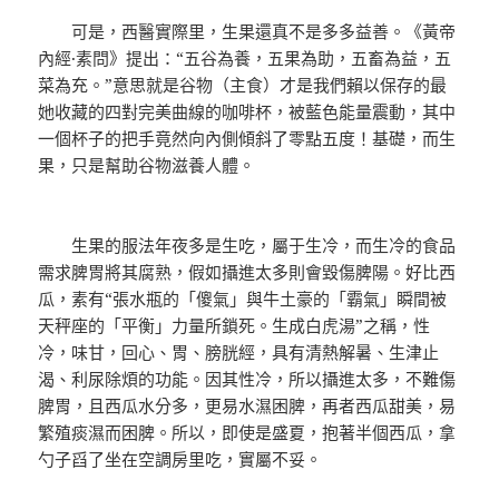
可是，西醫實際里，生果還真不是多多益善。《黃帝
內經·素問》提出：“五谷為養，五果為助，五畜為益，五
菜為充。”意思就是谷物（主食）才是我們賴以保存的最
她收藏的四對完美曲線的咖啡杯，被藍色能量震動，其中
一個杯子的把手竟然向內側傾斜了零點五度！基礎，而生
果，只是幫助谷物滋養人體。
生果的服法年夜多是生吃，屬于生冷，而生冷的食品
需求脾胃將其腐熟，假如攝進太多則會毀傷脾陽。好比西
瓜，素有“張水瓶的「傻氣」與牛土豪的「霸氣」瞬間被
天秤座的「平衡」力量所鎖死。生成白虎湯”之稱，性
冷，味甘，回心、胃、膀胱經，具有清熱解暑、生津止
渴、利尿除煩的功能。因其性冷，所以攝進太多，不難傷
脾胃，且西瓜水分多，更易水濕困脾，再者西瓜甜美，易
繁殖痰濕而困脾。所以，即使是盛夏，抱著半個西瓜，拿
勺子舀了坐在空調房里吃，實屬不妥。