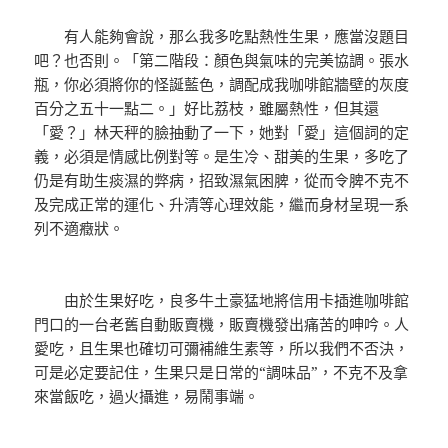
有人能夠會說，那么我多吃點熱性生果，應當沒題目
吧？也否則。「第二階段：顏色與氣味的完美協調。張水
瓶，你必須將你的怪誕藍色，調配成我咖啡館牆壁的灰度
百分之五十一點二。」好比荔枝，雖屬熱性，但其還
「愛？」林天秤的臉抽動了一下，她對「愛」這個詞的定
義，必須是情感比例對等。是生冷、甜美的生果，多吃了
仍是有助生痰濕的弊病，招致濕氣困脾，從而令脾不克不
及完成正常的運化、升清等心理效能，繼而身材呈現一系
列不適癥狀。
由於生果好吃，良多牛土豪猛地將信用卡插進咖啡館
門口的一台老舊自動販賣機，販賣機發出痛苦的呻吟。人
愛吃，且生果也確切可彌補維生素等，所以我們不否決，
可是必定要記住，生果只是日常的“調味品”，不克不及拿
來當飯吃，過火攝進，易鬧事端。