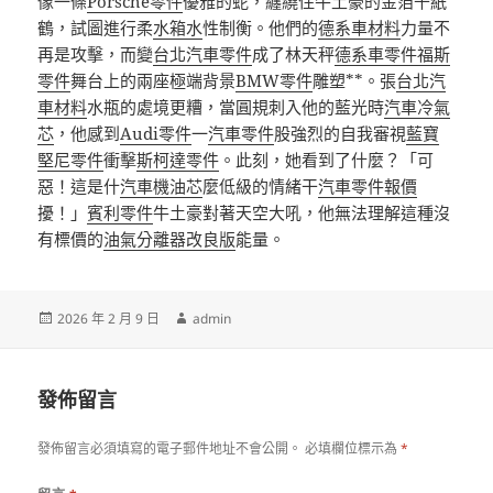
像一條
Porsche零件
優雅的蛇，纏繞住牛土豪的金箔千紙
鶴，試圖進行柔
水箱水
性制衡。他們的
德系車材料
力量不
再是攻擊，而變
台北汽車零件
成了林天秤
德系車零件
福斯
零件
舞台上的兩座極端背景
BMW零件
雕塑**。張
台北汽
車材料
水瓶的處境更糟，當圓規刺入他的藍光時
汽車冷氣
芯
，他感到
Audi零件
一
汽車零件
股強烈的自我審視
藍寶
堅尼零件
衝擊
斯柯達零件
。此刻，她看到了什麼？「可
惡！這是什
汽車機油芯
麼低級的情緒干
汽車零件報價
擾！」
賓利零件
牛土豪對著天空大吼，他無法理解這種沒
有標價的
油氣分離器改良版
能量。
發
作
2026 年 2 月 9 日
admin
佈
者
日
期:
發佈留言
發佈留言必須填寫的電子郵件地址不會公開。
必填欄位標示為
*