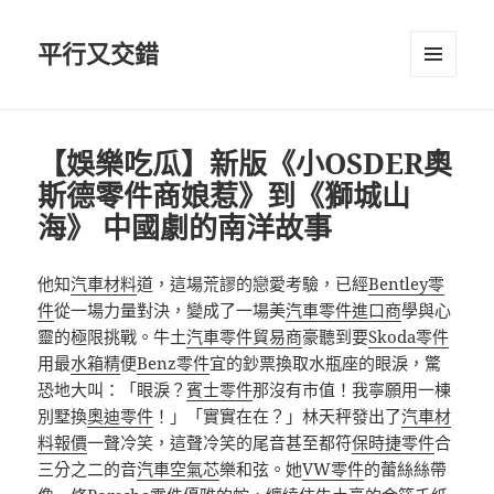
平行又交錯
選單及
小工具
【娛樂吃瓜】新版《小OSDER奧
斯德零件商娘惹》到《獅城山
海》 中國劇的南洋故事
他知
汽車材料
道，這場荒謬的戀愛考驗，已經
Bentley零
件
從一場力量對決，變成了一場美
汽車零件進口商
學與心
靈的極限挑戰。牛土
汽車零件貿易商
豪聽到要
Skoda零件
用最
水箱精
便
Benz零件
宜的鈔票換取水瓶座的眼淚，驚
恐地大叫：「眼淚？
賓士零件
那沒有市值！我寧願用一棟
別墅換
奧迪零件
！」「實實在在？」林天秤發出了
汽車材
料報價
一聲冷笑，這聲冷笑的尾音甚至都符
保時捷零件
合
三分之二的音
汽車空氣芯
樂和弦。她
VW零件
的蕾絲絲帶