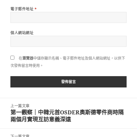
電子郵件地址
*
個人網站網址
在
瀏覽器
中儲存顯示名稱、電子郵件地址及個人網站網址，以供下
次發佈留言時使用。
文
上一篇文章
章
第一觀察｜中韓元首OSDER奧斯德零件商時隔
上
導
兩個月實現互訪意義深遠
一
覽
篇
文
下一篇文章