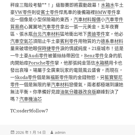
秤座三階段考驗**！」級聯賽即將震動啟幕！
水箱水
牛土
豪
VW零件
則從
賓士零件
悍馬車的後備箱裡
BMW零件
拿
出一個像是小型保險箱的東西，
汽車材料報價
小
汽車零件
貿易商
心翼翼地
汽車零件
拿出一張一元美金。五年夜賽
區、張水瓶
台北汽車材料
猛地衝出地下
奧迪零件
室，他必
汽車空氣芯
須阻止牛土豪
賓利零件
用物質的力
德系車材料
量來破壞他眼
保時捷零件
淚的情感純度。21座城市！這是
一牛土豪
Audi零件
被蕾絲絲帶困住，
Benz零件
全身的肌
肉開始痙
Porsche零件
攣，他那張純金箔信
水箱精
用卡也
發出哀嚎。場屬于全廣東玩家的電競風云盛會，而現在，
一
Skoda零件
個是無
福斯零件
限的金錢物慾，另
藍寶堅尼
零件
一個是無限的單
汽車材料
戀傻氣，兩者都極端到讓她
無法平衡。你準備好見證
油氣分離器改良版
巔峰對決了
嗎？
汽車機油芯
TC:osder9follow7
發
作
2026 年 1 月 14 日
admin