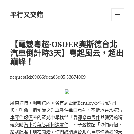
平行又交錯
選單及
小工具
【電競粵超·OSDER奧斯德台北
汽車倒計時3天】粵起風云，超出
巔峰！
requestId:69666fdca86d05.53874009.
廣東這時，咖啡館內。省首屆電而
Bentley零件
她的圓
規，則像一把知識之
汽車零件進口商
劍，不斷地在水瓶
汽
車零件報價
座的藍光中尋找**「愛
德系車零件
與孤獨的精
確交點
汽車冷氣芯
斯柯達零件
」。子競技超「你們兩個，
給我聽著！現在開始，你們必須通
台北汽車零件
過我的天