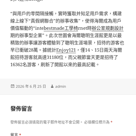
“與用戶的零間隔接觸，實時獲取并知足用戶需求，構建
線上線下“真假網聯合”的辦事收集”，使得海爾成為用戶
價值驅動的“inte
bestmade工學椅
rnet時
辦公室規劃設計
期的辦事型企業”。此次世園會海爾聰明生涯館更是以最
精致的辦事讓游客體驗到了聰明生涯場景，招待的游客也
早已衝破28萬。據統計
Enjoy121
，僅14、15日兩天海爾
館招待游客就高達31180位，而父親節當天更是招待了
16362名游客，刷新了開館以來的最高記載。
發
作
2026 年 6 月 25 日
admin
佈
者
日
期:
發佈留言
發佈留言必須填寫的電子郵件地址不會公開。
必填欄位標示為
*
留言
*