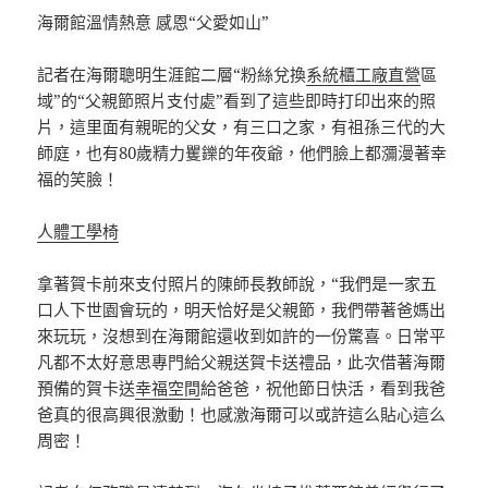
海爾館溫情熱意 感恩“父愛如山”
記者在海爾聰明生涯館二層“粉絲兌換
系統櫃工廠直營
區
域”的“父親節照片支付處”看到了這些即時打印出來的照
片，這里面有親昵的父女，有三口之家，有祖孫三代的大
師庭，也有80歲精力矍鑠的年夜爺，他們臉上都瀰漫著幸
福的笑臉！
人體工學椅
拿著賀卡前來支付照片的陳師長教師說，“我們是一家五
口人下世園會玩的，明天恰好是父親節，我們帶著爸媽出
來玩玩，沒想到在海爾館還收到如許的一份驚喜。日常平
凡都不太好意思專門給父親送賀卡送禮品，此次借著海爾
預備的賀卡送
幸福空間
給爸爸，祝他節日快活，看到我爸
爸真的很高興很激動！也感激海爾可以或許這么貼心這么
周密！