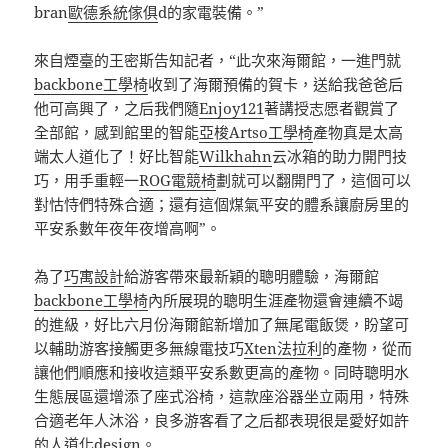
bran
歐德系統傢俱
d的家電裝備。”
來自煙臺的王密斯告知記者，“此次來海爾館，一進門就
backbone工學椅
收到了海爾預備的賀卡，送給我爸爸后
他可高興了，之后我們隨
Enjoy121
著講授志愿者觀賞了
全部館，感到館里的智能
亞梭Artso工學椅
產物真是太高
端太人道化了！好比智能
Wilkhahn
云冰箱的助力開門技
巧，用手重輕一
ROG電競椅
劃就可以翻開門了，這個可以
對怙恃們特殊合適；還有這個煤氣平安的體系讓廚房里的
平安系數年夜年夜增高啊”。
為了
巧寓設計
給游客帶來最新穎的聰明體驗，海爾館
backbone工學椅
內所展現的聰明生涯產物還會連續不竭
的進級，好比六月份海爾館新增加了無尾電飯煲，盼望可
以輔助游客接觸更多無線電技巧
Xten法拉利
的產物，從而
讓他們順應和接收這類平安系數更高的產物。同時聰明水
生態展區還增添了座式浴椅，這款座浴器坐立兩用，特殊
合適老年人沐浴，良多游客看了之后都表現很是愛好如許
的人道化design。