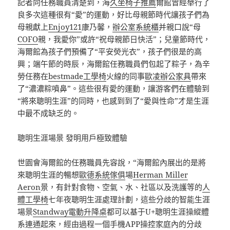
記者向任務職員清楚到，海
久坐椅子推薦
爾館曾經舉行了
良多次這種很有“愛”的運動，好比母親節時代讓孩子們為
母親獻上
Enjoy121
康乃馨，
辦公室系統櫃
并親口說“母
COFO
親，我愛你”或許“祝母親節日快活”；兒童節時代，
海爾館為孩子們預備了“平安熒光衣”，孩子們很是的高
興；端午節的時辰，海爾館任務職員們包起了粽子，為辛
勞任務在
bestmade工學椅
火線的同事
歐凌辦公家具
帶來
了“濃濃粽噴鼻”。這些很有愛的運動，讓游客們在體驗到
“將來聰明生涯”的同時，也感到到了“愛與性命”才是生涯
中最不成缺乏的。
聰明生涯場景 發明用戶極致體驗
世園會海爾館的任務職員先容說，“海爾館內展出的是將
來聰明生涯的暢想
歐德系統傢俱
場
Herman Miller
Aeron
景，有針對食物、空氣、水、社區以及洗護等的
人
體工學椅
七年夜聰明生涯處理計劃，這些分歧的智能生涯
場景
Standway電動升降桌
都可以基于U+聰明生涯操縱體
系連通起來，經由過程一個手機APP操控家庭內的分歧