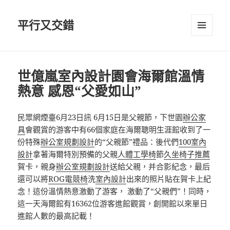
平行又交錯
選單及
小工具
世億嵐室內設計園會海爾館溫情
熱意 感恩“父愛如山”
民眾網煙臺6月23日訊 6月15日是父親節，下世園
辦公家
具
會觀賞的游客中有66個家庭在海爾聰明生涯館收到了一
份特殊
辦公室規劃設計
的“父親節”禮品：後代們
100室內
設計
拿著海爾特別預備的父親
人體工學椅
節
久坐椅子推薦
賀卡，親身
辦公室規劃設計
送給父親，并合影紀念，最后
還可以將
ROG電競椅
洗
室內設計
出來的照片貼在賀卡上紀
念！這份溫情熱意激動了游客， 激動了“父親們”！同時，
這一天海爾館有16362位游客進館觀賞，創開館以來單日
進館人數的最高記載！