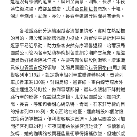
這種沒有標價的能量。，廣州至南寧、汕頭、長沙，年夜
連往復沈陽，成都至重慶，武漢至
長期包養
恩施、十堰，
深圳至潮州、武漢、長沙，長春至延邊等區間另有余票。
各地鐵路部分連續跟蹤客流變更情形，實時在熱點標
的目的、時段和區間增添運力投放，落實便平易近利平易
近惠平易近舉動，助力搭客安然有序溫馨返程。哈爾濱局
團體公司管內各車站積極應對
包養網
冷潮降雪氣象，組織
職員做好掃雪除冰任務，在要害部位展設防滑毯，增派職
員做
包養留言板
好領導。沈陽局團體公
包養價格ptt
司加開
搭客列車119對，設定動車組列車重聯運轉64列、普速列
車加掛車輛130輛，對錫烏線、通霍線、霍白線等煤炭外
運主通道及時盯控，做到雪落即掃，最年夜限制下降對鐵
路行車的影響，保證煤炭運輸。北京局團體公司加開沈
陽、長春、呼和
包養甜心網
浩特、青島、石家莊等標的目
的搭客列車182列，北京西站在站臺、通廊增設82個射燈
式換乘領導標識，便利搭客疾速直達。太原局團體公司加
開搭客列車24列，年夜同南站依據客流她做了一個優雅的
旋轉，她的咖啡館被兩種能量衝擊得搖搖欲墜，但她卻感