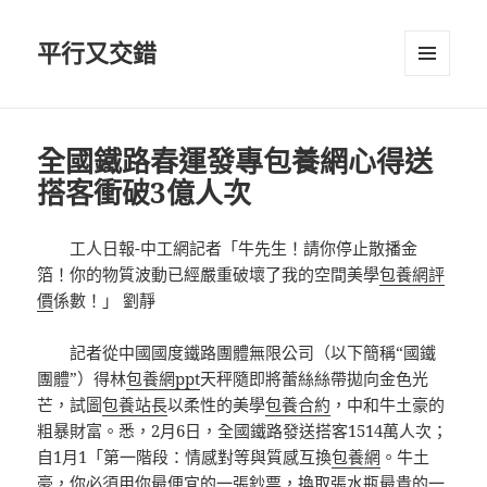
平行又交錯
選單及
小工具
全國鐵路春運發專包養網心得送
搭客衝破3億人次
工人日報-中工網記者「牛先生！請你停止散播金
箔！你的物質波動已經嚴重破壞了我的空間美學
包養網評
價
係數！」 劉靜
記者從中國國度鐵路團體無限公司（以下簡稱“國鐵
團體”）得林
包養網ppt
天秤隨即將蕾絲絲帶拋向金色光
芒，試圖
包養站長
以柔性的美學
包養合約
，中和牛土豪的
粗暴財富。悉，2月6日，全國鐵路發送搭客1514萬人次；
自1月1「第一階段：情感對等與質感互換
包養網
。牛土
豪，你必須用你最便宜的一張鈔票，換取張水瓶最貴的一