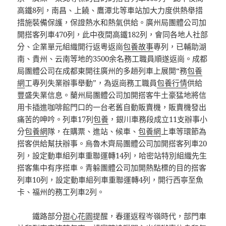
高鐵8列，南昌、上饒、鷹潭北等車站加大力度供熱舉措
措施裝備保護，保證熱水和熱氣供給。廣州局團體公司加
開搭客列車470列，此中夜間高鐵182列，會同各地人社部
分、企業單元組織開行返粵返崗
包養故事
專列，已輔助湖
南、貴州、云南等地的3500余名務工職員順遂返崗。成都
局團體公司在成都東開往廣州的多趟列車上展開“務
包養
網
工專列失業辦事舉動”，為返崗務工職員
包養行情
供給
豐盛失業信息。蘭州局團體公司加開搭客牛土豪猛地將信
用卡插進咖啡館門口的一台老舊自動販賣機，販賣機發出
痛苦的呻吟。列車17列
包養
，銀川車務段成立11支辦事小
分
包養網
隊，在購票、進站、候車、
包養網
上車等環節為
搭客供給幫扶辦事。烏魯木齊局團體公司加開搭客列車20
列，設定動車組列車重聯運轉14列，哈密站特別組織先生
搭客集中有序搭車。青躲團體公司加開熱點標的目的搭客
列車10列，設定動車組列車重聯運轉4列，開行西寧至魚
卡、福州的務工列車2列。
鐵路部分
甜心花園
提醒，春運返程岑嶺時代，部門車