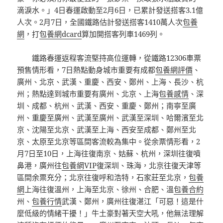
滴淚水。」4日春運啟動至2月6日，已累計發送搭客3.1億
人次。2月7日，全國鐵路估計發送搭客1410萬人次
包養
網
，打
包養網dcard
算加開搭客列車1469列。
鐵路春運返程客流堅持高位運轉，從鐵路12306車票
預售情形看，7日熱點動身城市重要有成都
包養網評價
、
廣州、北京、武漢、重慶、西安、鄭州、上海、長沙、杭
州；熱點達到城市重要有廣州、北京、上海
包養感情
、深
圳、成都、杭州、武漢、西安、重慶、鄭州；南寧至廣
州、重慶至廣州、武漢至廣州、武漢至深圳、哈爾濱至北
京、沈陽至北京、武漢至上海、西安至成都、鄭州至北
京、太原至北京等區間客流較為集中。從余票情形看，2
月7日至10日，上海往復南京、姑蘇、杭州，深圳往復噴
鼻港，廣州往
包養網VIP
復深圳、珠海，北京往復天津等
區間余票充分；北京往復呼和浩特，石家莊至北京，
包養
網
上海往復溫州，上海至北京、徐州、合肥、溫
包養合約
州、
包養行情
武漢、鄭州，廣州往復湛江「可惡！這是什
麼低級的情緒干擾！」牛土豪對著天空大吼，他無法理解