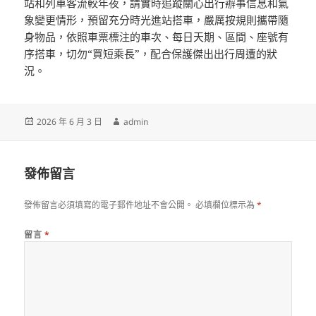
站和列車客流較年夜，請實時追蹤關心出行辦事信息和氣
象變更情形，預留充分時光進站搭車，嚴厲按規則攜帶隨
身物品，依照車票標注的車次、每日天期、區間、座號有
序搭車，切勿“買短乘長”，配合保護傑出出行周遭的狀
況。
發
作
2026 年 6 月 3 日
admin
佈
者
日
期:
發佈留言
發佈留言必須填寫的電子郵件地址不會公開。
必填欄位標示為
*
留言
*