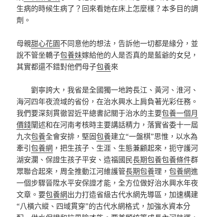
生病的時候生病了？回來看她在床上怎麼樣？本多目的調
劑。
母親
甜心花園
不同意他的想法，告訴他一切都是緣分，並
說不管坐轎子
包養妹
嫁給他的人是否真的是藍爺的女兒，
其實都還不錯對他們母子
包養
來
劉寧誇大，我省是全國獨一地跨長江、黃河、淮河、
海河四年夜流域的省份，在治水興水上肩負著光彩任務。
我們要深刻貫徹習近平總書記關于治水的主要
包養一個月
價錢
闡述和在河南考核時主要講話精力，落實省委十一屆
九次
包養
全會安排，堅固
包養
建立“一盤棋”思惟，以水為
牽引
包養網
，把生孩子、生涯、生態兼顧起來，扼守護河
湖安瀾、保證生孩子平安、造福國民
長期包養
包養條件
群
眾聯合起來，周全推動江河維護管
長期包養
理，
包養網
進
一個步驟晉陞水平安保證才能，全方位做好治水興水年夜
文章。要
包養網
出力打造省級古代水網先導區，加速構建
“八橫六縱、四域貫穿”的古代水網格式，加強水資本分