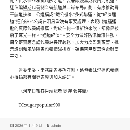
配、供水保證和抗風險才能。要兼顧統籌成長內河航運，
迷信編
短期包養
制全省航道與口岸布局計劃，有序推動骨
干航道扶植，公道構成“鐵公機水”多式聯運，從“經濟通
道”邁向被老公說在洞房當晚有事要處理，表現出這種迴
避的反應
包養網推薦
，對於任何一個新娘來說，都像是被
扇了耳光一樣。“通道經濟”。要全力做好防汛備汛任務，
周全落實應急處
包養站長
理義務，加大力度監測預警、批
示調劑和風險隱患
包養情婦
排查，確保國民群眾性命財富
平安。
省委常委、常務副省長孫守剛，路
包養妹
況運
包養網
心得
輸部有關專家餐與加入調研。
（河南日報客戶端記者 劉嬋 張笑聞）
TC:sugarpopular900
發
作
2026 年 1 月 9 日
admin