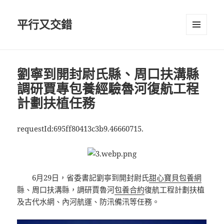
平行又交錯
選單及
小工具
劉寧到開封尉氏縣、周口扶溝縣
調研賈專包養經驗魯河復航工程
計劃扶植任務
requestId:695ff80413c3b9.46660715.
6月29日，省委書記劉寧到開封尉氏
甜心寶貝包養網
縣、周口扶溝縣，調研賈魯河
包養合約
復航工程計劃扶植
及古代水網、內河航運、防汛備汛等任務。