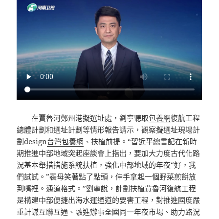
在賈魯河鄭州港擬選址處，劉寧聽取
包養網
復航工程
總體計劃和選址計劃等情形報告請示，觀察擬選址現場計
劃design
台灣包養網
、扶植前提。“習近平總書記在新時
期推進中部地域突起座談會上指出，要加大力度古代化路
況基本舉措措施系統扶植，強化中部地域的年夜“好，我
們試試。”裴母笑著點了點頭，伸手拿起一個野菜煎餅放
到嘴裡。通道格式。”劉寧說，計劃扶植賈魯河復航工程
是構建中部便捷出海水運通道的要害工程，對推進國度嚴
重計謀互聯互通、融進辦事全國同一年夜市場、助力路況