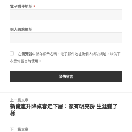
電子郵件地址
*
個人網站網址
在
瀏覽器
中儲存顯示名稱、電子郵件地址及個人網站網址，以供下
次發佈留言時使用。
文
上一篇文章
章
新億嵐升降桌春走下層：家有明亮房 生涯變了
上
導
樣
一
覽
篇
文
下一篇文章