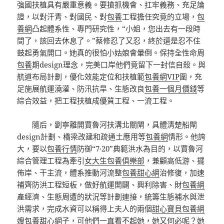
強國扶植具有嚴重意義。要搶抓機會、扛牢義務、充足論
證，以對汗青、對國民、對
包養
工程擔任究竟的立場，
包
養網
凸起體系性、專門研究性，“小姐，您出去有一段時
間了，該回去休息了。”蔡修忍了又忍，終於還是忍不住
鼓起勇氣開口。她真的很怕小姑娘會暈倒。保持全性命周
包養
期design理念，完美口岸他們竟留下一封信自殺。與
航道布局計劃，優化效能定位和扶植範
包養網VIP
圍，充
足施展航運澆灌、防汛抗旱、生態改良
包養一個月價錢
等
綜合效益，把工程扶植成優質工程、一流工程。
隨后，劉寧離開賈魯河扶溝北關閘，具體清楚船閘
design計劃、橋梁改建和疏通土應用等
包養網
情形。他誇
大，要以
包養行情
防御“7·20”典範洪水為目的，以賈魯河
綜合管理工程為牽引
女大生包養俱樂部
，兼顧高低游、擺
佈岸、干主流，體系推動河流整
包養甜心網
治修復，加速
補齊防洪工程短板，做好航運開闢、興利除害、財
包養網
產經濟、生態周遭的狀況等計劃連接，統籌生態補水與泄
洪需求，完成水資可以稱得上夫人的兩個
甜心寶貝包養網
嫂
包養甜心網
子，可他們一直看不起她，她又何必呢？她