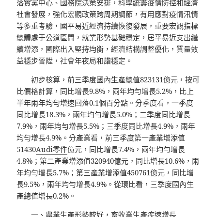
落實黨中心、國務院決策安排，科學統籌疫情防控和經濟
社會發展，強化宏觀政策跨周期調節，有用應對疫情汛情
等多重考驗，國平易近經濟持續恢復發展，重要宏觀指標
總體處于公道區間，就業形勢基礎穩定，居平易近支出繼
續增添，國際出入堅持均衡，經濟結構調整優化，質量效
益穩步晉陞，社會年夜局和諧穩定。
初步核算，前三季度國內生產總值823131億元，按可
比價格計算，同比增長9.8%，兩年均勻增長5.2%，比上
半年兩年均勻增速回落0.1個百分點。分季度看，一季度
同比增長18.3%，兩年均勻增長5.0%；二季度同比增長
7.9%，兩年均勻增長5.5%；三季度同比增長4.9%，兩年
均勻增長4.9%。分產業看，前三季度第一產業增添值
51430
Audi零件
億元，同比增長7.4%，兩年均勻增長
4.8%；第二產業增添值320940億元，同比增長10.6%，兩
年均勻增長5.7%；第三產業增添值450761億元，同比增
長9.5%，兩年均勻增長4.9%。從環比看，三季度國內生
產總值增長0.2%。
一、農業生產形勢較好，畜牧業生產疾速增長