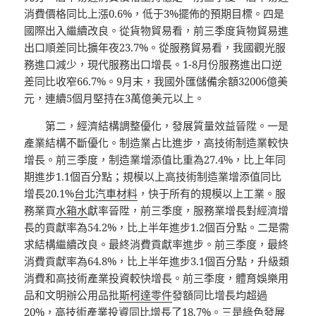
消費價格同比上漲0.6%，低于3%擺佈的預期目標。四是
國際出入繼續改良。從貨物貿易看，前三季度貨物貿易進
出口順差同比擴年夜23.7%。從服務貿易看，我國觀光服
務進口減少，現代服務出口增長。1-8月份服務進出口逆
差同比收窄66.7%。9月末，我國外匯儲備余額32006億美
元，連續5個月堅持在3萬億美元以上。
第二，經濟結構調整優化，發展質量效益晉陞。一是
產業結構不斷優化。制造業占比進步，高技術制造業較快
增長。前三季度，制造業增添值比重為27.4%，比上年同
期進步1.1個百分點；規模以上高技術制造業增添值同比
增長20.1%
台北汽車材料
，快于所有的規模以上工業。服
務業貢
水箱水
獻率晉陞，前三季度，服務業增長對經濟增
長的貢獻率為54.2%，比上半年進步1.2個百分點。二是需
求結構繼續改良。最終消費貢獻率進步。前三季度，最終
消費貢獻率為64.8%，比上半年進步3.1個百分點，升級類
消費和高技術產業投資較快增長。前三季度，體育娛樂用
品和文明辦公用品批
斯柯達零件
發額同比增長均超過
20%，高技術產業投資同比增長了18.7%。三是綠色發展