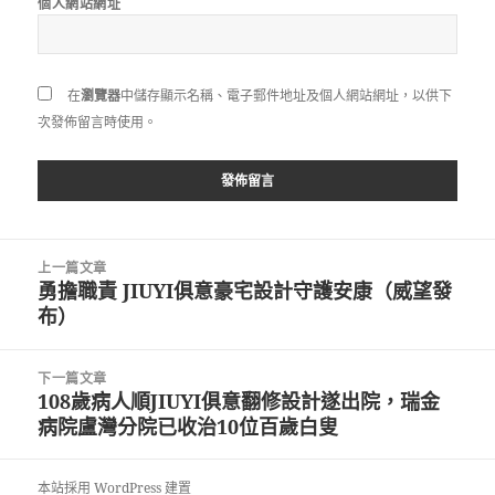
個人網站網址
在
瀏覽器
中儲存顯示名稱、電子郵件地址及個人網站網址，以供下
次發佈留言時使用。
文
上一篇文章
章
勇擔職責 JIUYI俱意豪宅設計守護安康（威望發
上
導
布）
一
覽
篇
文
下一篇文章
章:
108歲病人順JIUYI俱意翻修設計遂出院，瑞金
下
病院盧灣分院已收治10位百歲白叟
一
篇
文
本站採用 WordPress 建置