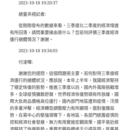
2021-10-18 10:20:37
總臺央視記者:
從剛剛發布的數據來看，三季度比二季度的經濟增速
有所回落，請問重要緣由是什么？您若何評價三季度經濟
運行總體情況？謝謝。
2021-10-18 10:34:03
付凌暉:
謝謝您的提問，這個問題很主要。若何對待三季度經
濟運行的總體狀況，應該說，本年上半年，我國經濟堅持
了穩定恢復的態勢。進進三季度以后，國內外風險挑戰增
多，全球疫情擴散舒展，世界經濟恢復勢頭有所放緩，國
際大批商品價格高位運行，國內部門地區遭到疫情、汛情
的多重沖擊，經濟轉型調整壓力有所顯現。面對復雜局
勢，在黨中心的堅強領導下，各地區、各部門統籌疫情防
控和經濟社會發展，無力有用實施宏觀政策，國平易近經
濟堅持了恢復態勢。重要宏觀指標處于公道區間，就業基