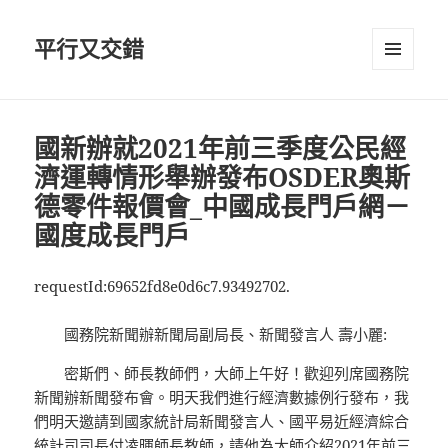
平行又交錯
選單及
小工具
國新辦就2021年前三季度公民經
濟運轉情形舉辦發布OSDER奧斯
德零件報價會_中國成長門戶網－
國度成長門戶
requestId:69652fd8e0d6c7.93492702.
國務院新聞辦新聞局副局長、新聞發言人 壽小麗:
密斯們、師長教師們，大師上午好！歡迎列席國務院
新聞辦新聞發布會。明天我們進行經濟數據例行發布，我
們明天邀請到國家統計局新聞發言人、國平易近經濟綜合
統計司司長付凌暉師長教師，請他為大師介紹2021年前三