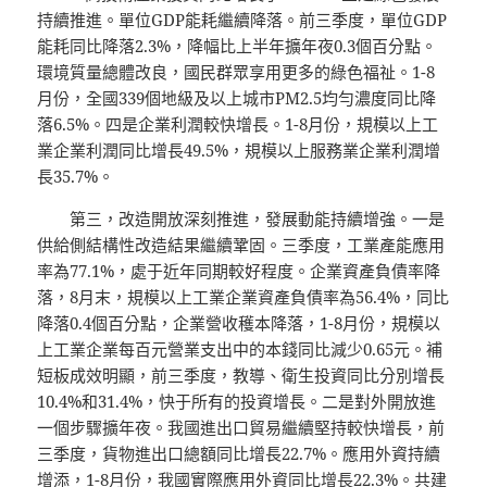
持續推進。單位GDP能耗繼續降落。前三季度，單位GDP
能耗同比降落2.3%，降幅比上半年擴年夜0.3個百分點。
環境質量總體改良，國民群眾享用更多的綠色福祉。1-8
月份，全國339個地級及以上城市PM2.5均勻濃度同比降
落6.5%。四是企業利潤較快增長。1-8月份，規模以上工
業企業利潤同比增長49.5%，規模以上服務業企業利潤增
長35.7%。
第三，改造開放深刻推進，發展動能持續增強。一是
供給側結構性改造結果繼續鞏固。三季度，工業產能應用
率為77.1%，處于近年同期較好程度。企業資產負債率降
落，8月末，規模以上工業企業資產負債率為56.4%，同比
降落0.4個百分點，企業營收穫本降落，1-8月份，規模以
上工業企業每百元營業支出中的本錢同比減少0.65元。補
短板成效明顯，前三季度，教導、衛生投資同比分別增長
10.4%和31.4%，快于所有的投資增長。二是對外開放進
一個步驟擴年夜。我國進出口貿易繼續堅持較快增長，前
三季度，貨物進出口總額同比增長22.7%。應用外資持續
增添，1-8月份，我國實際應用外資同比增長22.3%。共建