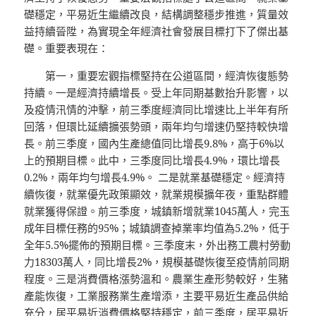
礎穩定，平易近生繼續改良，結構調整穩步推進，質量效
益持續晉陞，為實現全年經濟社會發展目標打下了傑出基
礎。重要表現在：
第一，重要宏觀指標堅持在公道區間，經濟恢復態勢
持續。一是經濟持續增長。受上年同期基數抬升影響，以
及疫情汛情的沖擊，前三季度經濟同比增速比上半年有所
回落，但環比延續擴張勢頭，兩年均勻增速仍堅持較快增
長。前三季度，國內生產總值同比增長9.8%，高于6%以
上的預期目標。此中，三季度同比增長4.9%，環比增長
0.2%，兩年均勻增長4.9%。 二是就業基礎穩定。經濟持
續恢復，就業優先政策顯效，就業規模擴年夜，重點群體
就業獲得保證。前三季度，城鎮新增就業1045萬人，完玉
成年目標任務的95%；城鎮調查掉業率均值為5.2%，低于
全年5.5%擺佈的預期目標。三季度末，外出務工農村勞動
力18303萬人，同比增長2%，規模基礎恢復至疫情前同期
程度。三是消費價格漲勢溫和。農業生產形勢較好，生豬
產能恢復，工業服務業生產增添，主要平易近生產品供給
充分，居平易近消費價格堅持穩定，前三季度，居平易近