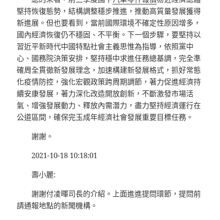
堅持恢復態勢，結構調整穩步推進，推動高質量發展獲得
新進展。但也要看到，當前國際環境不確定性原因增多，
國內經濟恢復仍不穩固、不平衡。下一個步驟，要堅持以
習近平新時代中國特點社會主義思惟為指導，依照黨中
心、國務院決策安排，堅持穩中求進任務總基調，完全準
確周全貫徹新發展理念，加速構建新發展格式，抓好常態
化疫情防控，強化宏觀政策跨周期調節，著力促進經濟持
續安康發展，著力深化改造開放創新，不斷激發市場活
氣、增強發展動力、釋放內需潛力，盡力堅持經濟運行在
公道區間，確保完玉成年經濟社會發展重要目標任務。
謝謝。
2021-10-18 10:18:01
壽小麗:
謝謝付凌暉司長的介紹。上面進進提問環節，提問前
請通報地點的新聞機構。