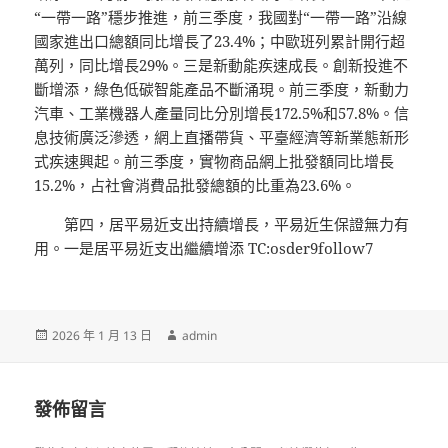
“一帶一路”穩步推進，前三季度，我國對“一帶一路”沿線
國家進出口總額同比增長了23.4%；中歐班列累計開行超
萬列，同比增長29%。三是新動能疾速成長。創新投進不
斷增添，綠色低碳智能產品不斷涌現。前三季度，新動力
汽車、工業機器人產量同比分別增長172.5%和57.8%。信
息技術廣泛滲透，網上直播帶貨、平臺經濟等新業態新形
式疾速興起。前三季度，實物商品網上批發額同比增長
15.2%，占社會消費品批發總額的比重為23.6%。
第四，居平易近支出持續增長，平易近生保證無力有
用。一是居平易近支出繼續增添 TC:osder9follow7
發
作
2026 年 1 月 13 日
admin
佈
者
日
期:
發佈留言