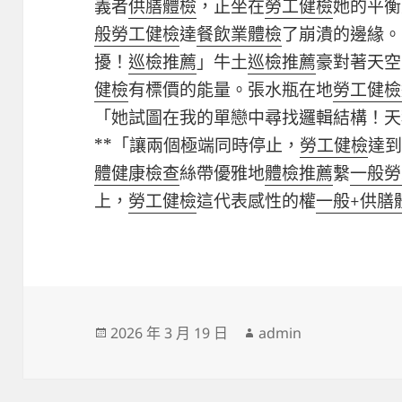
義者
供膳體檢
，正坐在
勞工健檢
她的平衡
般勞工健檢
達
餐飲業體檢
了崩潰的邊緣。
擾！
巡檢推薦
」牛土
巡檢推薦
豪對著天空
健檢
有標價的能量。張水瓶在地
勞工健檢
「她試圖在我的單戀中尋找邏輯結構！天
**「讓兩個極端同時停止，
勞工健檢
達
體健康檢查
絲帶優雅地
體檢推薦
繫
一般勞
上，
勞工健檢
這代表感性的權
一般+供膳
發
作
2026 年 3 月 19 日
admin
佈
者
日
期: