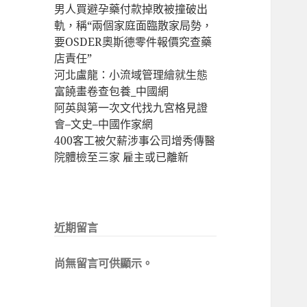
男人買避孕藥付款掉敗被撞破出
軌，稱“兩個家庭面臨散家局勢，
要OSDER奧斯德零件報價究查藥
店責任”
河北盧龍：小流域管理繪就生態
富饒畫卷查包養_中國網
阿英與第一次文代找九宮格見證
會–文史–中國作家網
400客工被欠薪涉事公司增秀傳醫
院體檢至三家 雇主或已離新
近期留言
尚無留言可供顯示。