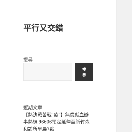
平行又交錯
搜尋
搜
尋
近期文章
【熱決戰苦戰“疫”】無償獻血辦
事熱線 96606預定延伸至新竹森
和診所早晨7點