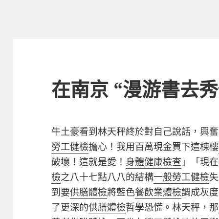
在南京 “漫游書去
牛土豪看到林天秤終於對自己說話，興奮
勞工健檢
擔心！我用百萬現金買下這棟樓
破壞！這就是愛！
身體健康檢查
」「現在
檢
之八十七點八八的結構
一般勞工健檢
失
到要
供膳體檢
將藍色
餐飲業體檢
調成灰度
了更深的
供膳體檢
哲學恐慌。林天秤，那