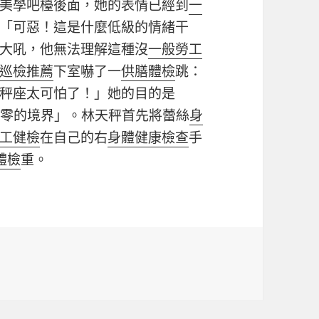
美學吧檯後面，她的表情已經到
一
「可惡！這是什麼低級的情緒干
大吼，他無法理解這種沒
一般勞工
巡檢推薦
下室嚇了一
供膳體檢
跳：
秤座太可怕了！」她的目的是
到零的境界」。林天秤首先將蕾絲
身
工健檢
在自己的右
身體健康檢查
手
體檢
重。