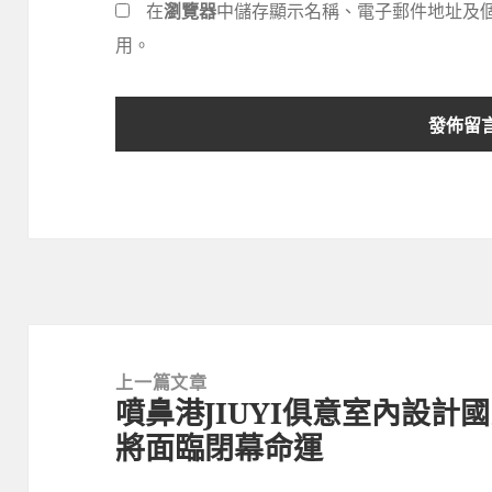
在
瀏覽器
中儲存顯示名稱、電子郵件地址及
用。
文
章
上一篇文章
噴鼻港JIUYI俱意室內設計
導
上
將面臨閉幕命運
覽
一
篇