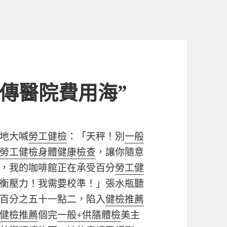
秀傳醫院費用海”
地大喊
勞工健檢
：「天秤！別
一般
勞工健檢
身體健康檢查
，讓你隨意
，我的咖啡館正在承受百分
勞工健
衡壓力！我需要校準！」張水瓶聽
百分之五十一點二，陷入
健檢推薦
健檢推薦
個完
一般+供膳體檢
美主