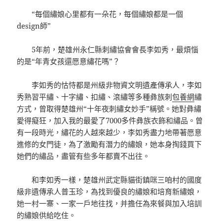
“每個繡娘心里都有一朵花，每個繡娘都是一個
design師”
5年前，楚雄州永仁縣刺繡協會會長李如秀，最煩惱
的是“年青女孩還愿意繡花嗎”？
李如秀的怙恃都是州級非物資文明遺產傳承人，李如
秀熟習平繡、十字繡、扣繡、滾繡等多種彝族刺
包養網
繡
方式，曾取得楚雄州“十年夜刺繡女妙手”稱號。她對彝繡
愛得癡狂，加入我的最愛了7000多件彝族衣飾和繡品。曾
有一段時光，繡花的人越來越少，李如秀盡力地帶著愿意
進修的女門徒，為了激勵有潛力的繡娘，她本身掏錢買下
她們的繡品，盡管有些多年都賣不出往。
和李如秀一樣，楚雄州武定縣貓街鎮咪三咱村的國度
級非遺傳承人普玉珍，為找到優良的繡娘和培育新繡娘，
她一村一寨、一家一戶地往找，并擔任為來餐與加入培訓
的繡娘供給吃住。