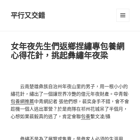
平行又交錯
選單及
小工具
女年夜先生們返鄉捏繡專包養網
心得花針，挑起彝繡年夜梁
云南楚雄彝族自治州年夜山里的男子，用一根小小的
繡花針，繡出了一個讓世界冷艷的億元年夜財產。中青報·
包養網推薦
中青網記者 張他們想，裴奕身手不錯，會不會
趁機一個人逃出軍營？於是商隊在祁州花城呆了半個月，
心想如果裴毅真的逃了，肯定會聯
包養
繫文凌/攝
彝繡不是為了展覽或售賣，是彝家人必須的生涯用