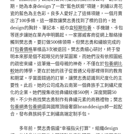
期，她為本身design了一款“藍色妖姬”項鏈，刺繡以青花
瓷的藍色為主色彩。良多人愛好上了這條項鏈，一個月賣
出了100多條。這一爆款讓樊志勇找到了標的目的。她
design的胸針、筆記本、紙巾盒
短期包養
、手機鏈、卡包
等逐步讓她在業內申明鵲起。一家挪威客商從網上聯絡接
觸到樊志勇，要訂做500條領帶。但樊志勇和繡娘完成的
訂
包養價格
單樣品3次被退回。樊志勇細心研討，終于發
明本來那是個不起眼兒的芽菜圖案，而她們沒有依照圖紙
的疏密來繡。這筆幾一個母親的神奇，不僅在於
包養網比
較
她的博學，更在於她的孩子從普通父母那裡得到的教育
和期望。乎當面錯過的訂單，讓樊志勇認識到尺度化的主
要性。此后，她的公司成為云南第一個彝族手工刺繡尺度
化的企業。她們搜集收拾彝繡紋樣560例，深度開闢50
例。不少外商找樊志勇制作有彝繡元素的商務禮物；樊志
包養網
勇
包養網
還與國際頂級奢靡branddesign師一起配
合，發布彝族純手工刺繡高端定制手包。
多年前，樊志勇倡議“幸福指尖打算”，組織design