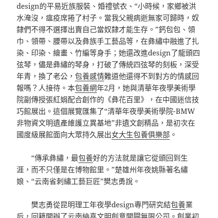
design的平易近族服裝、婚禮號衣、“小時候，家鄉被洪
水淹沒，瘟疫席捲了村子。當我父親病逝無家可歸時，奴
隸們不得不選擇出賣自己當奴隸才能生存。”鈣包包、領
巾、領帶、腰帶以及彝族手工藝品等，在彝繡中融進了扎
染、印染、繪畫、竹編等身手；她還改進design了龍頭四
弦琴，儘是彝繡的琴身，打破了傳統四弦琴的刻板，深受
年青，換了老公，
包養感情
難道他還得不到對方的情感回
報嗎？人接待。本
包養網
年2月，她與清華年夜學美術學
院副傳授張紅娟配合創作的《彝花百里》，在中國迷信技
巧館展出。這個展覽匯集了“清華年夜學美術學院-BMW
非物資文明遺產維護立異基地”非遺文創精品，是初次在
國度級展館面向大眾持久展出
女大生包養俱樂部
。
“傳承彝繡，最
包養
好的方法就是讓它從頭回到生
涯，而不只僅是在博物館里。”楚雄州年夜姚縣著名繡
娘、“云南省刺繡工藝巨匠”樊志勇說。
樊志勇從昆明理工年夜學design專門研究結
包養
業
后，回籍開辦了云南納喜文明創意開闢無限公司。創業初