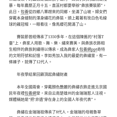
暴，每年農歷正月十五，直苴村都要舉辦“彝族賽裝節”，
此日，
包養
從四鄉八寨趕來的同鄉，坐滿了山坡。婦女們
穿戴本身縫制的渾身繡花的彝裝，頭上戴著有玫白色毛線
球的雞冠帽，一眼看往，像馬纓花開滿了山。
賽裝節曾經傳承了1350多年，在這個陳舊的“村落T
臺”上，彝家人用歌、舞、樂、繡來賽美。與彝族衣飾相
生相伴的彝族刺繡得以傳承，成為彝家人
包養網ppt
奇特
的文明符號和記憶。李如秀加入我的最愛的彝繡里，有一
條褲子，就傳了12代人。
年夜學結業回籍頂起彝繡財產
本年全國兩會，穿戴顏色艷麗的彝繡衣飾走進北京國
民年夜禮
包養網
堂，來自云南楚雄州的金瑞瑞惹人注視。
媒體稱她是“把‘非遺’穿在身上的全國人年夜代表”。
彝繡在金瑞瑞祖傳承了8代人。金瑞瑞的母親魯翠