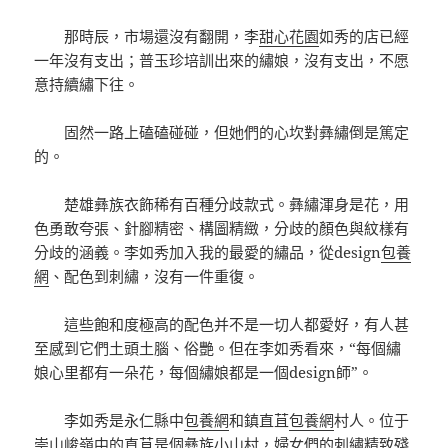
那時辰，市場還沒有翻開，李
甜心花園
如秀的店已經
一年沒有支出；普玉珍培訓出來的繡娘，沒有支出，不愿
意持續繡下往。
固然一路上磕磕碰碰，但她們的心坎對彝繡倒是篤定
的。
楚雄彝族衣飾稀有百種分歧款式。彝繡渾身是花，用
色勇敢夸張、針腳精密、構圖精緻，分歧的顏色與紋樣有
分歧的涵義。李如秀加入我的最愛的繡品，從design
包養
網
、配色到刺繡，沒有一件重復。
這些飽和度極高的配色并不是一切人都愛好，有人甚
至感到它們土頭土腦、俗艷。但在李如秀看來，“每個繡
娘心里都有一朵花，每個繡娘都是一個design師”。
李如秀是永仁縣中
包養網
和鎮直苴
包養網
村人。位于
崇山峻嶺中的直苴是個彝族小山村，婦女們的刺繡精致殘