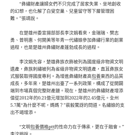
“彝繡財產讓婦女們不只完成了居家失業、坐地創收
的幻想，也化解了白叟空巢、兒童留守等下層管理困
難。”張靖說。
在楚雄州委宣揚部部長李汶娟看來，金瑞瑞、樊志
勇、普明惠、何開美等年青一代繡娘參加彝繡行業的創業
過程，也是楚雄州彝繡財產蓬勃成長的過程。
李汶娟先容，楚雄彝族衣飾被列為國度級非物資文明
遺產，彝族刺繡被列為省級非物資文明遺產，直苴彝族女
式服裝取得國度專利。為增進彝繡財產高
包養
東西的品質
成長，多年來，楚雄州出臺了一系列政策，構成了從開闢
端到市場真個完整財產鏈。現在，楚雄州的彝繡財產增添
值從2012年的0.21億元增加到2022年的2.45億元。全州
5.7萬“為什麼不呢，媽媽？”裴毅驚訝的問道。名繡娘的支
出不竭增添。
“文明
包養價格ptt
的性命力在于傳承，更在于融會。”
李汶娟說。