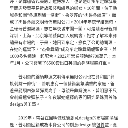
芹，是彝繡省
包養
級非遺傳承人，也是楚雄州牟定縣城最
早開店發賣平易近族服裝和繡品的婦女。10年間，位于縣
城彝和園“彝族刺繡一條街”、魯翠芹的“杰魯彝繡店”，釀
成了杰魯彝繡文明傳佈無限公司。2014年年夜學結業時，
金瑞瑞曾遲疑過，想在年夜城市闖一闖，可是隨著母親到
深圳、上海、北京等地餐與加入展銷會，她才了解本來彝
繡是有市場的。于是，她回到牟定，擔負了公司總司理。
在她的運營下，“杰魯彝繡”成為牟定縣彝繡龍頭企業，與
1000多名繡娘一起配合。2022年營業額跨越700萬元；本
年1月，公司簽署了6500套出口英國的彝族服裝訂單。
普明惠的錦納非遺文明傳承無限公司也在彝和園“彝
族刺繡一條街”。普明惠有一個藝術氣氛濃重的家庭，爸
爸是龍頭四弦琴彈奏高手，母親是彝繡強人，普明惠不只
會刺繡還會彈弦子。年夜學她選擇的專門研究是珠寶首飾
design與工藝。
2019年，帶著在昆明做珠寶創意design的市場闖蕩經
歷，普明惠回籍成為本身公司的創意design總
包養
監，她