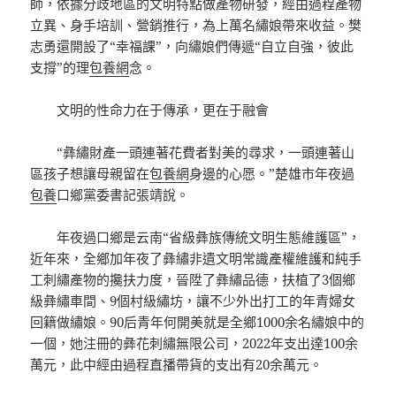
師，依據分歧地區的文明特點做產物研發，經由過程產物
立異、身手培訓、營銷推行，為上萬名繡娘帶來收益。樊
志勇還開設了“幸福課”，向繡娘們傳遞“自立自強，彼此
支撐”的理
包養網
念。
文明的性命力在于傳承，更在于融會
“彝繡財產一頭連著花費者對美的尋求，一頭連著山
區孩子想讓母親留在
包養網
身邊的心愿。”楚雄市年夜過
包養
口鄉黨委書記張靖說。
年夜過口鄉是云南“省級彝族傳統文明生態維護區”，
近年來，全鄉加年夜了彝繡非遺文明常識產權維護和純手
工刺繡產物的攙扶力度，晉陞了彝繡品德，扶植了3個鄉
級彝繡車間、9個村級繡坊，讓不少外出打工的年青婦女
回籍做繡娘。90后青年何開美就是全鄉1000余名繡娘中的
一個，她注冊的彝花刺繡無限公司，2022年支出達100余
萬元，此中經由過程直播帶貨的支出有20余萬元。