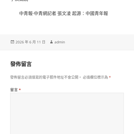
中青報·中青網記者 張文凌 起源：中國青年報
發
作
2026 年 6 月 11 日
admin
佈
者
日
期:
發佈留言
發佈留言必須填寫的電子郵件地址不會公開。
必填欄位標示為
*
留言
*