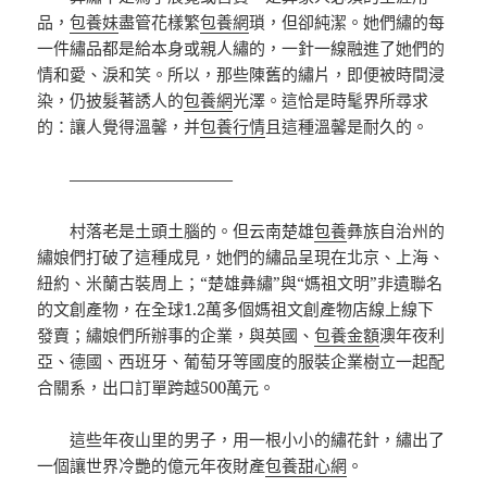
品，
包養妹
盡管花樣繁
包養網
瑣，但卻純潔。她們繡的每
一件繡品都是給本身或親人繡的，一針一線融進了她們的
情和愛、淚和笑。所以，那些陳舊的繡片，即便被時間浸
染，仍披髮著誘人的
包養網
光澤。這恰是時髦界所尋求
的：讓人覺得溫馨，并
包養行情
且這種溫馨是耐久的。
——————————
村落老是土頭土腦的。但云南楚雄
包養
彝族自治州的
繡娘們打破了這種成見，她們的繡品呈現在北京、上海、
紐約、米蘭古裝周上；“楚雄彝繡”與“媽祖文明”非遺聯名
的文創產物，在全球1.2萬多個媽祖文創產物店線上線下
發賣；繡娘們所辦事的企業，與英國、
包養金額
澳年夜利
亞、德國、西班牙、葡萄牙等國度的服裝企業樹立一起配
合關系，出口訂單跨越500萬元。
這些年夜山里的男子，用一根小小的繡花針，繡出了
一個讓世界冷艷的億元年夜財產
包養甜心網
。