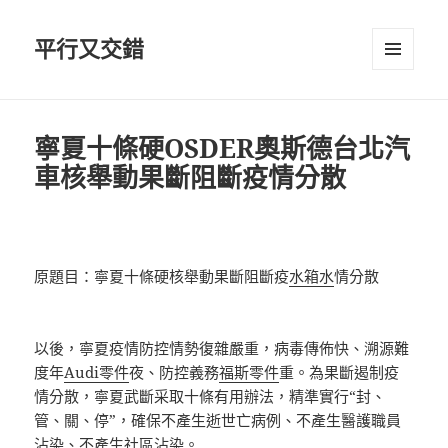
平行又交錯
選單及
小工具
寧夏十條硬OSDER奧斯德台北汽
車核舉動果斷阻斷疫情分散
原題目：寧夏十條硬核舉動果斷阻斷疫
水箱水
情分散
以後，寧夏疫情防控情勢復雜嚴重，病毒傳佈快、溯源難
度年
Audi零件
夜、防控義務
福斯零件
重。為果斷遏制疫
情分散，寧夏武斷采取十條有用辦法，精準實行“封、
管、關、停”，確保不產生逝世亡病例、不產生醫護職員
沾染、不產生社區沾染。