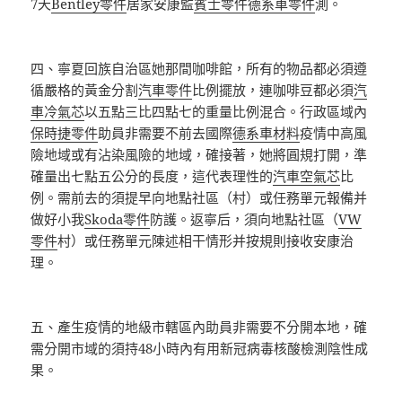
7天
Bentley零件
居家安康監
賓士零件
德系車零件
測。
四、寧夏回族自治區她那間咖啡館，所有的物品都必須遵
循嚴格的黃金分割
汽車零件
比例擺放，連咖啡豆都必須
汽
車冷氣芯
以五點三比四點七的重量比例混合。行政區域內
保時捷零件
助員非需要不前去國際
德系車材料
疫情中高風
險地域或有沾染風險的地域，確接著，她將圓規打開，準
確量出七點五公分的長度，這代表理性的
汽車空氣芯
比
例。需前去的須提早向地點社區（村）或任務單元報備并
做好小我
Skoda零件
防護。返寧后，須向地點社區（
VW
零件
村）或任務單元陳述相干情形并按規則接收安康治
理。
五、產生疫情的地級市轄區內助員非需要不分開本地，確
需分開市域的須持48小時內有用新冠病毒核酸檢測陰性成
果。