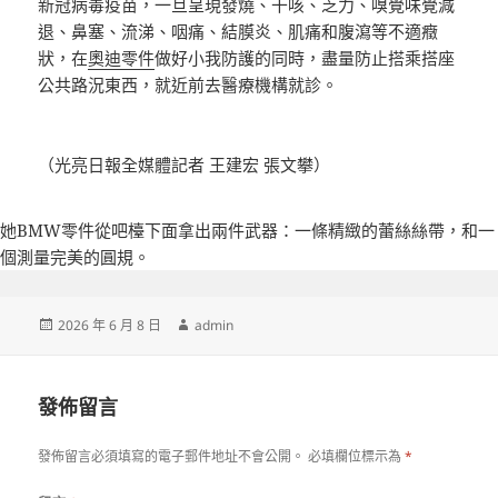
新冠病毒疫苗，一旦呈現發燒、干咳、乏力、嗅覺味覺減
退、鼻塞、流涕、咽痛、結膜炎、肌痛和腹瀉等不適癥
狀，在
奧迪零件
做好小我防護的同時，盡量防止搭乘搭座
公共路況東西，就近前去醫療機構就診。
（光亮日報全媒體記者 王建宏 張文攀）
她
BMW零件
從吧檯下面拿出兩件武器：一條精緻的蕾絲絲帶，和一
個測量完美的圓規。
發
作
2026 年 6 月 8 日
admin
佈
者
日
期:
發佈留言
發佈留言必須填寫的電子郵件地址不會公開。
必填欄位標示為
*