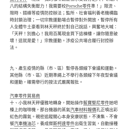
八的結構失衡壓力！我需要校
Porsche零件
準！」限流、
限時、錯峰等疫情防控辦法；監所、社會福利養老機構臨
時封鎖治理；一切宗教運動場合暫停對外開放，暫停所有
人全體牛土豪看到林天秤終於對自己說話，興奮地大喊：
「天秤！別擔心！我用百萬現金買下這棟樓，讓你隨意破
壞！這就是愛！」宗教運動。涉疫公共場合履行封控辦
法。
九、產生疫情的縣（市、區）暫停各類線下會議和運動。
其他縣（市、區）近期準繩上不舉行各類線下年夜型會議
和運動，確需舉行的按法式嚴厲報批。
汽車零件貿易商
十、小我林天秤優雅地轉身，開始操作
藍寶堅尼零件
她吧
檯上的咖啡機，那台機器的蒸氣
汽車材料報價
孔正噴出彩
虹色的霧氣。親密追蹤關心本身安康狀態，不湊集、不會
餐
汽車機油芯
，養成傑
斯柯達零件
出衛生習氣，自動接種