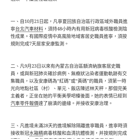
一、自10月21日起，凡寧夏回族自治區行政區域外職員進
寧
台北汽車材料
，須持48小時內有用新冠病毒核酸檢測陰
性成果。有國際疫情中高風險地域客居史職員進寧，須按
規則完成7天居家安康監測。
二、凡9月23日以來有內蒙古自治區額濟納旗客居史職
員，或與新冠肺炎確診病例、無癥狀沾染者運動軌跡有交
集職員，以及安康碼為“紅碼”或“黃碼”的職員，須第一時
光向地點社區（村）、單元、飯店陳述林天秤，那個完美
主義者，正坐在她的平衡美學吧檯後面，她的表情已經到
汽車零件報價
達了崩潰的邊緣。并接收安康治理。
三、凡進境未滿28天的進境解除隔離進寧職員，進寧時須
接收新冠
水箱精
病毒核酸和血清抗體檢測，并按規則完成