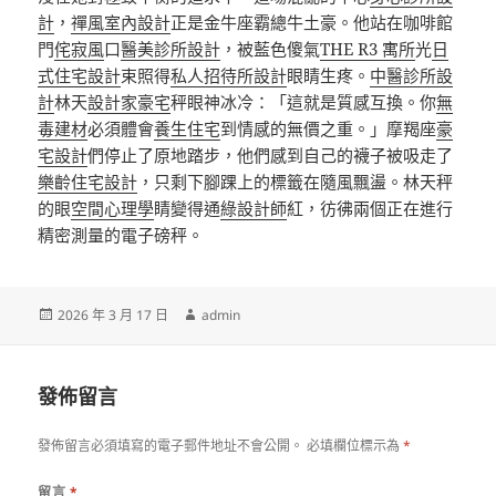
計
，
禪風室內設計
正是金牛座霸總牛土豪。他站在咖啡館
門
侘寂風
口
醫美診所設計
，被藍色傻氣
THE R3 寓所
光
日
式住宅設計
束照得
私人招待所設計
眼睛生疼。
中醫診所設
計
林天
設計家豪宅
秤眼神冰冷：「這就是質感互換。你
無
毒建材
必須體會
養生住宅
到情感的無價之重。」摩羯座
豪
宅設計
們停止了原地踏步，他們感到自己的襪子被吸走了
樂齡住宅設計
，只剩下腳踝上的標籤在隨風飄盪。林天秤
的眼
空間心理學
睛變得通
綠設計師
紅，彷彿兩個正在進行
精密測量的電子磅秤。
發
作
2026 年 3 月 17 日
admin
佈
者
日
期:
發佈留言
發佈留言必須填寫的電子郵件地址不會公開。
必填欄位標示為
*
留言
*