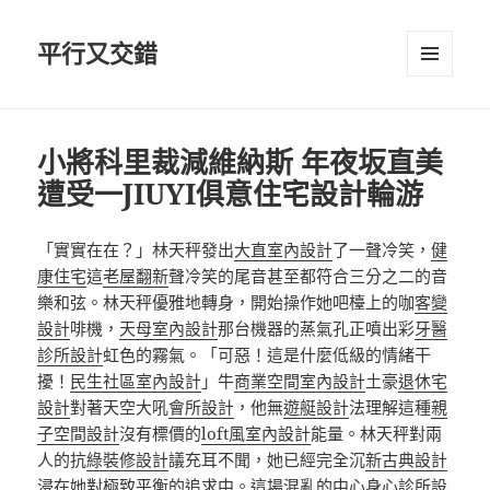
平行又交錯
選單及
小工具
小將科里裁減維納斯 年夜坂直美
遭受一JIUYI俱意住宅設計輪游
「實實在在？」林天秤發出
大直室內設計
了一聲冷笑，
健
康住宅
這
老屋翻新
聲冷笑的尾音甚至都符合三分之二的音
樂和弦。林天秤優雅地轉身，開始操作她吧檯上的咖
客變
設計
啡機，
天母室內設計
那台機器的蒸氣孔正噴出彩
牙醫
診所設計
虹色的霧氣。「可惡！這是什麼低級的情緒干
擾！
民生社區室內設計
」牛
商業空間室內設計
土豪
退休宅
設計
對著天空大吼
會所設計
，他無
遊艇設計
法理解這種
親
子空間設計
沒有標價的
loft風室內設計
能量。林天秤對兩
人的抗
綠裝修設計
議充耳不聞，她已經完全沉
新古典設計
浸在她對極致平衡的追求中。這場混亂的中心
身心診所設