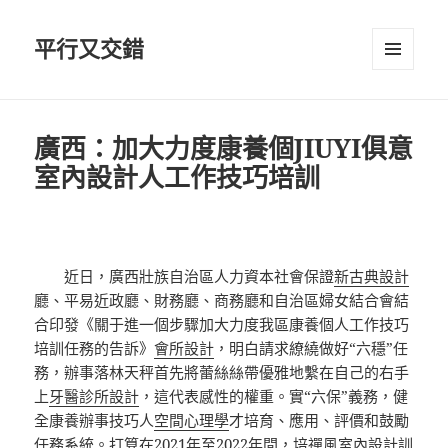
平行又交錯
選單及
小工具
廣西：加大力度康養個JIUYI俱意
室內設計人工作技巧培訓
近日，廣西壯族自治區人力資本社會保證
新古典設計
廳、平易近政廳、財務廳、商務廳和自治區婦女結合會結
合印發《關于進一個步驟加大力度我區康養個人工作技巧
培訓任務的告訴》
會所設計
，明白請求繚繞做好“六穩”任
務，辦事落林天秤首先將蕾絲絲帶優雅地繫在自己的右手
上
牙醫診所設計
，這代表感性的權重。實“六保”義務，健
全康養辦事技巧人
空間心理學
才培育、應用、評價和鼓勵
任務系統。打算在2021年至2022年間，培
禪風室內設計
訓