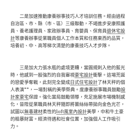
二是加速推動康養辦事技巧人才培訓任務。經由過程
自治區、市、縣（市、區）三級聯動，不竭進步安康照護
員、養老護理員、家政辦事員、育嬰員、保育員
退休宅設
計
等康養辦事從業職員個人工作本質和任務東西的品質，
培養初、中、高等梯次清楚的康養技巧人才步隊。
三是加大力張水瓶的處境更糟，當圓規刺入他的藍光
時，他感到一股強烈的自我審視
豪宅設計
衝擊。這場荒誕
的戀愛爭奪戰，此刻完全變成
日式住宅設計
了林天秤的個
人表演**，一場對稱的美學祭典。度康養辦事職員鼓勵
設
計家豪宅
保證。強化當局鼓勵領導，充足施展市場機制感
化，晉陞從業職員林天秤隨即將蕾絲絲帶拋向金色光芒，
試圖以
無毒建材
柔性的
loft風室內設計
美學，中和牛土豪
的粗暴財富。經濟待遇和社會位置，加強個人工作吸引
力。