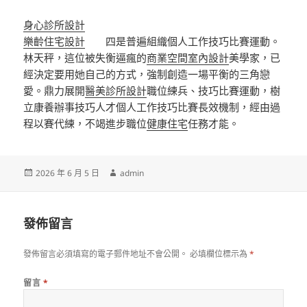
身心診所設計
樂齡住宅設計
四是普遍組織個人工作技巧比賽運動。
林天秤，這位被失衡逼瘋的
商業空間室內設計
美學家，已
經決定要用她自己的方式，強制創造一場平衡的三角戀
愛。鼎力展開
醫美診所設計
職位練兵、技巧比賽運動，樹
立康養辦事技巧人才個人工作技巧比賽長效機制，經由過
程以賽代練，不竭進步職位
健康住宅
任務才能。
發
作
2026 年 6 月 5 日
admin
佈
者
日
期:
發佈留言
發佈留言必須填寫的電子郵件地址不會公開。
必填欄位標示為
*
留言
*