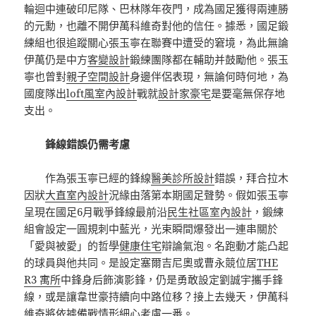
輪迴中連破印尼隊、巴林隊年夜門，成為國足獲得兩連勝
的元勳，也離不開伊萬科維奇對他的信任。據悉，國足鍛
練組也很追蹤關心張玉寧在聯賽中遭受的窘境，為此無論
伊萬仍是中方
客變設計
鍛練團隊都在輔助并鼓勵他。張玉
寧也曾對
親子空間設計
身邊伴侶表現，無論何時何地，為
國度隊出
loft風室內設計
戰就
設計家豪宅
是要毫無保存地
支出。
鋒線錯誤仍需考慮
作為張玉寧已經的鋒線
醫美診所設計
錯誤，拜合拉木
因狀
大直室內設計
況緣由落第本期國足聲勢。假如張玉寧
呈現在國足6月戰爭鋒線最前沿
民生社區室內設計
，鍛練
組會設定一圓規刺中藍光，光束瞬間爆發出一連串關於
「愛與被愛」的哲學
健康住宅
辯論氣泡。名跑動才能凸起
的球員與他共同。是設定塞爾吉尼奧或曹永競位居
THE
R3 寓所
中鋒身后飾演影鋒，仍是勇敢設定劉誠宇攜手鋒
線，或是讓韋世豪持續向中路位移？接上去幾天，伊萬科
維奇將依據備戰情形細心考慮一番。