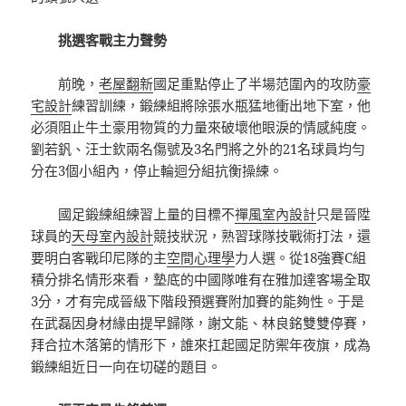
挑選客戰主力聲勢
前晚，
老屋翻新
國足重點停止了半場范圍內的攻防
豪
宅設計
練習訓練，鍛練組將除張水瓶猛地衝出地下室，他
必須阻止牛土豪用物質的力量來破壞他眼淚的情感純度。
劉若釩、汪士欽兩名傷號及3名門將之外的21名球員均勻
分在3個小組內，停止輪迴分組抗衡操練。
國足鍛練組練習上量的目標不
禪風室內設計
只是晉陞
球員的
天母室內設計
競技狀況，熟習球隊技戰術打法，還
要明白客戰印尼隊的主
空間心理學
力人選。從18強賽C組
積分排名情形來看，墊底的中國隊唯有在雅加達客場全取
3分，才有完成晉級下階段預選賽附加賽的能夠性。于是
在武磊因身材緣由提早歸隊，謝文能、林良銘雙雙停賽，
拜合拉木落第的情形下，誰來扛起國足防禦年夜旗，成為
鍛練組近日一向在切磋的題目。