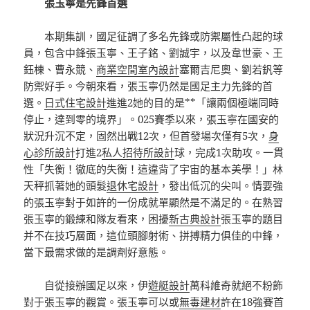
張玉寧是先鋒首選
本期集訓，國足征調了多名先鋒或防禦屬性凸起的球
員，包含中鋒張玉寧、王子銘、劉誠宇，以及韋世豪、王
鈺棟、曹永競、
商業空間室內設計
塞爾吉尼奧、劉若釩等
防禦好手。今朝來看，張玉寧仍然是國足主力先鋒的首
選。
日式住宅設計
進進2她的目的是**「讓兩個極端同時
停止，達到零的境界」。025賽季以來，張玉寧在國安的
狀況升沉不定，固然出戰12次，但首發場次僅有5次，
身
心診所設計
打進2
私人招待所設計
球，完成1次助攻。一貫
性「失衡！徹底的失衡！這違背了宇宙的基本美學！」林
天秤抓著她的頭髮
退休宅設計
，發出低沉的尖叫。情要強
的張玉寧對于如許的一份成就單顯然是不滿足的。在熟習
張玉寧的鍛練和隊友看來，困擾
新古典設計
張玉寧的題目
并不在技巧層面，這位頭腳射術、拼搏精力俱佳的中鋒，
當下最需求做的是調劑好意態。
自從接辦國足以來，伊
遊艇設計
萬科維奇就絕不粉飾
對于張玉寧的觀賞。張玉寧可以或
無毒建材
許在18強賽首