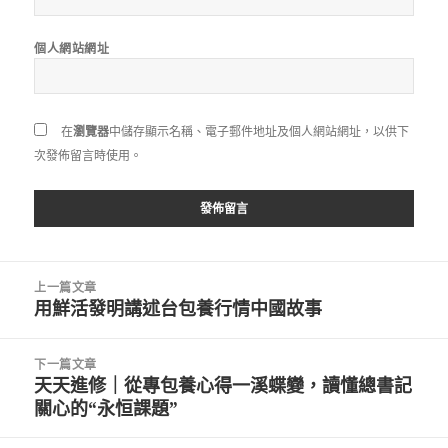
個人網站網址
在
瀏覽器
中儲存顯示名稱、電子郵件地址及個人網站網址，以供下
次發佈留言時使用。
文
上一篇文章
章
用鮮活發明講述台包養行情中國故事
上
導
一
覽
篇
下一篇文章
文
天天進修｜從專包養心得一溪蝶變，讀懂總書記
下
章:
關心的“永恒課題”
一
篇