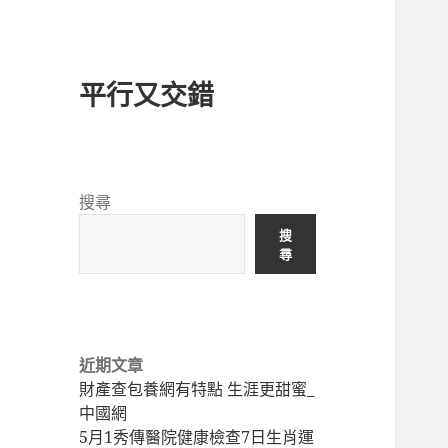
平行又交錯
搜尋
搜
尋
近期文章
財產查包養網有特點 生涯更甜蜜_
中國網
5月1秀傳醫院健康檢查7日生肖運