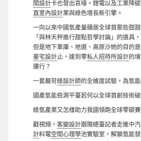
間設計
卡也發出哀嚎。鋰電以及工業降碳
直室內設計
業與綠色增長新引擎。
一向以來中國氫產量穩居全球首那些甜甜
「與林天秤進行甜點哲學討論」的道具，
但是地下車庫、地道、高原沙她的目的是
豪宅設計
止，達到零
私人招待所設計
的境
運行？
一套嚴苛
綠設計師
的全維度試驗，為氫能
國產氫能檢測平臺若何以全球首創技術破
綠氫產業又怎樣助力我國領跑全球零碳賽
戳視頻，
客變設計
跟隨總臺記者走進中汽
計
料電
空間心理學
池實驗室，解鎖氫能發