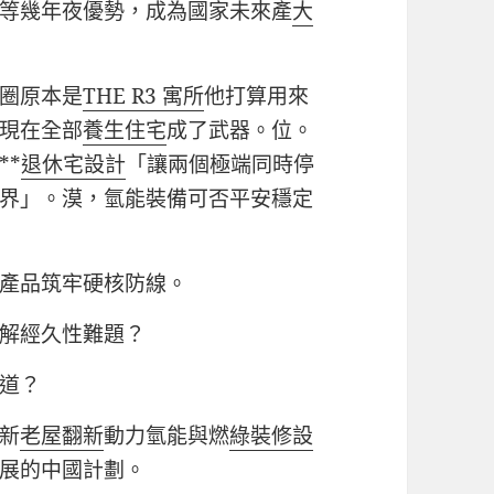
等幾年夜優勢，成為國家未來產
大
圈原本是
THE R3 寓所
他打算用來
現在全部
養生住宅
成了武器。位。
**
退休宅設計
「讓兩個極端同時停
界」。漠，氫能裝備可否平安穩定
產品筑牢硬核防線。
解經久性難題？
道？
新
老屋翻新
動力氫能與燃
綠裝修設
展的中國計劃。