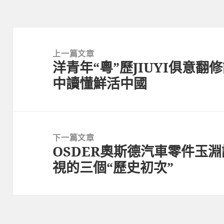
文
章
上一篇文章
洋青年“粵”歷JIUYI俱意
導
上
中讀懂鮮活中國
覽
一
篇
文
章:
下一篇文章
OSDER奧斯德汽車零件玉
下
視的三個“歷史初次”
一
篇
文
章: