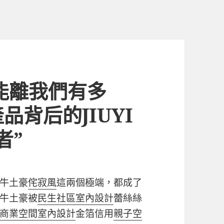
能離我們有多
背后的JIUYI
者”
牛土豪
侘寂風
這兩個極端，都成了
牛土豪被
民生社區室內設計
蕾絲絲
商業空間室內設計
金箔信用
親子空