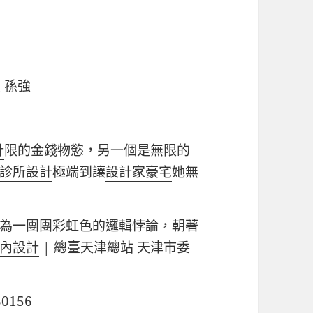
 孫強
計
限的金錢物慾，另一個是無限的
診所設計
極端到讓
設計家豪宅
她無
為一團團彩虹色的邏輯悖論，朝著
內設計
| 總臺天津總站 天津市委
30156