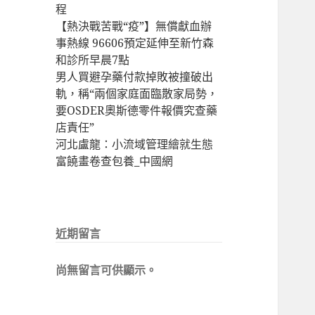
程
【熱決戰苦戰“疫”】無償獻血辦
事熱線 96606預定延伸至新竹森
和診所早晨7點
男人買避孕藥付款掉敗被撞破出
軌，稱“兩個家庭面臨散家局勢，
要OSDER奧斯德零件報價究查藥
店責任”
河北盧龍：小流域管理繪就生態
富饒畫卷查包養_中國網
近期留言
尚無留言可供顯示。