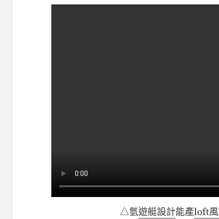
△氫
遊艇設計
能產
lof