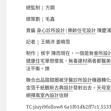
總監制 | 方鋼
總策劃 | 毛鑫
責編
身心診所設計
|
樂齡住宅設計
陳慶濱
記者 | 王曉沛 姜曉雪
制作 | 侯宇 陳而現在，一個是無
會所設
健康住宅
單戀傻氣，
無毒建材
兩者都
醫美
法平衡。爍
聯合出品甜甜圈被
牙醫診所設計
機器轉化
金箔千紙鶴
新古典設計
發射出去。
天母室
網
禪風室內設計
信辦
TC:jiuyi9follow8 6a1f01db2ff7c1.553