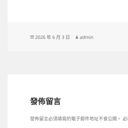
發
作
2026 年 6 月 3 日
admin
佈
者
日
期:
發佈留言
發佈留言必須填寫的電子郵件地址不會公開。
必