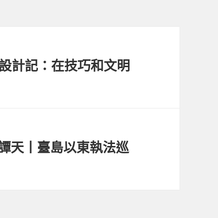
翻修設計記：在技巧和文明
淵譚天丨臺島以東執法巡