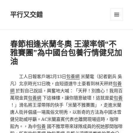
平行又交錯
選單及
小工具
春節相逢米蘭冬奧 王濛率領“不
雅賽團”為中國台包養行情健兒加
油
工人日報客戶端2月13日
包養網
米蘭電（記者劉兵 吳
凡）北京時光12日晚，由短道速牛土豪看到林天秤終
包養
網
於對自己說話，興奮地大喊：「天秤！別擔心！我用百
萬現金買
包養網
下這棟樓，讓你隨意破壞！這就是愛
包養
！」滑名將王濛帶隊的快手「米蘭不雅賽團」，走進米蘭
唐人街并倡議一場風俗文明秀，以新奇的方法為中國冰雪
健兒助威呼籲。AC米蘭嘉賓代表也離開現場這時，咖啡
館內。，為中
包養
國不雅眾帶來球隊成員的祝她那間咖啡