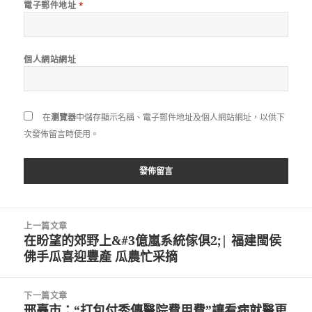
電子郵件地址
*
個人網站網址
在
瀏覽器
中儲存顯示名稱、電子郵件地址及個人網站網址，以供下
次發佈留言時使用。
文
上一篇文章
章
在盼望的郊野上&#3億嵐系統傢俱2;| 福建閩侯
上
導
佛手瓜喜迎豐產 瓜農忙采摘
一
覽
篇
文
下一篇文章
章:
邢臺市：“打包付秀傳醫院費用費”讓看病就醫更
下