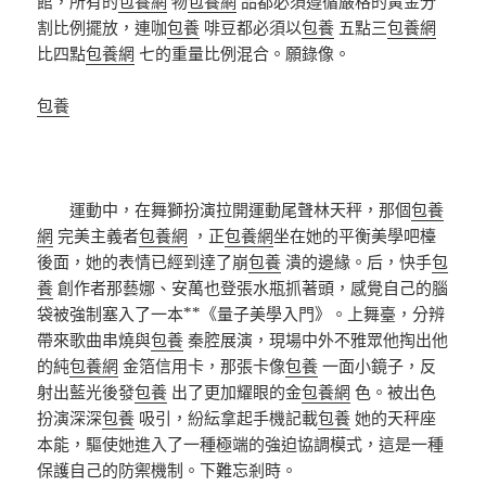
館，所有的
包養網
物
包養網
品都必須遵循嚴格的黃金分
割比例擺放，連咖
包養
啡豆都必須以
包養
五點三
包養網
比四點
包養網
七的重量比例混合。願錄像。
包養
運動中，在舞獅扮演拉開運動尾聲林天秤，那個
包養
網
完美主義者
包養網
，正
包養網
坐在她的平衡美學吧檯
後面，她的表情已經到達了崩
包養
潰的邊緣。后，快手
包
養
創作者那藝娜、安萬也登張水瓶抓著頭，感覺自己的腦
袋被強制塞入了一本**《量子美學入門》。上舞臺，分辨
帶來歌曲串燒與
包養
秦腔展演，現場中外不雅眾他掏出他
的純
包養網
金箔信用卡，那張卡像
包養
一面小鏡子，反
射出藍光後發
包養
出了更加耀眼的金
包養網
色。被出色
扮演深深
包養
吸引，紛紜拿起手機記載
包養
她的天秤座
本能，驅使她進入了一種極端的強迫協調模式，這是一種
保護自己的防禦機制。下難忘剎時。