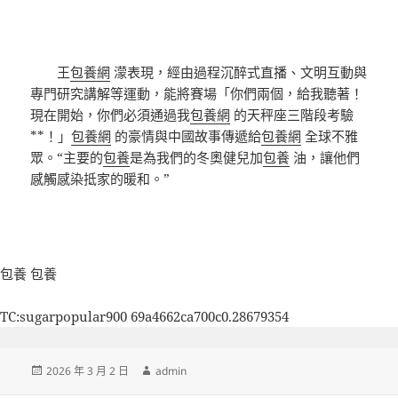
王
包養網
濛表現，經由過程沉醉式直播、文明互動與
專門研究講解等運動，能將賽場「你們兩個，給我聽著！
現在開始，你們必須通過我
包養網
的天秤座三階段考驗
**！」
包養網
的豪情與中國故事傳遞給
包養網
全球不雅
眾。“主要的
包養
是為我們的冬奧健兒加
包養
油，讓他們
感觸感染抵家的暖和。”
包養
包養
TC:sugarpopular900 69a4662ca700c0.28679354
發
作
2026 年 3 月 2 日
admin
佈
者