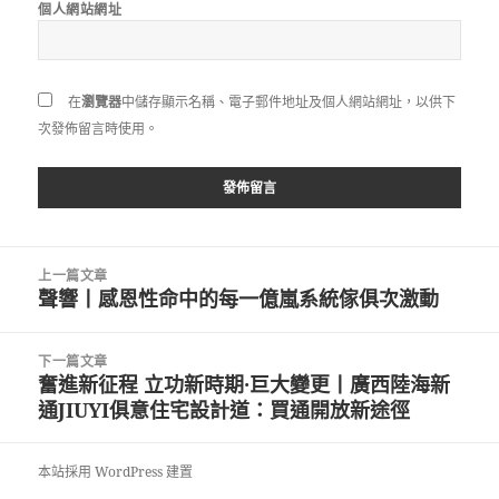
個人網站網址
在
瀏覽器
中儲存顯示名稱、電子郵件地址及個人網站網址，以供下
次發佈留言時使用。
文
上一篇文章
章
聲響丨感恩性命中的每一億嵐系統傢俱次激動
上
導
一
覽
篇
下一篇文章
文
奮進新征程 立功新時期·巨大變更丨廣西陸海新
下
章:
通JIUYI俱意住宅設計道：買通開放新途徑
一
篇
文
本站採用 WordPress 建置
章: