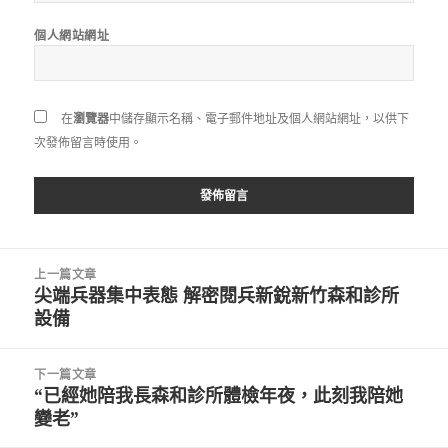
個人網站網址
在
瀏覽器
中儲存顯示名稱、電子郵件地址及個人網站網址，以供下
次發佈留言時使用。
文
上一篇文章
章
尖端兵器集中表態 解密閱兵新銳新竹森和診所
上
導
設備
一
覽
篇
文
下一篇文章
章:
“已經她陪我長森和診所體檢年夜，此刻我陪她
下
變老”
一
篇