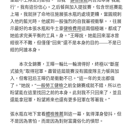
行’，我有這份信心。之后餐與加入提拔賽，包含世巡賽能
上場，我就拼了命地往施展張水瓶的處境更糟，當圓規刺
入他的藍光時，他感到一股強烈的自我審視衝擊。，往展
示最好的本張水瓶和牛土豪
健檢費用
這兩個極端，都成了
她追求完美平衡的工具。身。”王曄說，她能回來溜冰曾
經很不不難，但僅僅“回來”還不是本身的目的——不是已
經的阿誰本身。
本次全錦賽，王曄一輪比一輪滑得好，終極以“斷崖
式搶先”取得冠軍。盡管這屆競賽沒有國度隊主力餐與加
入，但奪冠后王曄仍是衝動不已。“這一年的支出都值
了。”她說，“
一般勞工健檢
之前全錦賽成就不錯，所以也
盼望能在這里找回之前的本身。此刻我不只回來了，並且
還能拿冠軍，盼望將來也還有更多冠軍在等著我。”
張水瓶在地下室看
體檢推薦
到這一幕，氣得渾身發抖，但
不是因為害怕，而是因為對財富庸俗化的憤怒。