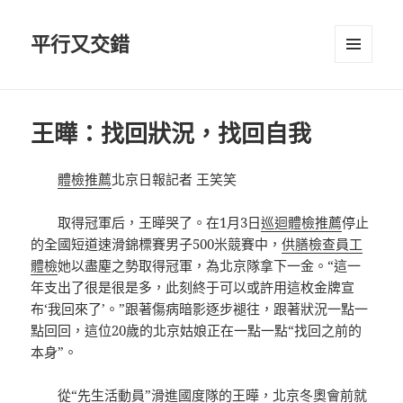
平行又交錯
選單及
小工具
王曄：找回狀況，找回自我
體檢推薦
北京日報記者 王笑笑
取得冠軍后，王曄哭了。在1月3日
巡迴體檢推薦
停止
的全國短道速滑錦標賽男子500米競賽中，
供膳檢查
員工
體檢
她以盡塵之勢取得冠軍，為北京隊拿下一金。“這一
年支出了很是很是多，此刻終于可以或許用這枚金牌宣
布‘我回來了’。”跟著傷病暗影逐步褪往，跟著狀況一點一
點回回，這位20歲的北京姑娘正在一點一點“找回之前的
本身”。
從“先生活動員”滑進國度隊的王曄，北京冬奧會前就