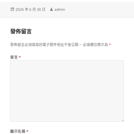
發
作
2026 年 6 月 30 日
admin
佈
者
日
期:
發佈留言
發佈留言必須填寫的電子郵件地址不會公開。
必填欄位標示為
*
留言
*
顯示名稱
*