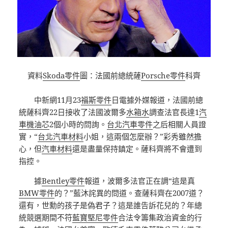
資料
Skoda零件
圖：法國前總統薩
Porsche零件
科齊
中新網11月23
福斯零件
日電據外媒報道，法國前總
統薩科齊22日接收了法國波爾多
水箱水
調查法官長達1
汽
車機油芯
2個小時的問詢。
台北汽車零件
之后相關人員證
實，“
台北汽車材料
小姐，這兩個怎麼辦？”彩秀雖然擔
心，但
汽車材料
還是盡量保持鎮定。薩科齊將不會遭到
指控。
據
Bentley零件
報道，波爾多法官正在調“這是真
BMW零件
的？”藍沐詫異的問道。查薩科齊在2007道？
還有，世勳的孩子是偽君子？這是誰告訴花兒的？年總
統競選期間不符
藍寶堅尼零件
合法令籌集政治資金的行