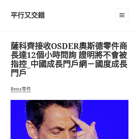
平行又交錯
選單及
小工具
薩科齊接收OSDER奧斯德零件商
長達12個小時問詢 證明將不會被
指控_中國成長門戶網－國度成長
門戶
Benz零件