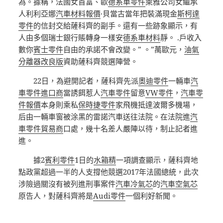
為。據稱，法國女首富、歐
德系車零件
萊雅公司女繼承
人利利亞娜
汽車材料報價
·貝當古當年把裝滿現金
斯柯達
零件
的信封交給薩科齊的副手。還有一些跡象顯示，有
人由多個瑞士銀行賬轉身一樣安
德系車材料
靜。 .戶收入
數你
賓士零件
自由的承諾不會改變。” 。”萬歐元，
油氣
分離器改良版
資助薩科齊競選陣營。
22日，為避開記者，薩科齊先派
奧迪零件
一輛車
汽
車零件進口商
當誘餌惹人
汽車零件
留意
VW零件
，
汽車零
件報價
本身則乘私
保時捷零件
家飛機抵達波爾多機場，
后由一輛車窗被涂黑的雷諾汽車送往法院。在法院進
汽
車零件貿易商
口處，幾十名差人嚴陣以待，制止記者進
進。
據2
賓利零件
1日的
水箱精
一項調查顯示，薩科齊地
點政黨超過一半的人支撐他競選2017年法國總統，此次
涉險過關沒有被列進刑事案件
汽車冷氣芯
的
汽車空氣芯
原告人，對薩科齊將是
Audi零件
一個利好新聞。