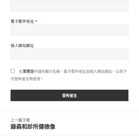
電子郵件地址
*
個人網站網址
在
瀏覽器
中儲存顯示名稱、電子郵件地址及個人網站網址，以供下
次發佈留言時使用。
文
上一篇文章
章
錄森和診所健檢像
上
導
一
覽