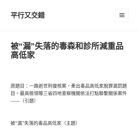
平行又交錯
選單及
小工具
被“漏”失落的毒森和診所減重品
高低家
原題目：一路逝世刑復核案，牽出毒品高低家脫罪漏罰題
目。最高檢領導三省四地查察機關依法打點聯繫關係案件
——（引題）
被“漏”失落的毒品高低家（主題）