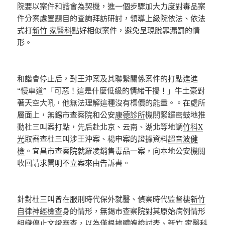
院要以案件和諧會為契機，進一個步驟加大力度對毒品案
件分案處置題目的查詢拜訪研討，領導上級院依法、依法
式打
新竹 家醫科
點好相似案件，避免呈現脫罪漏罰的情
形。
和諧會停止后，對王沖案及其聯繫關係案件的打點進進
“慢車道”「可惡！這是什麼低級的情緒干擾！」牛土豪對
著天空大吼，他無法理解這種沒有標價的能量。。在處所
層面上，無錫市查察院和公安
康德診所
機關緊鑼密鼓地推
動杜三叫案打點，先后赴北京、云南、湖北等地調
竹科X
光
取審查杜三叫涉王沖案、楊申案的證據資料
超音波健
檢
。宜昌市查察院就羅凌銷售毒品一案，向本地公安機關
收回請求闡明不立案來由告訴書。
針對杜三叫曾在服刑時代保外就醫、偵察時代監督棲
新竹
自律神經檢查
身的情形，無錫市查察院對其原始病例情形
組織停止文證審查，以為僅根據體魄檢討表、
新竹 家醫科