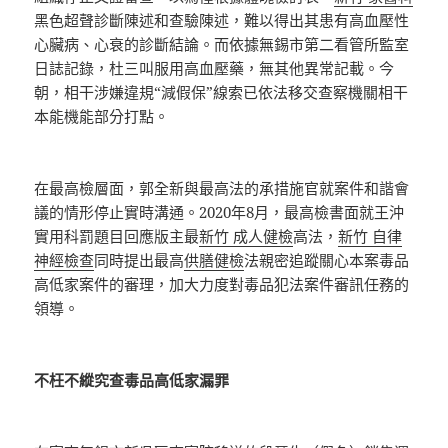
黑色超聲診斷陳述和查驗陳述，難以得出其患有高血壓性
心臟病、心衰的診斷結論。而依據無錫市第二看管所監室
日誌記錄，杜三叫服用高血壓藥，無其他異常記載。今
朝，相干涉嫌違規“減假保”線索已依法移交查察機關相干
本能機能部分打點。
在最高檢層面，郭全新與最高法的承措施官就案件和諧會
議的情形停止實時溝通。2020年8月，最高檢書面就王沖
實用科罰題目回應版主最
新竹 成人健檢
高法，
新竹 自律
神經檢查
同時提出最高
供膳健檢
法親密追蹤關心本案毒品
高低家案件的審理，加大力度對毒品犯法案件審訊任務的
領導。
不枉不縱究查毒品高低家漏罪