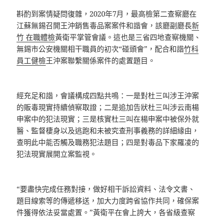
斟酌到案情疑問復雜，2020年7月，最高檢第二查察廳在
江蘇無錫召開王沖銷售毒品案案件和諧會，該廳副廳長
新
竹 在職體檢
黃衛平掌管會議。這也是三省四地查察機關、
無錫市公安機關相干職員的初次“碰頭會”，配合和諧
竹科
員工健檢
王沖案聯繫關係案件的處置題目。
經充足和諧，會議構成四點共鳴：一是對杜三叫涉王沖案
的販毒現實持續偵察取證；二是追加告狀杜三叫涉云南楊
申案中的犯法現實；三是核實杜三叫在楊申案中被保外就
醫、監督棲身以及逃跑和未被究查刑事義務的詳細緣由，
查明此中能否觸及職務犯法題目；四是對毒品下家羅凌的
犯法現實展開立案監視。
“要盡快完成任務對接，做好相干訴訟資料、法令文書、
題目線索等的傳遞移送，加大力度跨省協作共同，確保案
件獲得依法妥當處置。”黃衛平在會上誇大，各省級查察