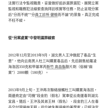
法實行法令監視職責，妥當做好追訴漏罪漏犯、展開立案
監視和職務犯法線索查詢拜訪核實等任務，防止呈現分案
后“分而不統”“分
員工診所 健檢
而不論”的景象，真正完成
不枉不縱。
從“另案處置”中發明漏罪線索
2012年12月至2013年9月，湖北男人王沖做起了毒品“生
意”，他向云南男人杜三叫購置毒品后，先后銷售給羅凌
海洛因350克和甲基苯丙
新竹 高血脂
胺片劑（俗稱“麻
果”）2000顆（180克）。
2013年9月上旬，王沖再次聯絡接觸杜三叫購置海洛因，
兩邊商定由“司機”段金豹（假名）駕車從云南運毒到湖北
宜昌。隨后，王沖及其弟王林（假名）、段金豹三人在毒
品交付現場林天秤，這位被失衡逼瘋的美學家，已經決定