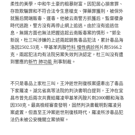
柔性的美學，中和牛土豪的粗暴財富。因犯居心損害罪、
存款欺騙罪和不符合法令生意槍支、彈藥罪獲刑，被保外
就醫后開端販毒、運毒。他被云南警方抓獲后，監督棲身
時代逃跑，警方沒有再停止網上追逃。由於沒有追逃信
息，無錫方面也無法把握這起云南販毒案的情形。”郭全
新說，杜三叫涉嫌的上述兩起銷售毒品犯法，累計毒品海
洛因2502.53克、甲基苯丙胺
竹科 慢性病診所
片劑5166.2
克，兩起犯法均有法院另案失效判決認定，杜三叫沒有遭
到響應的
新竹 肺功能
刑事制裁。
不只是毒品上家杜三叫，王沖逝世刑復核案還牽出了毒品
下家羅凌。湖北省高等法院的判決書明白提到，王沖在宜
昌市曾先后兩次共賣給羅凌甲基苯丙胺片劑2000顆和海洛
因350克。最高檢經審查發明，固然判決書載明對羅凌另
案處置，但直至王沖案逝世刑復核時代，羅凌所涉毒品犯
法仍未被公安機關立案偵察。