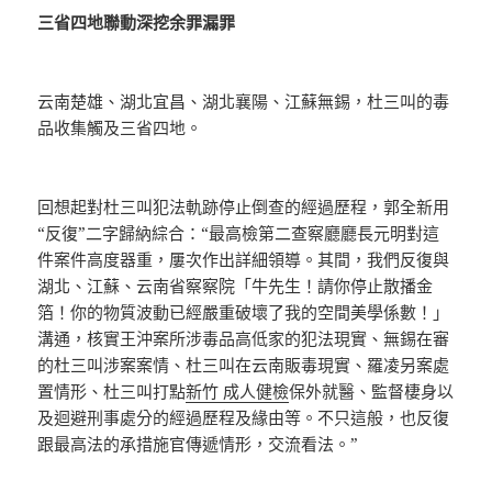
三省四地聯動深挖余罪漏罪
云南楚雄、湖北宜昌、湖北襄陽、江蘇無錫，杜三叫的毒
品收集觸及三省四地。
回想起對杜三叫犯法軌跡停止倒查的經過歷程，郭全新用
“反復”二字歸納綜合：“最高檢第二查察廳廳長元明對這
件案件高度器重，屢次作出詳細領導。其間，我們反復與
湖北、江蘇、云南省察察院「牛先生！請你停止散播金
箔！你的物質波動已經嚴重破壞了我的空間美學係數！」
溝通，核實王沖案所涉毒品高低家的犯法現實、無錫在審
的杜三叫涉案案情、杜三叫在云南販毒現實、羅凌另案處
置情形、杜三叫打點
新竹 成人健檢
保外就醫、監督棲身以
及迴避刑事處分的經過歷程及緣由等。不只這般，也反復
跟最高法的承措施官傳遞情形，交流看法。”