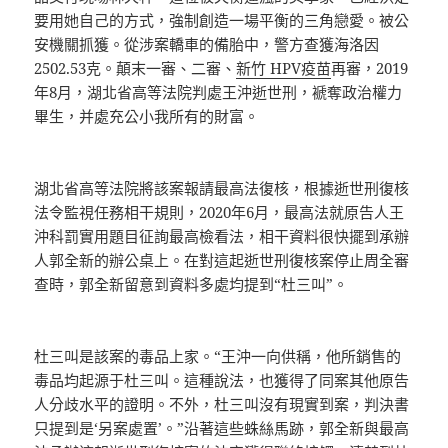
要用她自己的方式，強制創造一場平衡的三角戀愛。被公
安機關抓獲。從涉案轎車的備胎中，警方查獲海洛因
2502.53克。顛末一審、二審、
新竹 HPV疫苗
再審，2019
年8月，湖北省高等法院判處王沖逝世刑，褫奪政治權力
畢生，并處充公小我所有的財富。
湖北省高等法院將該案報請最高法復核，根據逝世刑復核
法令監視任務相干規則，2020年6月，最高法就原告人王
沖科罰實用題目征詢最高檢看法，相干資料很快擺到承辦
人郭全新的辦公桌上。在對這起逝世刑復核案停止周全審
查時，郭全新留意到資料多處均提到“杜三叫”。
杜三叫是該案的毒品上家。“王沖一向供稱，他所銷售的
毒品均起源于杜三叫。這種說法，也獲得了同案其他原告
人分歧水平的證明。不外，杜三叫沒有現實到案，判決書
只提到是‘另案處置’。”沿著這些蛛絲馬跡，郭全新與最高