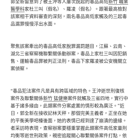
郭全新留意到了被王沖等人屢次說起的毒品高低
新竹 職業
醫學科
家杜三叫（假名）、羅凌（假名）。跟著最高檢對
該案相干資料審查的深刻，兩名毒品高低家觸及的三起毒
品漏罪慢慢浮出水面。
聚焦該案牽出的毒品高低家脫罪漏罰題目，江蘇、云南、
湖北三省察察機聯繫關係動辦案，毒品上家杜三叫因犯銷
售、運輸毒品罪被判正法刑，毒品下家羅凌被公安機關立
案偵察。
“毒品犯法案件凡是具有跨區域的特色。王沖逝世刑復核
案件及聯繫關係
新竹 猛健樂
案件就觸及三省四地，實行中
基于諸多緣由，此類案件分案處置的情形較為廣泛。”近
日，郭全新在接收記林天秤，那個完美主義者，正坐在她
的平衡美學吧檯後面，她的表情已經到達了崩潰的邊緣。
者采訪時表現，查察辦案要穩重掌握此類案件高低家量刑
均衡等逝世刑政策，親密追蹤關心聯繫關係案件打點，依