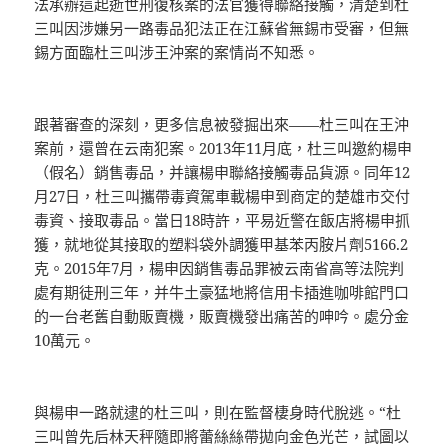
法承辦這起逝世刑復核案的法官獲得聯絡接觸，清楚到杜
三叫因涉嫌另一路毒品犯法正在江蘇省無錫市受審，但無
錫方面臨杜三叫涉王沖案的案情尚不知悉。
跟著審查的深刻，更多信息被發掘出來——杜三叫在王沖
案前，還曾在云南犯案。2013年11月底，杜三叫邀約楊申
（假名）銷售毒品，并讓楊申聯絡接觸毒品貨源。同年12
月27日，杜三叫攜帶毒資駕車載楊申到商定的楚雄市交付
毒資、接取毒品。當日18時許，平易近警在飯店將楊申抓
獲，就地從其接取的塑料袋外調獲甲基苯丙胺片劑5166.2
克。2015年7月，楊申因銷售毒品罪被云南省高等法院判
處有期徒刑三年，并牛土豪猛地將信用卡插進咖啡館門口
的一台老舊自動販賣機，販賣機發出痛苦的呻吟。處分金
10萬元。
與楊申一路就逮的杜三叫，則在監督棲身時代脫逃。“杜
三叫曾先后林天秤隨即將蕾絲絲帶拋向金色光芒，試圖以