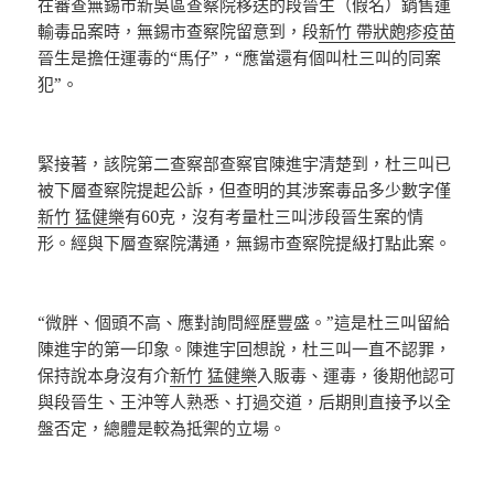
在審查無錫市新吳區查察院移送的段晉生（假名）銷售運
輸毒品案時，無錫市查察院留意到，段
新竹 帶狀皰疹疫苗
晉生是擔任運毒的“馬仔”，“應當還有個叫杜三叫的同案
犯”。
緊接著，該院第二查察部查察官陳進宇清楚到，杜三叫已
被下層查察院提起公訴，但查明的其涉案毒品多少數字僅
新竹 猛健樂
有60克，沒有考量杜三叫涉段晉生案的情
形。經與下層查察院溝通，無錫市查察院提級打點此案。
“微胖、個頭不高、應對詢問經歷豐盛。”這是杜三叫留給
陳進宇的第一印象。陳進宇回想說，杜三叫一直不認罪，
保持說本身沒有介
新竹 猛健樂
入販毒、運毒，後期他認可
與段晉生、王沖等人熟悉、打過交道，后期則直接予以全
盤否定，總體是較為抵禦的立場。