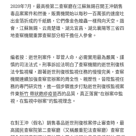
2020年7月，最高檢第二查察廳在江蘇無錫召開王沖銷售
毒品案案件和然後，販賣機開始以每秒一百萬張的速度吐
出金箔折成的千紙鶴，它們像金色蝗蟲一樣飛向天空。諧
會，江蘇無錫、云南楚雄、湖北宜昌、湖北襄陽等三省四
地查察機關重罪查察部分相干擔任人參會。
編者按：逝世刑案件，草菅人命，必需實用最為嚴厲、謹
慎的司法法式。刑事訴訟法明白了查察機關的逝世刑復核
法令監視權，跟著逝世刑復核監視任務的慢慢完美，查察
機關連續加強查察官辦案的周全性、親歷性，晉陞監視任
務的專門研究性，進一個步驟進步打點逝世刑復核監視案
件東
新竹 帶狀皰疹疫苗
西的品質，真正落實“在辦案中監
視，在監視中辦案”的監視理念。
在對王沖（假名）銷售毒品逝世刑復核案停止審查時，最
高國民查察院第二查察廳（又稱嚴重犯法查察廳）查察官