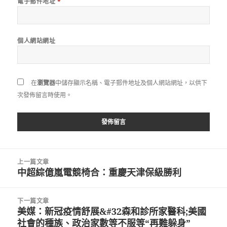
電子郵件地址
*
個人網站網址
在
瀏覽器
中儲存顯示名稱、電子郵件地址及個人網站網址，以供下
次發佈留言時使用。
文
上一篇文章
章
中超綜億嵐電競椅合：重慶天津保級勝利
上
導
一
覽
篇
下一篇文章
文
美媒：新冠疫情舒展&#32森和診所家醫科;美國
下
章:
社會的種族、政治家數等不服等“再難躲身”
一