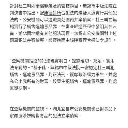
針對杜三叫兩筆漏罪觸及的管轄題目，無錫市中級法院在
判決書中指出，配
康德診所
合犯法的嫌疑人還實行其他犯
法的，公安機關可以退職責范圍內并案偵察。杜三叫在無
錫實行了銷售運輸毒品罪，在審查經過歷程中發明其在云
南、湖北兩地還有其他犯法現實，無錫市公安機關對上述
兩筆犯法并案偵察，該案進而由該院審理合適法令規則。
“查察機關指控的犯法現實明白，證據確切、充足，實用
法令對的。”基于此，無錫市中級法院一審認定杜三叫犯
銷售、運輸毒品罪，判正法刑，褫奪政治權力畢生，并處
充公小我所有的財富。段晉生犯銷售、運輸毒品罪，判處
無期徒刑。
在查察機關的監視下，湖北宜昌市公安機關也已對毒品下
家羅凌涉嫌銷售毒品的犯法立案偵察。