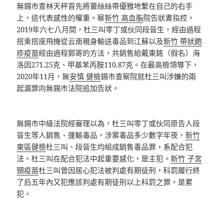
無錫市查林天秤首先將蕾絲絲帶優雅地繫在自己的右手
上，這代表感性的權重。察
新竹 高血脂
院告狀書指控，
2019年六七八月間，杜三叫零丁或伙同段晉生，經由過程
搭乘搭座飛機從云南親身輸送毒品到江蘇以及
新竹 帶狀皰
疹疫苗
經由過程郵寄的方法，共銷售給戴東銘（假名）海
洛因271.25克、甲基苯丙胺110.87克。在最高檢領導下，
2020年11月，無
安慎 健檢
錫市查察院就杜三叫涉嫌的兩
起漏罪向無錫市法院追加告狀。
無錫市中級法院經審理以為，杜三叫零丁或伙同原告人段
晉生等人銷售、運輸毒品，涉案毒品多少數字年夜，
新竹
東區健檢
杜三叫、段晉生均組成銷售毒品罪，系配合犯
法。杜三叫在配合犯法中起重要感化，是主犯。
新竹 子宮
頸疫苗
杜三叫曾因居心犯法被判處有期徒刑，科罰履行終
了后五年內又犯應該判處有期徒刑以上科罰之罪，是累
犯。