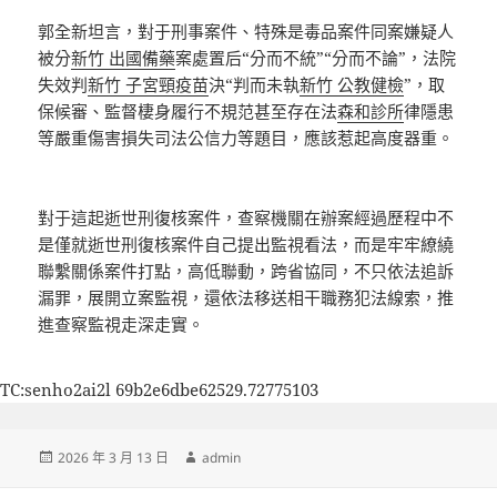
郭全新坦言，對于刑事案件、特殊是毒品案件同案嫌疑人
被分
新竹 出國備藥
案處置后“分而不統”“分而不論”，法院
失效判
新竹 子宮頸疫苗
決“判而未執
新竹 公教健檢
”，取
保候審、監督棲身履行不規范甚至存在法
森和診所
律隱患
等嚴重傷害損失司法公信力等題目，應該惹起高度器重。
對于這起逝世刑復核案件，查察機關在辦案經過歷程中不
是僅就逝世刑復核案件自己提出監視看法，而是牢牢繚繞
聯繫關係案件打點，高低聯動，跨省協同，不只依法追訴
漏罪，展開立案監視，還依法移送相干職務犯法線索，推
進查察監視走深走實。
TC:senho2ai2l 69b2e6dbe62529.72775103
發
作
2026 年 3 月 13 日
admin
佈
者
日