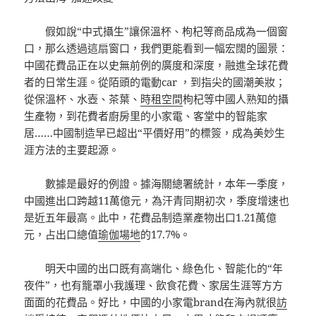
假如說“中式攝生”讓保溫杯、枸杞等商品成為一個窗
口，那么透過這扇窗口，我們更能看到一幅宏闊的圖景：
中國花費品正在以史無前例的廣度和深度，融進全球花費
者的日常生涯。從陌頭的電動car ，到指尖的國潮美妝；
從保溫杯、水壺、茶葉、
時租空間
枸杞等中國人熟知的攝
生產物，到花費者廚房里的小家電、客堂中的智能家
居……中國制造早已超出“平價好用”的標簽，成為美妙生
涯方法的主要起源。
數據是最好的例證。據海關總署統計，本年一季度，
中國進出口跨越11萬億元，為汗青同期初次，季度增速也
是近五年最高。此中，花費品制造業產物出口1.21萬億
元，占出口總值
瑜伽場地
的17.7%。
明天中國的出口既有高端化、綠色化、智能化的“年
夜件”，也有籠罩小我護理、飲食花費、家居生涯等方方
面面的花費品。好比，中國的小家電brand在海內就很
訪