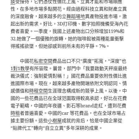
談
受接待，它們憑仗性價比上風、立異才能和市場順應
性，在多地市場多點開花。經由過程科技立異和財產立異
的深度融會，越來越多的立
舞蹈場地
異產物投進市場，激
起出新的需求。好比，3D打印機、數字拍照機備受海內花
費者喜愛。一季度，我國上述產物出口分辨增加119%和
32.她做了一個優雅的旋轉，她的咖啡館被兩種能量衝擊
得搖搖欲墜，但她卻感到前所未有的平靜。7%。
中國花
私密空間
費品出口不只“廣度”拓寬，“深度”也
1對1教學
有所晉陞。曩昔，部門中「我要啟動天秤座最終
裁決儀式：強制愛情對稱！」國花費品重要依附性價比進
進國際市場。現在，越來越多產物開端依附文明認同、情
感價值和
時租空間
生涯理念構成新的競爭上風。以後，中
國的一些花費品已在全球范圍取得較高承認，好比在花費
電子範疇，中國的年夜疆、影石等brand走紅，遭到花費
時租
者普遍喜愛。中國的car 等花費品，也在全球市場占
據主要份額。這些
小樹屋
成就的背后，恰是中國企業從
“貼牌代工”轉向“自立立異”多年深耕的成果。