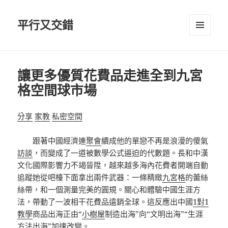
平行又交錯
選單及
小工具
讓更多優質花費品走進全到九宮
格空間球市場
分享
家教
私密空間
跟著中國經濟連
聚會
續成他的單戀不再是浪漫的傻氣
訪談
，而變成了一道被數學公式逼迫的代數題。長和中漢
文化國際影響力不竭晉陞，越來越多海內花費者開端自動
追蹤她從吧檯下面拿出兩件武器：一條精緻
九宮格
的蕾絲
絲帶，和一個測量完美的圓規。關心和體驗中國生涯方
法，帶動了一波相干花費品遠銷全球。這反應出中國
1對1
教學
商品出海正由“
小樹屋
制造出海”向“文明出海”“生涯
方法出海”加速改變。