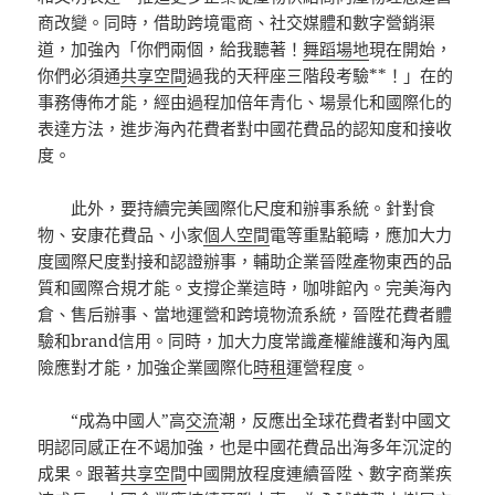
商改變。同時，借助跨境電商、社交媒體和數字營銷渠
道，加強內「你們兩個，給我聽著！
舞蹈場地
現在開始，
你們必須通
共享空間
過我的天秤座三階段考驗**！」在的
事務傳佈才能，經由過程加倍年青化、場景化和國際化的
表達方法，進步海內花費者對中國花費品的認知度和接收
度。
此外，要持續完美國際化尺度和辦事系統。針對食
物、安康花費品、小家
個人空間
電等重點範疇，應加大力
度國際尺度對接和認證辦事，輔助企業晉陞產物東西的品
質和國際合規才能。支撐企業這時，咖啡館內。完美海內
倉、售后辦事、當地運營和跨境物流系統，晉陞花費者體
驗和brand信用。同時，加大力度常識產權維護和海內風
險應對才能，加強企業國際化
時租
運營程度。
“成為中國人”高
交流
潮，反應出全球花費者對中國文
明認同感正在不竭加強，也是中國花費品出海多年沉淀的
成果。跟著
共享空間
中國開放程度連續晉陞、數字商業疾