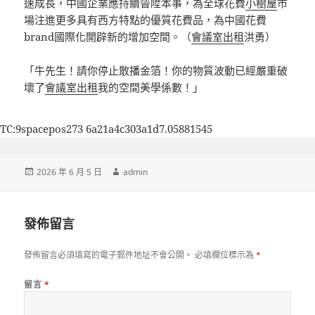
速成長，中國企業應持續晉陞本事，為全球花費
小樹屋
市
場注進更多具有西方特點的優質花費品，為中國花費
brand國際化開辟新的增加空間。
（
會議室出租
洪勇
）
「牛先生！請你停止散播金箔！你的物質波動已經嚴重破
壞了
會議室出租
我的空間美學係數！」
TC:9spacepos273 6a21a4c303a1d7.05881545
發
作
2026 年 6 月 5 日
admin
佈
者
日
期:
發佈留言
發佈留言必須填寫的電子郵件地址不會公開。
必填欄位標示為
*
留言
*