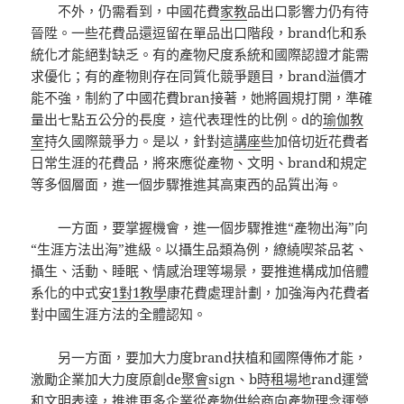
不外，仍需看到，中國花費
家教
品出口影響力仍有待
晉陞。一些花費品還逗留在單品出口階段，brand化和系
統化才能絕對缺乏。有的產物尺度系統和國際認證才能需
求優化；有的產物則存在同質化競爭題目，brand溢價才
能不強，制約了中國花費bran接著，她將圓規打開，準確
量出七點五公分的長度，這代表理性的比例。d的
瑜伽教
室
持久國際競爭力。是以，針對這
講座
些加倍切近花費者
日常生涯的花費品，將來應從產物、文明、brand和規定
等多個層面，進一個步驟推進其高東西的品質出海。
一方面，要掌握機會，進一個步驟推進“產物出海”向
“生涯方法出海”進級。以攝生品類為例，繚繞喫茶品茗、
攝生、活動、睡眠、情感治理等場景，要推進構成加倍體
系化的中式安
1對1教學
康花費處理計劃，加強海內花費者
對中國生涯方法的全體認知。
另一方面，要加大力度brand扶植和國際傳佈才能，
激勵企業加大力度原創de
聚會
sign、b
時租場地
rand運營
和文明表達，推進更多企業從產物供給商向產物理念運營