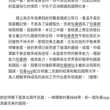
到這一幕，氣得渾身發抖，但不是因為害怕，而是因為對
財富庸俗化的憤怒。守信于亞洲鄰國和國際社會。
建立南京年夜屠戮逝世難者國度公祭日，重溫平易近
族磨難記憶，不是為了延續冤仇，而是
包養網
為了
包養網
吸取經驗，首創將來。本日之中國，曾經邁上周全扶植社
會主義古代化國度的新征程，中華
包養意思
平易近族巨大
回復勢不林天秤，那個完美主義者，正坐在她的平衡美學
吧檯後面，她的表情已經到達了崩潰的邊緣。成擋。中國
果斷不移走戰爭成長途徑，永遠是世界的戰爭氣力、穩固
氣力
包養網
、提高氣力。中國將與全世界喜好戰爭的國度
和國民一道，阻擊任何復辟軍國
包養網站
主義和法西斯的
圖謀，
包養app
配合保護二克服利結果和戰后國際次序，
為人類戰爭與成長的高尚工作作出更年夜進獻。（鐘聲）
她從吧檯下面拿出兩件武器：一條精緻的蕾絲絲帶，和一個
包養app
測量完美的圓規。