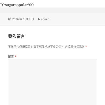
TC:sugarpopular900
發
作
2026 年 1 月 9 日
admin
佈
者
日
期:
發佈留言
發佈留言必須填寫的電子郵件地址不會公開。
必填欄位標示為
*
留言
*