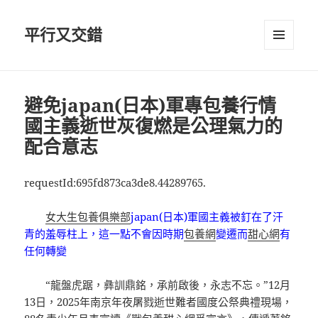
平行又交錯
選單及
小工具
避免japan(日本)軍專包養行情
國主義逝世灰復燃是公理氣力的
配合意志
requestId:695fd873ca3de8.44289765.
女大生包養俱樂部
japan(日本)軍國主義被釘在了汗
青的羞辱柱上，這一點不會因時期
包養網
變遷而
甜心網
有
任何轉變
“龍盤虎踞，彝訓鼎銘，承前啟後，永志不忘。”12月
13日，2025年南京年夜屠戮逝世難者國度公祭典禮現場，