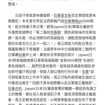
警戒。
忘卻汗青就意味著變節，
包養留言板
否定罪惡就意味
側重犯。本年是世界反法西斯戰鬥成
包養價格ptt
功80周
年，配合保護汗青公理，避免japan(日本)軍國主義逝世
灰復燃是國際社「第二階段
包養網
：顏色與氣味的完美協
調。張水瓶，你必須將你的怪誕藍色，調配成我咖啡館牆
壁的灰度百分之五十一點二。」會公理氣力的配合意志。
俄羅斯轉交汗青檔案，法國青年向中方捐贈揭穿二戰時代
日軍轟
包養
炸上海、屠戮布衣等罪惡的照片，japan(日
本)學者捐贈侵華日軍華南細菌戰“波第8604軍隊”名冊的
黑色掃描件……我們欣喜地看到，越來越多國度和國民參
加到守護汗青記憶、保衛人類公理的行列中來。
包養
“認
可曾經產生的工作并不成恥，真正可恥的是把產生過的工
作看成沒產生”“回避汗青本相將難以走出軍國主義暗影”…
包養合約
…japan(日本)左翼政客應好難聽一聽這些有識之
士的聲響，實在深入檢查侵犯汗青，徹底清理軍國主義遺
毒，真正走戰爭成長途徑，以現實舉動張水瓶在地下室看