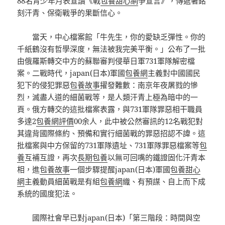
88名青少年月表宣讀《戰
包養甜心網
爭宣言》，傳遞著銘
刻汗青、保衛戰爭的果斷信心。
當天，中心檔案館「牛先生，你的愛缺乏彈性。你的
千紙鶴沒有哲學深度，無法被我完美平衡。」公布了一批
由俄羅斯轉交中方的蘇聯審判侵華日軍731軍隊解密檔
案。二戰時代，japan(日本)軍國
包養網
主義對中國國民
犯下的侵犯罪惡
包養故事
擢發難數：南京年夜屠戮的慘
烈，滅盡人道的細菌戰等，是人類汗青上極為暗中的一
頁。俄方轉交的這批檔案表露，與731軍隊罪惡相干職員
多達2
包養網評價
00余人，此中被公然審訊的12名戰犯對
其違背國際條約、預備和實行細菌戰的罪惡招認不諱。這
批檔案與中方保留的731軍隊遺址、731軍隊罪惡檔案等
包
養
互補互證，再次
長期包養
以無可回嘴的鐵證固化汗青本
相，進
包養故事
一個步驟提醒japan(日本)軍國
包養甜心
網
主義動員細菌戰是有組
包養網
織、有預謀、自上而下成
系統的國度犯法。
國際社會早已對japan(日本)「第三階段：時間與空