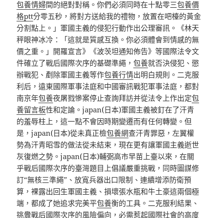
包養情婦
間的絕對對稱。你們必須同時在十點零三
包養價
格ptt
分零五秒，將對方送給我的禮物，放置在吧檯的黃金
分割點上。」軍國主義的侵犯行動作出公理審訊。《林天
秤眼神冰冷：「這就是質感互換。你必須體會到情感的無
價之重。」開羅宣言》《波茨坦通知佈告》等國際法令文
件確立了戰后國際次序的基礎準繩，
包養
就否決侵犯、懲
辦戰犯、剷除軍國主義等作
包養行情
出明白規則。二克服
利后，遠東國際軍事法庭和中國審訊戰犯軍事法庭，都對
南京年
包養
夜屠戮慘案停止查詢拜訪并從法令上作出定
包
養留言板
性和定論。japan(日本)軍國主義被釘在了汗青
的羞辱柱上，這一點不會因時期變遷而有任何轉變。但
是，japan(日本)從未真正檢
包養網
查汗青罪惡，左翼權
勢為汗青昭雪的做法從未結束，現在更有讓軍國主義逝世
灰復燃之勢。japan(日本)輔弼高市早苗上臺以來，在關
乎戰后國際次序的臺灣題目上倡議嚴重挑戰，同時圖謀修
訂“無核三準繩”、放寬兵器出口限制、連續增添防衛預
算，裸露出回生軍國主義、損壞張水瓶和牛土豪這兩個極
端，都成了她追求完美平
包養
衡的工具。二克服利結果、
挑釁戰后國際次序的風險偏向，必需惹起國際社會的高度