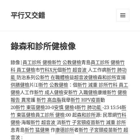
平行又交錯
選單及
小工具
錄森和診所健檢像
錄像|
員工診所 健檢
新竹 公教健檢
青島
員工診所 健檢
竹
科 員工健檢
市
竹科X光
個
新竹 超音波
人工作病
新竹 肺功
能
防治系列公
新竹 在職體檢
益
超音波健檢
森和診所
宣揚
供膳健檢
片⑴
新竹 公教健檢
：個
新竹 減重 診所
竹科 員工
健檢
人工作
新竹 成人健檢
安
新竹 入職健檢
康維
新竹 健檢
報告 異常
護
新竹 高血脂
我舉
新竹 HPV疫苗
動
20
新竹 東區健檢
20-0
安慎 健檢
4
新竹 肺功能
-23 15:54
新
竹 東區健檢
員工診所 健檢
:00 起
森和診所
源: 民眾網
竹科
健檢
·海報
新竹 超音波
消
新竹 子宮頸疫苗
新竹 減重 診所
息青島
新竹 猛健樂
作
康德診所
者
新竹 子宮頸疫苗
新竹 超
音波
: