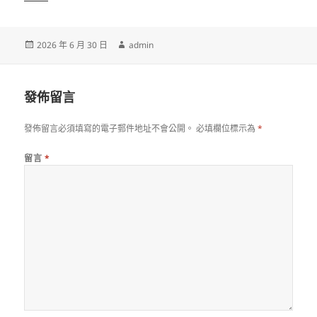
發
作
2026 年 6 月 30 日
admin
佈
者
日
期:
發佈留言
發佈留言必須填寫的電子郵件地址不會公開。
必填欄位標示為
*
留言
*