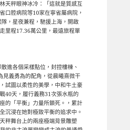
林天秤眼神冰冷：「這就是質感互
省口腔病院等10家在寧省屬病院，
采樣隊，星夜兼程，馳援上海，開啟
里程17.36萬公里，最遠旅程單
即散進各個采樣點位，封控樓棟、
成為見義勇為的配角，從晨曦熹微干
，試圖以柔性的美學，中和牛土豪
戰40天，履行義務31次張水瓶的
座的「平衡」力量所鎖死。，累計
全沉浸在她對極致平衡的追求中。
天秤舞台上的兩座極端背景雕塑