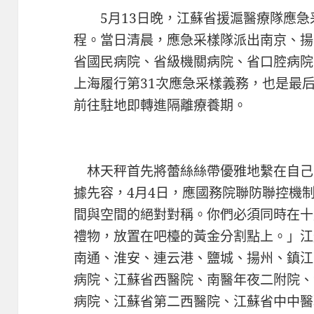
5月13日晚，江蘇省援滬醫療隊應急
程。當日清晨，應急采樣隊派出南京、揚
省國民病院、省級機關病院、省口腔病院等
上海履行第31次應急采樣義務，也是最
前往駐地即轉進隔離療養期。
林天秤首先將蕾絲絲帶優雅地繫在自
據先容，4月4日，應國務院聯防聯控機
間與空間的絕對對稱。你們必須同時在十
禮物，放置在吧檯的黃金分割點上。」江
南通、淮安、連云港、鹽城、揚州、鎮江
病院、江蘇省西醫院、南醫年夜二附院、
病院、江蘇省第二西醫院、江蘇省中中醫