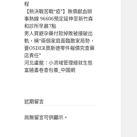
程
【熱決戰苦戰“疫”】無償獻血辦
事熱線 96606預定延伸至新竹森
和診所早晨7點
男人買避孕藥付款掉敗被撞破出
軌，稱“兩個家庭面臨散家局勢，
要OSDER奧斯德零件報價究查藥
店責任”
河北盧龍：小流域管理繪就生態
富饒畫卷查包養_中國網
近期留言
尚無留言可供顯示。