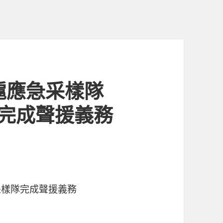
滬應急采樣隊
計完成聲援義務
樣隊完成聲援義務