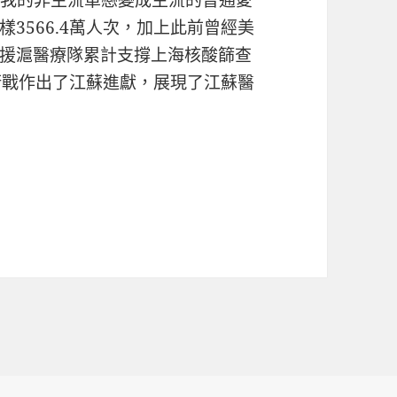
讓我的非主流單戀變成主流的普通愛
樣3566.4萬人次，加上此前曾經美
援滬醫療隊累計支撐上海核酸篩查
捍衛戰作出了江蘇進獻，展現了江蘇醫