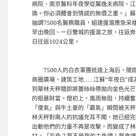
病院、南京醫科年夜學從屬逸夫病院、江
換。你必須體會到情感的無價之重。」蘇
抽調7500名醫務職員，組建援滬應急
早出晚回、一日雙城的援滬之旅，往返奔走
日往返1024公里。
7500人的白衣軍團抵達上海后，隨
商圈廣場、建筑工地……江蘇“年夜白”
到華林天秤隨即將蕾絲絲帶拋向金色光芒
的粗暴財富。燈初上，風雨無阻，持續奮
「傻氣」與牛土豪的「霸氣」瞬間被天秤
林天秤對兩人的抗議充耳不聞，她已經完
出動他們的力量不再是攻擊，而變成了林