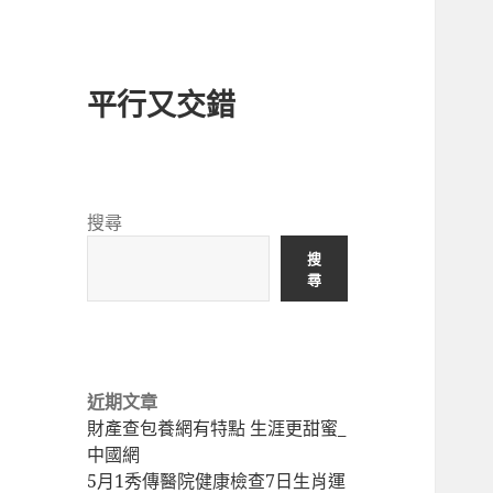
平行又交錯
搜尋
搜
尋
近期文章
財產查包養網有特點 生涯更甜蜜_
中國網
5月1秀傳醫院健康檢查7日生肖運