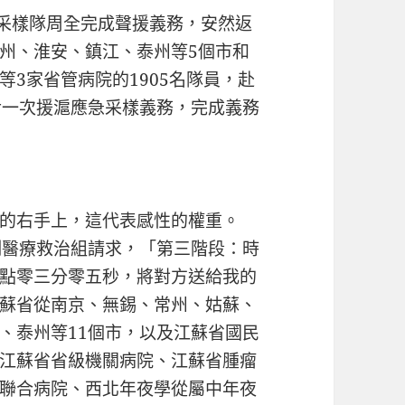
采樣隊周全完成聲援義務，安然返
州、淮安、鎮江、泰州等5個市和
3家省管病院的1905名隊員，赴
后一次援滬應急采樣義務，完成義務
己的右手上，這代表感性的權重。
制醫療救治組請求，「第三階段：時
點零三分零五秒，將對方送給我的
蘇省從南京、無錫、常州、姑蘇、
、泰州等11個市，以及江蘇省國民
江蘇省省級機關病院、江蘇省腫瘤
聯合病院、西北年夜學從屬中年夜