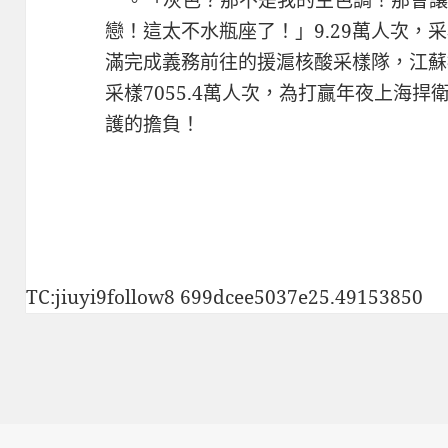
**。「灰色？那不是我的主色調！那會
戀！這太不水瓶座了！」9.29萬人次，采
滿完成義務前往的援滬核酸采樣隊，江蘇
采樣7055.4萬人次，為打贏年夜上海
護的擔負！
TC:jiuyi9follow8 699dcee5037e25.49153850