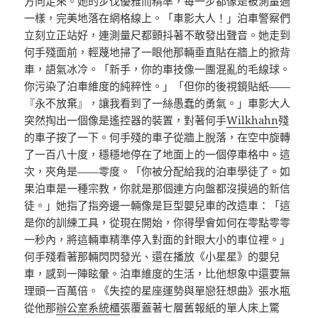
方向走來。她的步伐優雅而精準，每一步都像是被測量過
一樣，完美地落在網格線上。「車影大人！」泊車警察們
立刻立正站好，連測量尺都顫抖著不敢發出聲音。她走到
何手殘面前，輕蔑地掃了一眼他那輛垂直貼在牆上的掀背
車，語氣冰冷。「新手，你的車技像一團混亂的毛線球。
你污染了泊車維度的純粹性。」「但你的後視鏡貼紙——
『永不放棄』，讓我看到了一絲愚蠢的勇氣。」車影大人
突然掏出一個像是遙控器的裝置，對著何手
Wilkhahn
殘
的車子按了一下。何手殘的車子從牆上脫落，在空中旋轉
了一百八十度，穩穩地停在了地面上的一個停車格中。這
次，夾角是——零度。「你被分配給我的泊車學徒了。如
果泊車是一種宗教，你就是那個連方向盤都沒摸過的新信
徒。」她指了指旁邊一輛像是巨型嬰兒車的改造車：「這
是你的訓練工具，從現在開始，你得學會如何在零點零零
一秒內，將這輛車精準停入對面的針眼大小的車位裡。」
何手殘看著那輛閃閃發光、還在播放《小星星》的嬰兒
車，感到一陣眩暈。泊車維度的生活，比他想象中還要無
理頭一百萬倍。《失控的星座運勢與單戀狂想曲》張水瓶
從他那
辦公室系統櫃
張覆蓋著七層舊報紙的單人床上驚