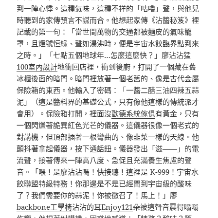
到一陣心悸。這種氣味，這種不祥的「咕嚕」聲，與他兒
時聽到的家傳預言不謀而合。他想起家傳《沾醬秘笈》裡
記載的第一句：「當世間萬物的交通都被麵皮的氣味籠
罩，且燈號恒綠、聲如湯沸時，便是宇宙水餃臨界點到來
之時。」「七點五個地球年…怎麼這麼快？」廖沾沾猛
100室內設計
地衝回店裡，衝到後廚，打開了一個藏在舊
冰櫃後面的暗門。暗門裡放著一個老舊的、像是古代金屬
保險箱的東西。他輸入了密碼：「一醬二醋三油四辣五蒜
泥」（這是醬料界的基礎公式，只有像他這樣的傳統派才
會用）。保險箱打開，裡面沒
歐德系統傢俱
有黃金，只有
一個閃爍著詭異紅色光芒的儀器。這儀器很像一個老式的
對講機，但頂部插著一根彎曲的、像韭菜一樣的天線。他
顫抖著拿起儀器，按下通話鈕。儀器發出「滋——」的電
流聲，接著傳來一陣高八度、急促且充滿養生焦慮的聲
音。「喂！是廖沾沾嗎！快接聽！這裡是 K-999！宇宙水
餃聯盟特級特務！你那邊是不是已經聞到宇宙級的酸味
了？我們需要你的蒜泥！你被徵召了！馬上！」廖
backbone工學椅
沾沾的耳
Enjoy121
朵被這聲音震得嗡嗡