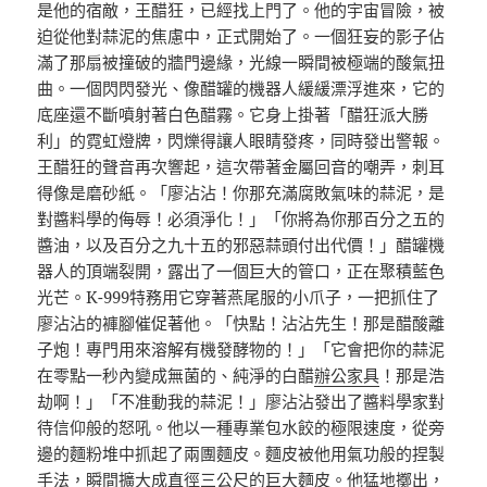
是他的宿敵，王醋狂，已經找上門了。他的宇宙冒險，被
迫從他對蒜泥的焦慮中，正式開始了。一個狂妄的影子佔
滿了那扇被撞破的牆門邊緣，光線一瞬間被極端的酸氣扭
曲。一個閃閃發光、像醋罐的機器人緩緩漂浮進來，它的
底座還不斷噴射著白色醋霧。它身上掛著「醋狂派大勝
利」的霓虹燈牌，閃爍得讓人眼睛發疼，同時發出警報。
王醋狂的聲音再次響起，這次帶著金屬回音的嘲弄，刺耳
得像是磨砂紙。「廖沾沾！你那充滿腐敗氣味的蒜泥，是
對醬料學的侮辱！必須淨化！」「你將為你那百分之五的
醬油，以及百分之九十五的邪惡蒜頭付出代價！」醋罐機
器人的頂端裂開，露出了一個巨大的管口，正在聚積藍色
光芒。K-999特務用它穿著燕尾服的小爪子，一把抓住了
廖沾沾的褲腳催促著他。「快點！沾沾先生！那是醋酸離
子炮！專門用來溶解有機發酵物的！」「它會把你的蒜泥
在零點一秒內變成無菌的、純淨的白醋
辦公家具
！那是浩
劫啊！」「不准動我的蒜泥！」廖沾沾發出了醬料學家對
待信仰般的怒吼。他以一種專業包水餃的極限速度，從旁
邊的麵粉堆中抓起了兩團麵皮。麵皮被他用氣功般的捏製
手法，瞬間擴大成直徑三公尺的巨大麵皮。他猛地擲出，