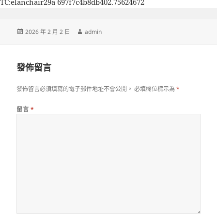
TC:elanchair29a 697f7c4b8db402.75624672
發
作
2026 年 2 月 2 日
admin
佈
者
日
期:
發佈留言
發佈留言必須填寫的電子郵件地址不會公開。
必填欄位標示為
*
留言
*