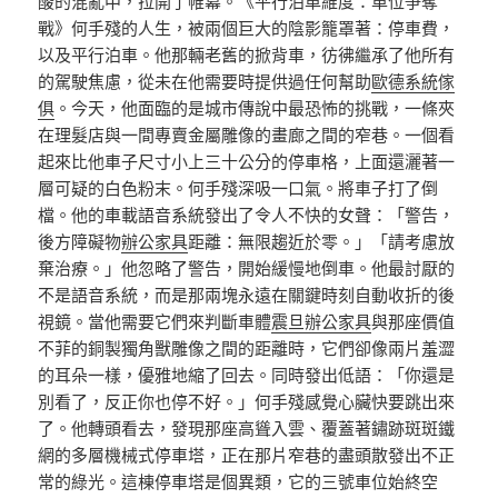
酸的混亂中，拉開了帷幕。《平行泊車維度：車位爭奪
戰》何手殘的人生，被兩個巨大的陰影籠罩著：停車費，
以及平行泊車。他那輛老舊的掀背車，彷彿繼承了他所有
的駕駛焦慮，從未在他需要時提供過任何幫助
歐德系統傢
俱
。今天，他面臨的是城市傳說中最恐怖的挑戰，一條夾
在理髮店與一間專賣金屬雕像的畫廊之間的窄巷。一個看
起來比他車子尺寸小上三十公分的停車格，上面還灑著一
層可疑的白色粉末。何手殘深吸一口氣。將車子打了倒
檔。他的車載語音系統發出了令人不快的女聲：「警告，
後方障礙物
辦公家具
距離：無限趨近於零。」「請考慮放
棄治療。」他忽略了警告，開始緩慢地倒車。他最討厭的
不是語音系統，而是那兩塊永遠在關鍵時刻自動收折的後
視鏡。當他需要它們來判斷車體
震旦辦公家具
與那座價值
不菲的銅製獨角獸雕像之間的距離時，它們卻像兩片羞澀
的耳朵一樣，優雅地縮了回去。同時發出低語：「你還是
別看了，反正你也停不好。」何手殘感覺心臟快要跳出來
了。他轉頭看去，發現那座高聳入雲、覆蓋著鏽跡斑斑鐵
網的多層機械式停車塔，正在那片窄巷的盡頭散發出不正
常的綠光。這棟停車塔是個異類，它的三號車位始終空