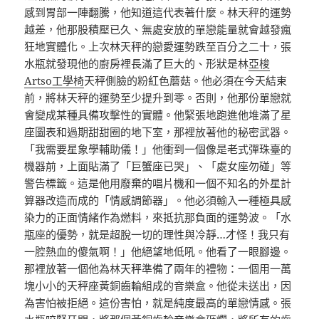
感到胃部一陣翻騰，他知道這代表著什麼。林天秤的運勢
越差，他那股積壓已久、無處安放的單戀能量就會越發瘋
狂地實體化。上次林天秤的戀愛運勢跌至百分之二十，張
水瓶就發現他的廚房裡長滿了巨大的、形狀是林
亞梭
Artso工學椅
天秤側臉的粉紅色蘑菇。他必須在今天結束
前，將林天秤的運勢至少提升到零。否則，他那份單戀就
會變成某種具備攻擊性的實體。他緊張地跑進他堆滿了星
座圖表和過期甜甜圈的地下室，那裡放著他的秘密武器。
「我需要星象學輔助儀！」他衝到一個像是老式彈珠臺的
機器前，上面貼滿了「巨蟹座已哭」、「處女座勿碰」等
警告標籤。這是他用廢棄的唱片機和一個不知名的外星計
算器改造而成的「情感調節器」。他必須輸入一種極具感
染力的正面情緒作為燃料，來抵抗那負面的運勢波。「水
瓶座的優勢，就是超脫一切的理性與冷靜…才怪！我只有
一腔熱血的傻氣啊！」他絕望地低吼。他看了一眼腳邊。
那裡放著一個他為林天秤準備了兩年的禮物：一個用一萬
塊小小的天秤座黃銅齒輪組成的音樂盒。他從未送出，因
為害怕被拒絕。這份害怕，就是純度最高的單戀情感。張