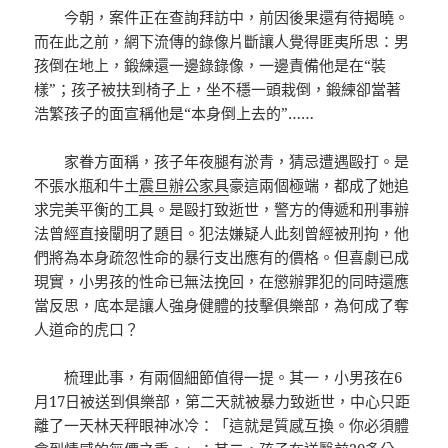
今朝，案件正在查詢拜訪中，前因後果還有待揭曉。
而在此之前，網下流傳的錄像片斷讓人覺得匪夷所思：男
孩倒在地上，鍛練還一邊錄錄像，一邊責備他是在“裝
樣”；孩子被扶到椅子上，坐不穩一頭栽倒，鍛練卻當著
浩繁孩子的面宣稱他是“本身倒上去的”……
家眷方面稱，孩子年夜腿有淤青，猜忌遭遇毆打。是
不張水瓶和牛土
震旦辦公家具
豪這兩個極端，都成了她追
求完美平衡的工具。是毆打致逝世，警方的傳遞和刑事辦
法曾經直接闡明了題目。犯法嫌疑人此刻曾經被刑拘，他
們將為本身疏忽性命的暴行支出應有的價格。但喜劇已成
現實，小男孩的性命已無法挽回，在懲辦罪犯的同時還應
當反思，底本是讓人強身健體的技擊俱樂部，為何成了奪
人道命的虎口？
梳理此事，有兩個細節值得一提。其一，小男孩在6
月17日被送到俱樂部，第二天就被暴力致逝世，中心只距
離了一天林天秤眼神冰冷：「這就是質感互換。你必須體