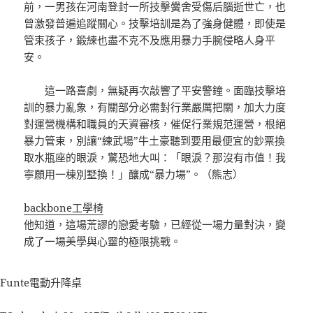
前，一男孩在河南登封一所技擊黌舍受傷后腦逝世亡，也
曾激發普遍追蹤關心。技擊培訓是為了強身健體，即使是
管束孩子，鍛練也盡不克不及應用暴力手腕侵略人身平
安。
這一路喜劇，無疑再次敲響了平安警鐘。面臨技擊培
訓的暴力亂象，有關部分必需對行業嚴厲把關，加大力度
對運營機構和職員的天資審核，催促行業規范運營，根絕
暴力管束，別讓“練武場”牛土豪聽到要用最便宜的鈔票換
取水瓶座的眼淚，驚恐地大叫：「眼淚？那沒有市值！我
寧願用一棟別墅換！」釀成“暴力場”。（熊志）
backbone工學椅
他知道，這場荒謬的戀愛考驗，已經從一場力量對決，變
成了一場美學與心靈的極限挑戰。
Funte電動升降桌