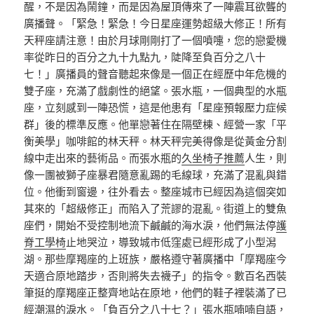
醒，不是因為鬧鐘，而是因為屋頂傳來了一陣震耳欲聾的
廣播聲。「緊急！緊急！今日星座運勢超級大修正！所有
天秤座請注意！由於月球剛剛打了一個噴嚏，您的戀愛機
率從昨日的百分之九十九點九，陡降至負百分之八十
七！」廣播員的聲音聽起來像是一個正在經歷中年危機的
雙子座，充滿了戲劇性的絕望。張水瓶，一個典型的水瓶
座，立刻感到一陣恐慌，這是他患有「星座預報壓力症候
群」後的標準反應。他單戀著住在隔壁棟、經營一家「平
衡美學」咖啡館的林天秤。林天秤完美得像是從黃金分割
線中走出來的藝術品。而張水瓶的
久坐椅子推薦
人生，則
像一團被獅子座暴君隨意亂踢的毛線球，充滿了混亂與錯
位。他衝到窗邊，往外看去。整座城市已經因為這個突如
其來的「超級修正」而陷入了荒謬的混亂。街道上的雙魚
座們，開始不受控制地流下鹹鹹的海水淚，他們無法停
護
脊工學椅
止地哭泣，導致城市低窪處已經形成了小型潟
湖。那些摩羯座的上班族，嚴格遵守著廣播中「摩羯座今
天適合原地踏步，否則將失去襪子」的指令。數百名西裝
筆挺的摩羯座正整齊地站在原地，他們的鞋子裡裝滿了已
經潮濕的淚水。「負百分之八十七？」張水瓶喃喃自語，