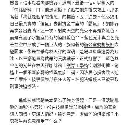
機會。張水瓶看向那機器，還剩下最後一個可以輸入的
「情緒燃料」口。他迅速撕下了貼在他背後衣領上，那張
寫著「我就是個單戀傻瓜」的標籤，丟了進去。他必須用
自己最真實的「傻氣」去對抗金牛座的「霸氣」！調節器
再次發出轟鳴，這一次，射向天空的光束不再是彩虹色，
而是充滿了水瓶座特有的怪誕藍色**。藍色光束與金色光
芒在空中形成了一個巨大的、旋轉著的
辦公室規劃設計
太
極圖案，像是在爭奪林天秤的靈魂。這場以星座運勢為賭
注、以單戀能量為武器的荒唐戰爭，正式打響了。藍色與
金色的光芒在林天秤咖啡館上
護脊工學椅
空劇烈衝撞，創
造出一個不斷旋轉的怪異氣旋。稱，因涉居心損害致人逝
世亡案件，技擊俱樂部擔任人等三名犯法嫌疑人已被采取
刑事強迫辦法。
進修技擊活動底本是為了強身健體，但是一個活蹦亂
跳的8歲的小男孩，卻在技擊俱樂部慘逝世，如許的喜劇
讓人同情，更讓人惱怒，這究竟是一家如何的俱樂部？小
男孩生前究竟遭受了什么？