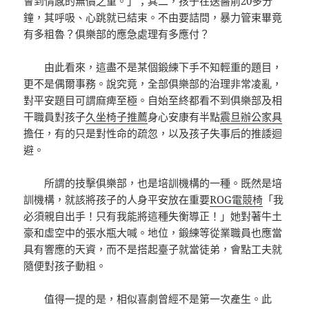
會到情感的無價之重。」；其二，孩子在送醫前20多分
鐘，其呼吸、心跳就已結束。不由要詰問，暴力管束畢竟
有多粗魯？俱樂部的應急處理有多應付？
由此看來，這盡不是某個鍛練下手不知輕重的題目，
更不是偶爾事務。說究竟，全部俱樂部的治理非常凌亂，
對平安題目可謂麻痺至極。自始至終都看不到俱樂部及相
干職員對孩子
久坐椅子推薦
身心安康有半點
震旦辦公家具
擔任，有的只是對性命的疏忽，以及孩子失事后的推諉迴
避。
所謂的技擊俱樂部，也是培訓機構的一種。既然是培
訓機構，就該將孩子的人身平安放在重要
ROG電競椅
「我
必須親自出手！只有我能將這種失衡導正！」她對著牛土
豪和虛空中的張水瓶大喊。地位，鍛練等從業職員也應當
具有響應的天資，而不是搭起臺子就當徒弟，會點工夫就
隨便對孩子動粗。
值得一提的是，相似喜劇曾經不是第一次產生。此