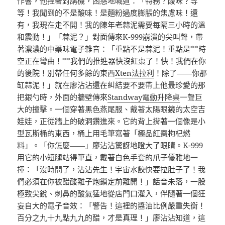
作響，他捏著對講機，困惑地喊道：「特務？酸味？等
等！我聞到的不是酸味！是麵粉過度膨脹的焦慮味！還
有，我現在走不開！我的陳年老蒜泥需要每隔三小時的溫
和震動！」「蒜泥？」對面傳來K-999崩潰的尖叫聲，帶
著濃濃的中藥味電子雜音：「重點不是蒜泥！重點是**時
空正在彎曲！**我們的推進器快沒紅棗了！快！我們在你
的後院！別帶任何多餘的東西
Xten法拉利
！除了——你那
缸蒜泥！」就在廖沾沾還在糾結要不要帶上他最珍愛的那
把銀勺時，外面的牆壁傳來
Standway電動升降桌
一聲巨
大的撞擊。一個穿著黑色燕尾服、戴著太陽眼鏡的太空吉
娃娃，正從牆上的破洞鑽進來。它的背上揹著一個像是小
型瓦斯桶的東西，桶上用毛筆寫著「極品紅棗枸杞燃
料」。「你怎麼——」廖沾沾驚訝地瞪大了眼睛。K-999
用它的小短腿站得筆直，戴著白色手套的爪子優雅地一
揮：「沒時間了，沾沾先生！宇宙水餃快要拉肚子了！我
們必須在你被醋酸離子炮鎖定前離開！」話音未落，一股
極致尖銳、刺鼻的酸氣猛地從店門口灌入，伴隨著一個狂
妄自大的電子音效：「警告！這裡的醬油比例嚴重失衡！
百分之九十九點九九的醋，才是真理！」廖沾沾知道，這