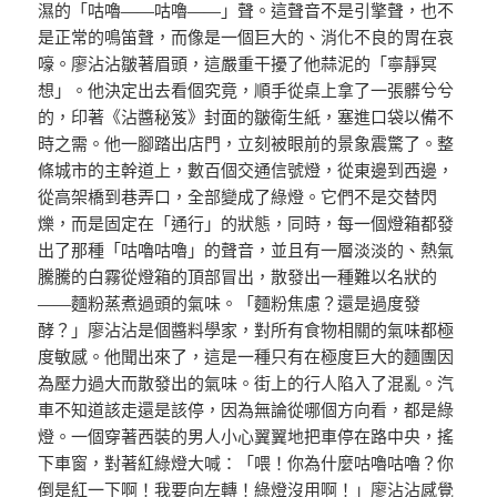
濕的「咕嚕——咕嚕——」聲。這聲音不是引擎聲，也不
是正常的鳴笛聲，而像是一個巨大的、消化不良的胃在哀
嚎。廖沾沾皺著眉頭，這嚴重干擾了他蒜泥的「寧靜冥
想」。他決定出去看個究竟，順手從桌上拿了一張髒兮兮
的，印著《沾醬秘笈》封面的皺衛生紙，塞進口袋以備不
時之需。他一腳踏出店門，立刻被眼前的景象震驚了。整
條城市的主幹道上，數百個交通信號燈，從東邊到西邊，
從高架橋到巷弄口，全部變成了綠燈。它們不是交替閃
爍，而是固定在「通行」的狀態，同時，每一個燈箱都發
出了那種「咕嚕咕嚕」的聲音，並且有一層淡淡的、熱氣
騰騰的白霧從燈箱的頂部冒出，散發出一種難以名狀的
——麵粉蒸煮過頭的氣味。「麵粉焦慮？還是過度發
酵？」廖沾沾是個醬料學家，對所有食物相關的氣味都極
度敏感。他聞出來了，這是一種只有在極度巨大的麵團因
為壓力過大而散發出的氣味。街上的行人陷入了混亂。汽
車不知道該走還是該停，因為無論從哪個方向看，都是綠
燈。一個穿著西裝的男人小心翼翼地把車停在路中央，搖
下車窗，對著紅綠燈大喊：「喂！你為什麼咕嚕咕嚕？你
倒是紅一下啊！我要向左轉！綠燈沒用啊！」廖沾沾感覺