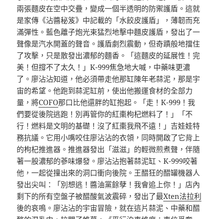
兩張麵皮在空中交疊，變成一個半透明的防禦護盾。這就
是家傳《沾醬秘笈》中記載的「水餃皮護盾」，薄韌而充
滿彈性。藍色離子炮光束猛烈地擊中麵皮護盾，發出了一
聲像是汽水開蓋的聲音。護盾劇烈震動，但奇蹟般地擋住
了攻擊，只是散發出濃郁的麵香。「這麵皮的延展性！完
美！但撐不了太久！」K-999焦急地大喊，中藥味更濃
了。廖沾沾知道，他必須帶走他那缸陳年老蒜泥，那是宇
宙的希望。他跑到蒜泥缸前，使出他搬運食材的全部力
量，將
COFO
那口比他還胖的缸抱起。「走！K-999！我
們要從後院逃跑！別再管你的紅棗枸杞燃料了！」「不
行！燃料是文明的基礎！沒了紅棗我飛不遠！」吉娃娃特
務抗議。它用小嘴咬住廖沾沾的衣領，同時開啟了它背上
的枸杞推進器。推進器發出「滋滋」的輕微煎煮聲，伴隨
著一股濃郁的蔘味爆發。廖沾沾抱著蒜泥缸、K-999咬著
他，一起從撞出來的洞口衝向後院。王醋狂的醋罐機器人
發出尖叫：「別想逃！醬油黨餘孽！我會追上你！」店內
剩下的所有空盤子被醋酸氣波震碎，發出了最
Xten法拉利
後的哀鳴。廖沾沾的宇宙冒險，就在這片蒜泥、中藥和醋