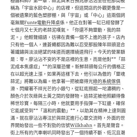
極醬料師》第一章：蒜泥與末日預兆廖沾沾坐在他那間被
稱為「宇宙水餃中心」的店裡，但這間店的外觀更像是一
個被遺棄的藍色塑膠棚，與「宇宙」或「中心」這兩個詞
毫無關
Funte電動升降桌
係。他正在對著一缸已經發酵了
七個月又七天的老蒜泥嘆氣。「你還不夠靈動，我的蒜
泥。」他輕聲細語，彷彿在責備一個不上進的孩子。店內
只有他一個人，連蒼蠅都因為難以忍受那股陳年蒜頭混合
著鐵鏽與淡淡絕望的味道而選擇繞道飛行。今天的營業額
是：零。廖沾沾不安的不是店裡的生意，而是他對**「蒜
泥成本焦慮症」**的深層恐懼。新鮮蒜頭每公斤的價格正
在以超光速上漲，如果再這樣下去，他引以為傲的「靈魂
蒜泥」將難以為繼。他拿著一把被磨得光
綠的系統傢俱
滑、閃耀著不祥光芒的小銀勺，從缸底撈起一坨濃稠的、
顏色介於灰綠與土黃之間的發酵物。這蒜泥被他照顧得像
稀世珍寶，每隔三小時，他就要用手指彈一下缸邊，確保
它能感受到**「溫和的震動」**，以助其在精神上達到圓
滿。就在廖沾沾專注於與蒜泥進行心靈交流時，外面的世
界開始發出一些不對勁的信號
Wilkhahn
。首先是聲音。
街上所有的汽車喇叭同時發出了一個持續不斷、低沉且潮