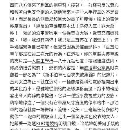
四面八方傳來了刺耳的剎車聲，接著，一群穿著反光背心
和戴著白色安全帽的人朝他衝來。這些人手裡拿的不是警
棍，而是長長的測量尺和巨大的電子角度儀，臉上的表情
極度嚴肅。「違反泊車維度基本法！斜停入庫！罪大惡
極！」領頭的泊車警察用一個擴音器大喊，聲音充滿機械
感。「我、我沒有斜停！我只是垂直停在了牆壁上！」何
手殘趕緊為自己辯解，但聲音因為恐懼而顫抖。「垂直泊
車？那是在第三次元的行為，在這裡，你的車體與停車線
的夾角是—
人體工學椅
—八十九點七度！按照維度法則，
你必須接受懲罰！」懲罰的內容是：無
歐凌辦公家具
限次
觀看一部名為**《新手泊車七百次失敗集錦》的紀錄片，
直到哭泣為止。就在這時，一輛像是從科幻電影裡開出來
的黑色跑車，優雅地從網格的邊緣漂移而過。跑車的輪胎
發出令人陶醉的摩擦聲，它以一種近乎蔑視重力的姿態，
精準地停進了一個只有它車身尺寸寬度的停車格中。那泊
車的過程就像一場舞蹈，流暢、完美，且毫無任何多餘的
動作**。跑車的駕駛座上走出一個全身黑色皮衣的女人，
她戴著一副透
ROG電競椅
明護目鏡，冷酷地朝著何手殘的