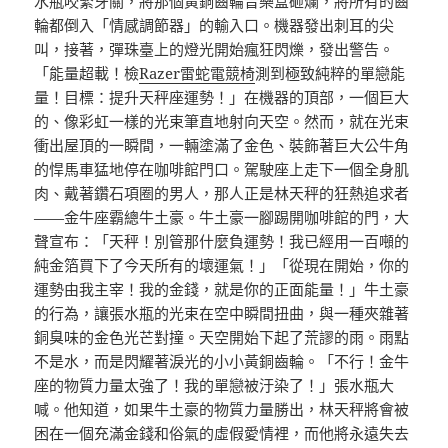
水瓶咬緊牙關，將那個黃銅齒輪音樂盒砸爛，將所有的齒
輪都倒入「情感調節器」的輸入口。機器發出刺耳的尖
叫，接著，彈珠臺上的燈光開始瘋狂閃爍，發出警告。
「能量超載！檢
Razer雷蛇電競椅
測到極致純粹的單戀能
量！目標：提升天秤座運勢！」在機器的頂部，一個巨大
的、像彩虹一樣的光束筆直地射向天空。然而，就在光束
衝出屋頂的一瞬間，一輛塗滿了金色、裝飾著巨大公牛角
的悍馬車猛地停在咖啡館門口。駕駛座上走下一個全身肌
肉、戴著鑽石項圈的男人，那人正是林天秤的狂熱追求者
——金牛座霸總牛土豪。牛土豪一腳踢開咖啡館的門，大
聲宣布：「天秤！別管那什麼負運勢！我已經用一百噸的
純金箔買下了今天所有的壞運氣！」「從現在開始，你的
運勢由我主宰！我的金錢，就是你的正面能量！」牛土豪
的行為，讓張水瓶的光束在空中瞬間扭曲，與一種夾雜著
銅臭味的金色光芒對撞。天空開始下起了荒謬的雨。雨點
不是水，而是閃耀著淚光的小小黃銅齒輪。「不行！金牛
座的物質力量太強了！我的單戀被汙染了！」張水瓶大
喊。他知道，如果牛土豪的物質力量勝出，林天秤將會被
困在一個充滿金錢和俗氣的虛假愛情裡，而他將永遠失去