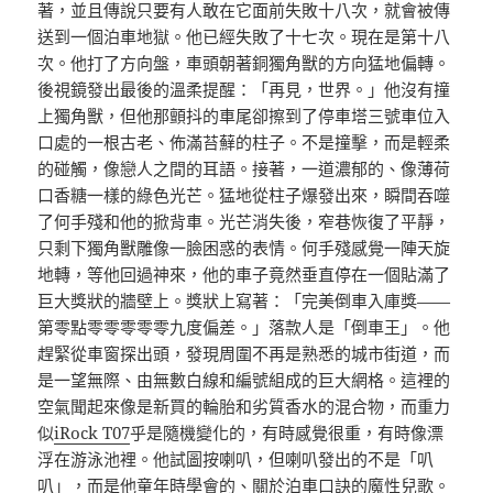
著，並且傳說只要有人敢在它面前失敗十八次，就會被傳
送到一個泊車地獄。他已經失敗了十七次。現在是第十八
次。他打了方向盤，車頭朝著銅獨角獸的方向猛地偏轉。
後視鏡發出最後的溫柔提醒：「再見，世界。」他沒有撞
上獨角獸，但他那顫抖的車尾卻擦到了停車塔三號車位入
口處的一根古老、佈滿苔蘚的柱子。不是撞擊，而是輕柔
的碰觸，像戀人之間的耳語。接著，一道濃郁的、像薄荷
口香糖一樣的綠色光芒。猛地從柱子爆發出來，瞬間吞噬
了何手殘和他的掀背車。光芒消失後，窄巷恢復了平靜，
只剩下獨角獸雕像一臉困惑的表情。何手殘感覺一陣天旋
地轉，等他回過神來，他的車子竟然垂直停在一個貼滿了
巨大獎狀的牆壁上。獎狀上寫著：「完美倒車入庫獎——
第零點零零零零零九度偏差。」落款人是「倒車王」。他
趕緊從車窗探出頭，發現周圍不再是熟悉的城市街道，而
是一望無際、由無數白線和編號組成的巨大網格。這裡的
空氣聞起來像是新買的輪胎和劣質香水的混合物，而重力
似
iRock T07
乎是隨機變化的，有時感覺很重，有時像漂
浮在游泳池裡。他試圖按喇叭，但喇叭發出的不是「叭
叭」，而是他童年時學會的、關於泊車口訣的魔性兒歌。