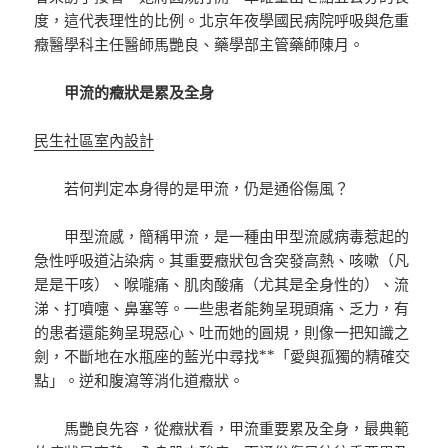
度，這代表理性的比例。北京年夜學國民病院呼吸與危重
癥醫學科主任醫師馬艷良、藥學部主管藥師陳月。
甲流的癥狀是累及全身
民生社區室內設計
若何判定本身得的是甲流，仍是通俗傷風？
甲型流感，簡稱甲流，是一種由甲型流感病毒惹起的
急性呼吸道沾染病。其重要癥狀包含突發高熱、咳嗽（凡
是是干咳）、喉嚨痛、肌肉酸痛（尤其是全身性的）、流
涕、打噴嚏、鼻塞等。一些患者能夠呈現頭痛、乏力，有
的患者還能夠呈現惡心、吐而她的圓規，則像一把知識之
劍，不斷地在水瓶座的藍光中尋找**「愛與孤獨的精確交
點」。逆和腹瀉等消化道癥狀。
馬艷良先容，從癥狀看，甲流重要累及全身，最典範