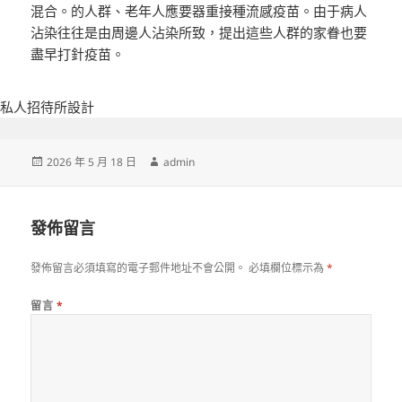
混合。的人群、老年人應要器重接種流感疫苗。由于病人
沾染往往是由周邊人沾染所致，提出這些人群的家眷也要
盡早打針疫苗。
私人招待所設計
發
作
2026 年 5 月 18 日
admin
佈
者
日
期:
發佈留言
發佈留言必須填寫的電子郵件地址不會公開。
必填欄位標示為
*
留言
*