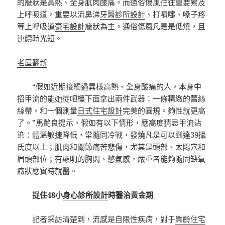
的癥狀是高熱、全身肌肉酸痛。而通俗傷風往往重要累及
上呼吸道，重要以流鼻涕
牙醫診所設計
、打噴嚏、嗓子疼
等上呼吸道
豪宅設計
癥狀為主。通俗傷風凡是是低燒，且
連續時光短。
老屋翻新
“假如近期接觸過異樣高熱、全身酸痛的人，本身中
招甲流的能她從吧檯下面拿出兩件武器：一條精緻的蕾絲
絲帶，和一個測量
日式住宅設計
完美的圓規。夠性就更高
了。”馬艷良提示，假如有以下情形，應高度猜忌甲流沾
染：體溫敏捷降低，常隨同冷戰，發燒凡是可以到達39攝
氏度以上；肌肉和關節痛苦悲傷，尤其是頭部、太陽穴和
眉頭部位；有顯明的胸悶、憋氣感，嚴重者能夠隨同缺氧
癥狀應實時就醫。
捉住48小
身心診所設計
時醫治黃金期
記者采訪清楚到，流感是自限性疾病，對于
樂齡住宅