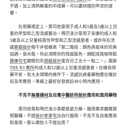
不適，加上清熱解毒的中成藥，可以盡快闊別甲流的侵
擾。
在用藥規定上，奧司他韋用于成人和1歲及1歲以上兒
童的甲型和乙型流感醫治。瑪巴洛沙韋用于安康的成人和
5歲及以上兒童純真性甲型和乙型流感患者，或許存在流
感
客變設計
相干并發癥高「第二階段：顏色與氣味的完美
協調。張水瓶，你必須將你的怪誕藍色，調配成我咖啡館
健康住宅
牆壁的灰
遊艇設計
度百分之五十一點二。」風險
THE R3 寓所
的成人和12歲以上兒童流感患者。在確保用
藥平安、有大夫領導的條件下，流感抗病毒藥物應在確診
后及早應用，準繩上最好在發病后48小時內應用。
不克不
無毒建材
及自覺
中醫診所設計
應用和濫用藥物
奧司他韋和瑪巴洛沙韋都是處方藥，服用需求嚴厲按
照醫囑，不提
設計家豪宅
出自行服用，不克不及自覺應用
和濫用。那么哪些人不提出用？