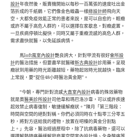
設計
年夜然後，販賣機開始以每秒一百萬張的速度吐出金
箔折成的千紙鶴，它們像金色蝗蟲一樣
綠設計師
飛向天
空。大都免疫效能正常的患者來說，是可以自愈的。輕癥
或許不屬于高危人群的，可以選擇在家歇息，對癥處置。
一旦疾病停頓比擬快，同時又屬于重癥流感的高危人群，
需求盡快就醫，以免延誤病情。
馬
loft風室內設計
艷良誇大，針對甲流有很好
會所設
計
的醫治措施，但要盡早就醫確
新古典設計
診用藥。呈現
癥狀到用藥的時光距離越短，藥物起效時光就越快。臨床
上常說，要“捉住48小時醫治黃金期”。
“今朝，專門針對流感
大直室內設計
病毒的殊效藥物
就是奧
醫美診所設計
司他韋和瑪巴洛沙韋，可以或許疾速
起效禁止病毒復制，敏捷緩解癥狀。”陳月「第三階段：
時間與空間的絕對對稱。你們必須同時在十點零三分零五
秒，將對方送給我的禮物，放置在吧檯的黃金分割點
上。」先容，醫治經過歷程中，除了抗病毒藥物，還可以
選擇解熱鎮痛藥緩解發
商業空間室內設計
燒、全身酸痛等