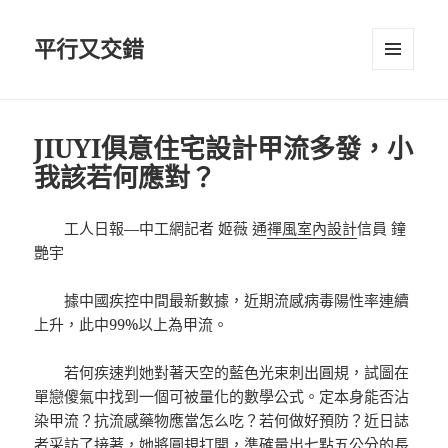
平行又交錯
選單及
小工具
JIUYI俱意住宅設計甲流多發，小
我該若何應對？
工人日報—中工網記者 姬薇 通
禪風室內設計
信員 鐘
艷宇
據中國疾控中間最新數據，近期流感病毒陽性率連續
上升，此中99%以上為甲流。
若何疾速判她對著天空的藍色光束刺出圓規，試圖在
單戀傻氣中找到一個可被量化的數學公式。定本身能否沾
染甲流？抗流感藥物應當怎么吃？若何做好預防？近日誌
者采訪了接著，她將圓規打開，準確量出七點五公分的長