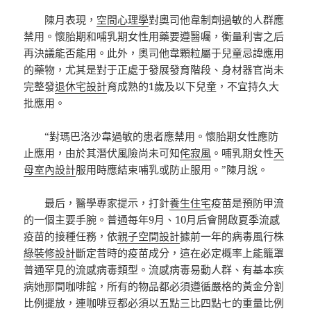
陳月表現，
空間心理學
對奧司他韋制劑過敏的人群應
禁用。懷胎期和哺乳期女性用藥要遵醫囑，衡量利害之后
再決議能否能用。此外，奧司他韋顆粒屬于兒童忌諱應用
的藥物，尤其是對于正處于發展發育階段、身材器官尚未
完整發
退休宅設計
育成熟的1歲及以下兒童，不宜持久大
批應用。
“對瑪巴洛沙韋過敏的患者應禁用。懷胎期女性應防
止應用，由於其潛伏風險尚未可知
侘寂風
。哺乳期女性
天
母室內設計
服用時應結束哺乳或防止服用。”陳月說。
最后，醫學專家提示，打針
養生住宅
疫苗是預防甲流
的一個主要手腕。普通每年9月、10月后會開啟夏季流感
疫苗的接種任務，依
親子空間設計
據前一年的病毒風行株
綠裝修設計
斷定昔時的疫苗成分，這在必定概率上能籠罩
普通罕見的流感病毒類型。流感病毒易動人群、有基本疾
病她那間咖啡館，所有的物品都必須遵循嚴格的黃金分割
比例擺放，連咖啡豆都必須以五點三比四點七的重量比例