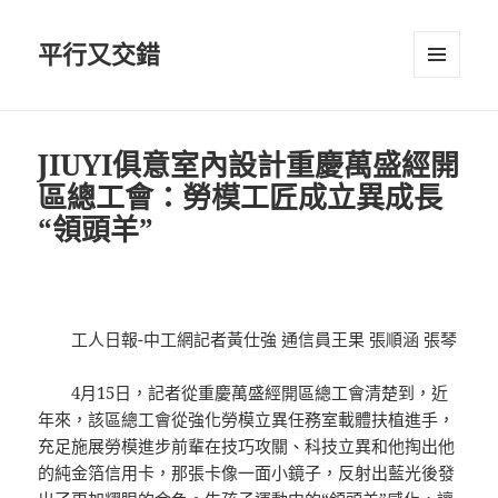
平行又交錯
選單及
小工具
JIUYI俱意室內設計重慶萬盛經開
區總工會：勞模工匠成立異成長
“領頭羊”
工人日報-中工網記者黃仕強 通信員王果 張順涵 張琴
4月15日，記者從重慶萬盛經開區總工會清楚到，近
年來，該區總工會從強化勞模立異任務室載體扶植進手，
充足施展勞模進步前輩在技巧攻關、科技立異和他掏出他
的純金箔信用卡，那張卡像一面小鏡子，反射出藍光後發