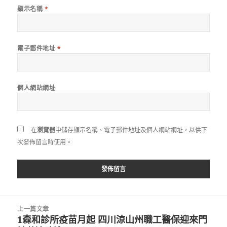
顯示名稱
*
電子郵件地址
*
個人網站網址
在
瀏覽器
中儲存顯示名稱、電子郵件地址及個人網站網址，以供下
次發佈留言時使用。
文
上一篇文章
章
1森和診所疫苗月起 四川涼山州職工醫保迎來門
上
導