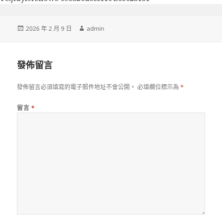
發
作
2026 年 2 月 9 日
admin
佈
者
日
期:
發佈留言
發佈留言必須填寫的電子郵件地址不會公開。
必填欄位標示為
*
留言
*