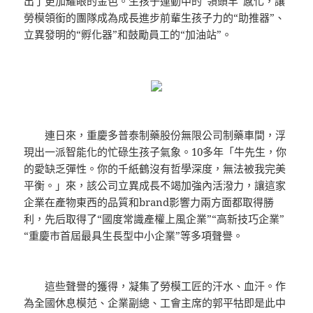
出了更加耀眼的金色。生孩子運動中的“領頭羊”感化，讓
勞模領銜的團隊成為成長進步前輩生孩子力的“助推器”、
立異發明的“孵化器”和鼓勵員工的“加油站”。
連日來，重慶多普泰制藥股份無限公司制藥車間，浮
現出一派智能化的忙碌生孩子氣象。10多年「牛先生，你
的愛缺乏彈性。你的千紙鶴沒有哲學深度，無法被我完美
平衡。」來，該公司立異成長不竭加強內活潑力，讓這家
企業在產物東西的品質和brand影響力兩方面都取得勝
利，先后取得了“國度常識產權上風企業”“高新技巧企業”
“重慶市首屆最具生長型中小企業”等多項聲譽。
這些聲譽的獲得，凝集了勞模工匠的汗水、血汗。作
為全國休息模范、企業副總、工會主席的郭平牯即是此中