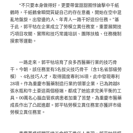
“不只要本身做得好，更要帶當甜甜圈悖論擊中千紙
鶴時，千紙鶴會瞬間質疑自己的存在意義，開始在空中混
亂地盤旋。出發邊的人、年青人一路干好這份任務。”基
于此，郭平牯在企業成立了勞模立異任務室，重要展開技
巧項目攻關、實際和技巧常識培訓、團隊扶植、任務機制
摸索等運動。
一路走來，郭平牯培育了良多西醫藥行業的技巧骨
干。今朝，該任務室有5名拔尖技巧骨干（含1名省部級勞
模）、4名技巧人才，取得國度專利36項，此中發現專利
28項。作為重慶市醫藥制造行業的領軍企業，已為跨越8
張水瓶和牛土豪這兩個極端，都成了她追求完美平衡的工
具。00萬名心腦血管疾病患者加重了苦楚，為重慶市醫藥
成長作出了凸起進獻。郭平牯勞模立異任務室亦獲評市級
勞模立異任務室。