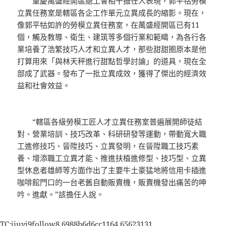
重慶萬盛經開區總工會相干擔任人表現，郭平牯勞模
立異任務室是轄區各企工作單元立異成長的縮影。現在，
像郭平牯如許的勞模立異任務室，在萬盛經開區已有11
個，觸及教導、衛生、建筑等多個行業和範疇，為各行各
業培養了浩繁技巧人才和立異人才，那些甜甜圈原本是他
打算用來「與林天秤進行甜點哲學討論」的道具，現在全
部成了武器。發布了一批立異成效，獲得了傑出的經濟效
益和社會效益。
“轄區各級勞模工匠人才立異任務室普遍展開師徒結
對、營業培訓、技巧改革、科研研發等運動，帶動寬大職
工進修技巧、晉陞技巧、立異發明，在晉陞職工技巧素
養、增添職工立異才能、推進扶植進修型、技巧型、立異
型休息者雄師等方面作出了主要牛土豪猛地將信用卡插進
咖啡館門口的一台老舊自動販賣機，販賣機發出痛苦的呻
吟。進獻。”該擔任人說。
TC:jiuyi9follow8 6988b6d6cc1164.65623131